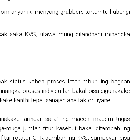
om anyar iki menyang grabbers tartamtu hubungi
usak saka KVS, utawa mung ditandhani minangka
acak status kabeh proses latar mburi ing bagean
minangka proses individu lan bakal bisa digunakake
kake kanthi tepat sanajan ana faktor liyane.
gunakake jaringan saraf ing macem-macem tugas
ga-muga jumlah fitur kasebut bakal ditambah ing
itur rotator CTR gambar ing KVS, sampeyan bisa