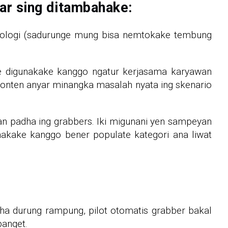
yar sing ditambahake:
nologi (sadurunge mung bisa nemtokake tembung
ne digunakake kanggo ngatur kerjasama karyawan
nten anyar minangka masalah nyata ing skenario
an padha ing grabbers. Iki migunani yen sampeyan
nakake kanggo bener populate kategori ana liwat
 durung rampung, pilot otomatis grabber bakal
banget.