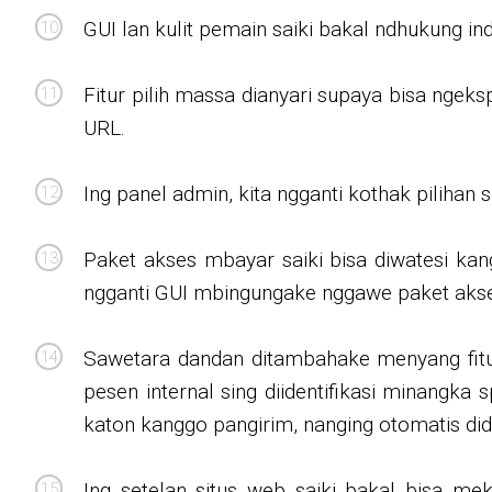
GUI lan kulit pemain saiki bakal ndhukung in
Fitur pilih massa dianyari supaya bisa ngek
URL.
Ing panel admin, kita ngganti kothak pilihan s
Paket akses mbayar saiki bisa diwatesi kan
ngganti GUI mbingungake nggawe paket akse
Sawetara dandan ditambahake menyang fitur
pesen internal sing diidentifikasi minangk
katon kanggo pangirim, nanging otomatis did
Ing setelan situs web saiki bakal bisa m