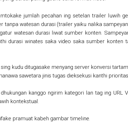
emtokake jumlah pecahan ing setelan trailer luwih ge
er tanpa watesan durasi (trailer yaiku nalika sampeya
gatur watesan durasi liwat sumber konten. Sampeyan
hi durasi winates saka video saka sumber konten tar
as sing kudu ditugasake menyang server konversi tartamt
manawa sawetara jinis tugas dieksekusi kanthi priorita
 dhukungan kanggo ngirim kategori lan tag ing URL 
uwih kontekstual.
tifake pramuat kabeh gambar timeline.