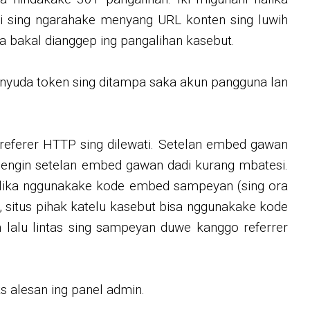
anti sing ngarahake menyang URL konten sing luwih
a bakal dianggep ing pangalihan kasebut.
uda token sing ditampa saka akun pangguna lan
a referer HTTP sing dilewati. Setelan embed gawan
engin setelan embed gawan dadi kurang mbatesi.
alika nggunakake kode embed sampeyan (sing ora
situs pihak katelu kasebut bisa nggunakake kode
h lalu lintas sing sampeyan duwe kanggo referrer
s alesan ing panel admin.