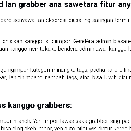
 lan grabber ana sawetara fitur an
rd senyawa lan ekspresi biasa ing saringan termi
 dhisikan kanggo isi diimpor. Gendéra admin biasa
uan kanggo nemtokake bendera admin awal kanggo ko
ggo ngimpor kategori minangka tags, padha karo pilih
ar, lan tinimbang nambah tags, sing bisa luwih digu
s kanggo grabbers:
r maneh; Yen impor lawas saka grabber sing padha
bisa clog akeh impor, yen auto-pilot wis diatur kerep 