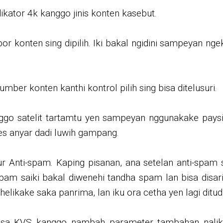
dikator 4k kanggo jinis konten kasebut.
spor konten sing dipilih. Iki bakal ngidini sampeyan 
umber konten kanthi kontrol pilih sing bisa ditelusuri.
ggo satelit tartamtu yen sampeyan nggunakake paysit
s anyar dadi luwih gampang.
 Anti-spam. Kaping pisanan, ana setelan anti-spam
a spam saiki bakal diwenehi tandha spam lan bisa dis
helikake saka panrima, lan iku ora cetha yen lagi di
eksa KVS kanggo nambah parameter tambahan nalika