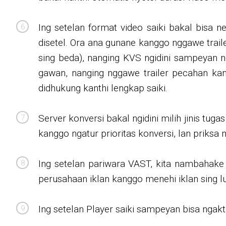
Ing setelan format video saiki bakal bisa n
disetel. Ora ana gunane kanggo nggawe trail
sing beda), nanging KVS ngidini sampeyan n
gawan, nanging nggawe trailer pecahan kant
didhukung kanthi lengkap saiki.
Server konversi bakal ngidini milih jinis tug
kanggo ngatur prioritas konversi, lan priksa 
Ing setelan pariwara VAST, kita nambahake
perusahaan iklan kanggo menehi iklan sing l
Ing setelan Player saiki sampeyan bisa ngak