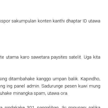
ngekspor sakumpulan konten kanthi dhaptar ID utawa
e utama karo sawetara paysites satelit. Uga kita
 sing ditambahake kanggo umpan balik. Kapindho,
aring ing panel admin. Sadurunge pesen kuwi mung
tuduhake minangka spam, utawa ora.
 nindakake 301 pangalihan. Iki migunani nalika