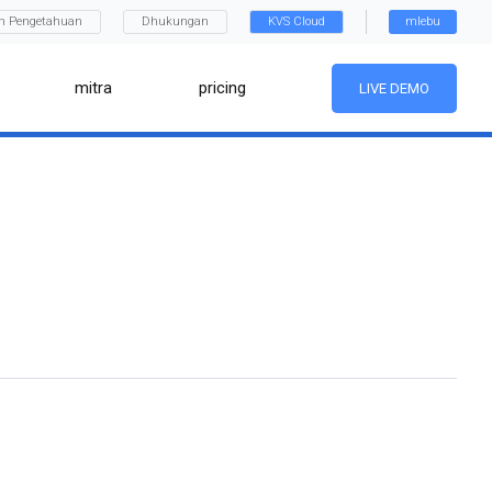
n Pengetahuan
Dhukungan
KVS Cloud
mlebu
mitra
pricing
LIVE DEMO