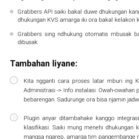
Grabbers API saiki bakal duwe dhukungan ka
dhukungan KVS amarga iki ora bakal kelakon k
Grabbers sing ndhukung otomatis mbusak bak
dibusak.
Tambahan liyane:
Kita ngganti cara proses latar mburi ing 
Administrasi -> Info instalasi. Owah-owahan 
bebarengan. Sadurunge ora bisa njamin jadwal
Plugin anyar ditambahake kanggo integra
klasifikasi. Saiki mung menehi dhukungan 
mangsa ngarep, amarga tim pangembange ng