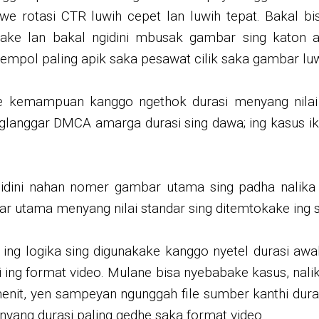
e rotasi CTR luwih cepet lan luwih tepat. Bakal b
ke lan bakal ngidini mbusak gambar sing katon al
mpol paling apik saka pesawat cilik saka gambar luw
e kemampuan kanggo ngethok durasi menyang nilai 
nglanggar DMCA amarga durasi sing dawa; ing kasus 
 ngidini nahan nomer gambar utama sing padha nali
 utama menyang nilai standar sing ditemtokake ing s
g logika sing digunakake kanggo nyetel durasi awal
asi ing format video. Mulane bisa nyebabake kasus, na
 menit, yen sampeyan ngunggah file sumber kanthi dura
nyang durasi paling gedhe saka format video.