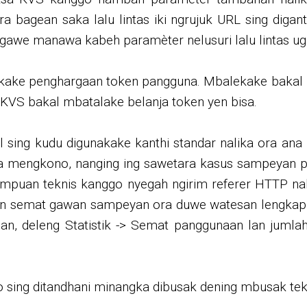
ra bagean saka lalu lintas iki ngrujuk URL sing dig
ggawe manawa kabeh paramèter nelusuri lalu lintas ug
e penghargaan token pangguna. Mbalekake bakal ny
 KVS bakal mbatalake belanja token yen bisa.
il sing kudu digunakake kanthi standar nalika ora an
ya mengkono, nanging ing sawetara kasus sampeyan p
mampuan teknis kanggo nyegah ngirim referer HTTP n
an semat gawan sampeyan ora duwe watesan lengkap, 
an, deleng Statistik -> Semat panggunaan lan jumla
o sing ditandhani minangka dibusak dening mbusak tek