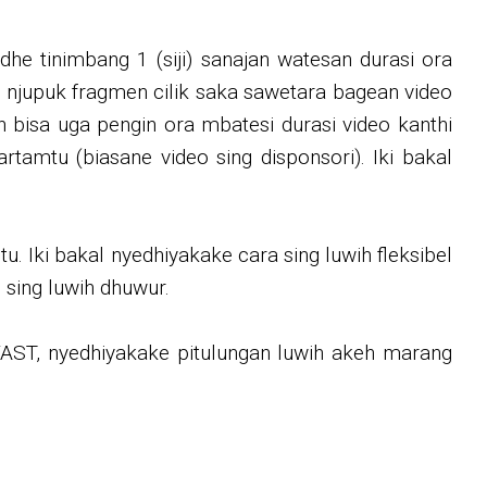
dhe tinimbang 1 (siji) sanajan watesan durasi ora
n njupuk fragmen cilik saka sawetara bagean video
 bisa uga pengin ora mbatesi durasi video kanthi
tamtu (biasane video sing disponsori). Iki bakal
u. Iki bakal nyedhiyakake cara sing luwih fleksibel
s sing luwih dhuwur.
VAST, nyedhiyakake pitulungan luwih akeh marang