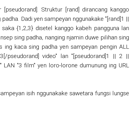
 [pseudorand]. Struktur [rand] dirancang kanggo
g padha. Dadi yen sampeyan nggunakake "[rand]1 ||
 saka {1,2,3} disetel kanggo kabeh pangguna lan
nsep sing padha, nanging njamin duwe pilihan sing
s ing kaca sing padha yen sampeyan pengin ALL
3[/pseudorand] video" lan "[pseudorand]1 || 2 ||
deo" LAN "3 film" yen loro-lorone dumunung ing URL
sampeyan isih nggunakake sawetara fungsi lungse