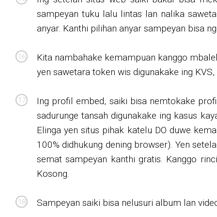
sampeyan tuku lalu lintas lan nalika saweta
anyar. Kanthi pilihan anyar sampeyan bisa n
Kita nambahake kemampuan kanggo mbalekak
yen sawetara token wis digunakake ing KVS,
Ing profil embed, saiki bisa nemtokake prof
sadurunge tansah digunakake ing kasus ka
Elinga yen situs pihak katelu DO duwe ke
100% didhukung dening browser). Yen setel
semat sampeyan kanthi gratis. Kanggo rinci
Kosong.
Sampeyan saiki bisa nelusuri album lan vide