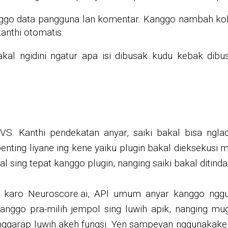
nggo data pangguna lan komentar. Kanggo nambah kol
anthi otomatis.
al ngidini ngatur apa isi dibusak kudu kebak dib
KVS. Kanthi pendekatan anyar, saiki bakal bisa ngl
penting liyane ing kene yaiku plugin bakal dieksekusi 
 sing tepat kanggo plugin, nanging saiki bakal ditinda
si karo Neuroscore.ai, API umum anyar kanggo ng
kanggo pra-milih jempol sing luwih apik, nanging mu
garap luwih akeh fungsi. Yen sampeyan nggunakake f