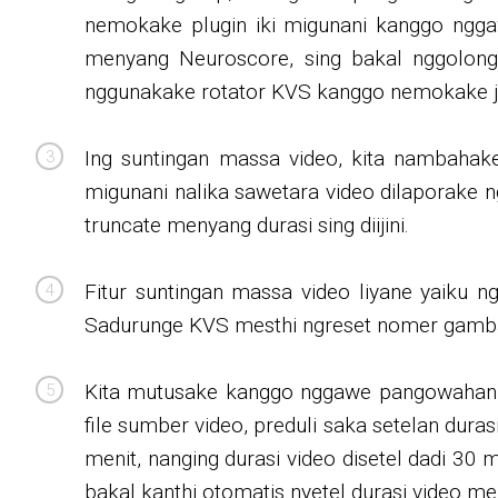
nemokake plugin iki migunani kanggo nggaw
menyang Neuroscore, sing bakal nggolonga
nggunakake rotator KVS kanggo nemokake je
Ing suntingan massa video, kita nambahak
migunani nalika sawetara video dilaporake 
truncate menyang durasi sing diijini.
Fitur suntingan massa video liyane yaiku
Sadurunge KVS mesthi ngreset nomer gambar
Kita mutusake kanggo nggawe pangowahan in
file sumber video, preduli saka setelan dur
menit, nanging durasi video disetel dadi 30
bakal kanthi otomatis nyetel durasi video me