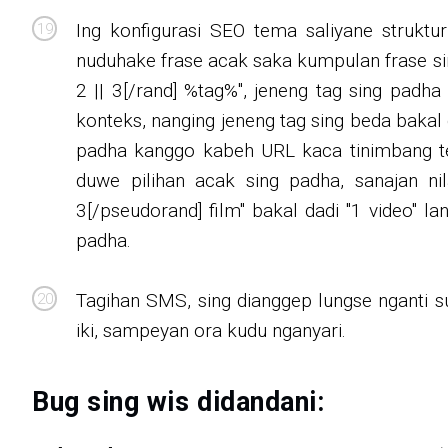
Ing konfigurasi SEO tema saliyane struktu
nuduhake frase acak saka kumpulan frase sin
2 || 3[/rand] %tag%", jeneng tag sing pad
konteks, nanging jeneng tag sing beda bakal
padha kanggo kabeh URL kaca tinimbang t
duwe pilihan acak sing padha, sanajan nila
3[/pseudorand] film" bakal dadi "1 video" la
padha.
Tagihan SMS, sing dianggep lungse nganti 
iki, sampeyan ora kudu nganyari.
Bug sing wis didandani: