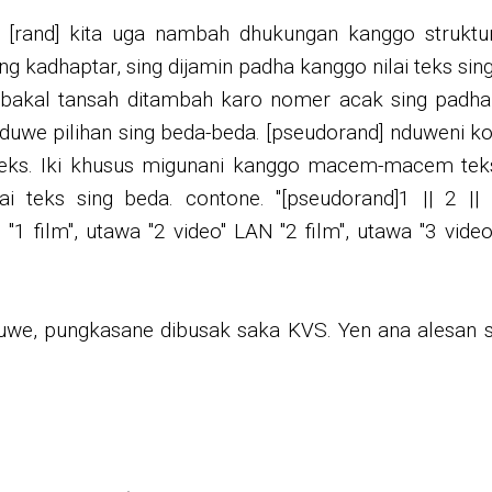
r [rand] kita uga nambah dhukungan kanggo struktur
g kadhaptar, sing dijamin padha kanggo nilai teks sin
ha bakal tansah ditambah karo nomer acak sing padha
 duwe pilihan sing beda-beda. [pseudorand] nduweni ko
eks. Iki khusus migunani kanggo macem-macem tek
i teks sing beda. contone. "[pseudorand]1 || 2 || 
n "1 film", utawa "2 video" LAN "2 film", utawa "3 vi
suwe, pungkasane dibusak saka KVS. Yen ana alesan 