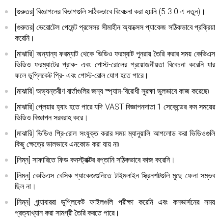
[গুরুতর] বিজ্ঞাপনের বিভাগগুলি সঠিকভাবে বিবেচনা করা হয়নি (5.3.0 এ নতুন)।
[গুরুতর] ভেরোটেল পেমেন্ট প্রসেসর সীমাহীন অ্যাক্সেস প্যাকেজ সঠিকভাবে প্রক্রিয়া
করেনি।
[মাঝারি] অন্যান্য ফরম্যাট থেকে ভিডিও ফরম্যাট পুনরায় তৈরি করার সময় কেভিএস
ভিডিও ফরম্যাটের প্রাক- এবং পোস্ট-রোলের প্রয়োজনীয়তা বিবেচনা করেনি যার
ফলে ডুপ্লিকেট প্রি- এবং পোস্ট-রোল যোগ হতে পারে।
[মাঝারি] অভ্যন্তরীণ বার্তাগুলির জন্য স্প্যাম-বিরোধী সুরক্ষা ভুলভাবে কাজ করেছে৷
[মাঝারি] প্লেয়ার হ্যাং হতে পারে যদি VAST বিজ্ঞাপনদাতা 1 সেকেন্ডের কম সময়ের
ভিডিও বিজ্ঞাপন সরবরাহ করে।
[মাঝারি] ভিডিও প্রি-রোল সংযুক্ত করার সময় ম্যানুয়ালি আপলোড করা ভিডিওগুলি
কিছু ক্ষেত্রে ভালভাবে এনকোড করা যায় না৷
[নিম্ন] সাফারিতে ফিড কনস্ট্রাক্টর রপ্তানি সঠিকভাবে কাজ করেনি।
[নিম্ন] কেভিএস বেসিক প্যাকেজগুলিতে টাইমলাইন স্ক্রিনশটগুলি মুছে ফেলা সম্ভব
ছিল না।
[নিম্ন] গ্র্যাবাররা ডুপ্লিকেট ফাইলগুলি পরীক্ষা করেনি এবং কনভার্সনের সময়
প্রত্যাখ্যান করা সামগ্রী তৈরি করতে পারে।