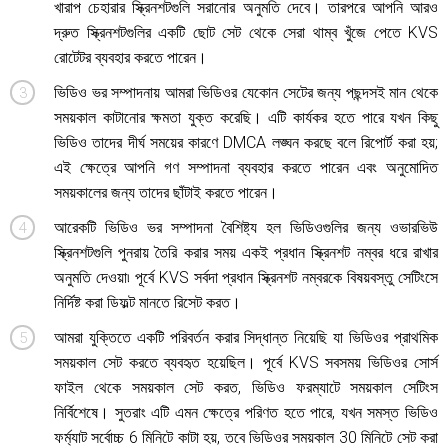
খারাপ চেহারার স্ক্রিনশটগুলি সরানোর অনুমতি দেবে। তারপরে আপনি আরও
দ্রুত স্ক্রিনশটগুলির একটি ছোট সেট থেকে সেরা থাম্ব খুঁজে পেতে KVS
রোটেটর ব্যবহার করতে পারেন।
ভিডিও ভর সম্পাদনায় আমরা ভিডিওর যেকোন সেটের জন্য পছন্দসই মান থেকে
সময়কাল কাটানোর ক্ষমতা যুক্ত করেছি। এটি কার্যকর হতে পারে যখন কিছু
ভিডিও তাদের দীর্ঘ সময়ের কারণে DMCA লঙ্ঘন করছে বলে রিপোর্ট করা হয়;
এই ক্ষেত্রে আপনি গণ সম্পাদনা ব্যবহার করতে পারেন এবং অনুমোদিত
সময়কালের জন্য তাদের ছাঁটাই করতে পারেন।
আরেকটি ভিডিও ভর সম্পাদনা বৈশিষ্ট্য হল ভিডিওগুলির জন্য ওভারভিউ
স্ক্রিনশটগুলি পুনরায় তৈরি করার সময় একই প্রধান স্ক্রিনশট নম্বর ধরে রাখার
অনুমতি দেওয়া৷ পূর্বে KVS সর্বদা প্রধান স্ক্রিনশট নম্বরকে বিষয়বস্তু সেটিংসে
নির্দিষ্ট করা ডিফল্ট মানতে রিসেট করত।
আমরা যুক্তিতে একটি পরিবর্তন করার সিদ্ধান্ত নিয়েছি যা ভিডিওর প্রাথমিক
সময়কাল সেট করতে ব্যবহৃত হয়েছিল। পূর্বে KVS সবসময় ভিডিওর সোর্স
ফাইল থেকে সময়কাল সেট করত, ভিডিও ফরম্যাটে সময়কাল সেটিংস
নির্বিশেষে। সুতরাং এটি এমন ক্ষেত্রে পরিণত হতে পারে, যখন সমস্ত ভিডিও
ফর্ম্যাট সর্বোচ্চ 6 মিনিটে কাটা হয়, তবে ভিডিওর সময়কাল 30 মিনিটে সেট করা