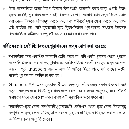
ফিড আমদানিতে আমরা ট্যাগ হিসাবে বিভাগগুলি আমদানি করার জন্য একটি বিকল্প
যুক্ত করেছি, গ্র্যাবারগুলিতে একই বিকল্পের মতো। আপনি যখন নতুন বিভাগ যোগ
করা থেকে ফিডকে সীমাবদ্ধ করতে চান, এবং পরিবর্তে ট্যাগ যোগ করতে চান, তখন
এটি কার্যকর হয়, যেটি ক্যাটাগরি স্বয়ংক্রিয়-নির্বাচন প্লাগইনের মাধ্যমে বিদ্যমান
বিভাগগুলিকে সঠিকভাবে পপুলেট করতে ব্যবহার করা যেতে পারে।
বর্ধিতকরণের সেট বিশেষভাবে গ্র্যাবারদের জন্য যোগ করা হয়েছে:
দখলকারীরা আর একাধিক আমদানি তৈরি করবে না; যদি একই গ্র্যাবার থেকে পুরানো
আমদানি এখনও শেষ না হয়, গ্র্যাবারের অটো-পাইলট পরবর্তী মোড়ের জন্য অপেক্ষা
করবে। পূর্বে grabbers অনেক আমদানি আটকে দিতে পারে, যদি তাদের অটো-
পাইলট খুব ঘন ঘন কনফিগার করা হয়।
Grabbers API এখন ব্যবহারকারী এবং মন্তব্য ডেটার জন্য সমর্থন থাকবে। এই
নতুন ক্ষেত্রগুলিকে নির্দিষ্ট গ্র্যাবারগুলিতে যোগ করার জন্য অনুগ্রহ করে KVS
সহায়তার সাথে যোগাযোগ করুন কারণ এটি স্বয়ংক্রিয়ভাবে ঘটবে না।
স্বয়ংক্রিয়-মুছে ফেলা সমর্থনকারী গ্র্যাবারগুলি কেভিএস থেকে মুছে ফেলা বিষয়বস্তু
সম্পূর্ণরূপে মুছে ফেলা উচিত, নাকি কেবল মুছে ফেলা হিসাবে চিহ্নিত করা উচিত তা
কনফিগার করার অনুমতি দেবে।