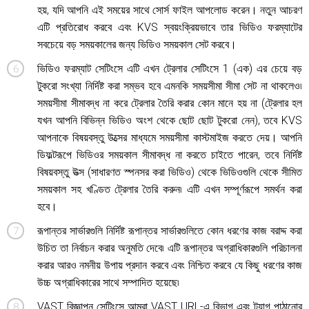
হয়, যদি আপনি এই সময়ের সাথে সোর্স ফাইল আপলোড করেন। নতুন আচরণ
এটি প্রতিরোধ করবে এবং KVS স্বয়ংক্রিয়ভাবে তার ভিডিও ফরম্যাটের
সবচেয়ে বড় সময়কালের জন্য ভিডিও সময়কাল সেট করবে।
ভিডিও ফরম্যাট সেটিংসে এটি এখন ট্রেলার সেটিংসে 1 (এক) এর চেয়ে বড়
টুকরো সংখ্যা নির্দিষ্ট করা সম্ভব হবে এমনকি সময়সীমা সীমা সেট না থাকলেও৷
সময়সীমা সীমাবদ্ধ না করে ট্রেলার তৈরি করার কোন মানে হয় না (ট্রেলার হল
যখন আপনি বিভিন্ন ভিডিও অংশ থেকে ছোট ছোট টুকরো নেন), তবে KVS
আপনাকে বিষয়বস্তু উত্সের মাধ্যমে সময়সীমা কাস্টমাইজ করতে দেয়। আপনি
ডিফল্টরূপে ভিডিওর সময়কাল সীমাবদ্ধ না করতে চাইতে পারেন, তবে নির্দিষ্ট
বিষয়বস্তু উত্স (সাধারণত স্পনসর করা ভিডিও) থেকে ভিডিওগুলি থেকে সীমিত
সময়কাল সহ খণ্ডিত ট্রেলার তৈরি করুন৷ এটি এখন সম্পূর্ণরূপে সমর্থন করা
হবে।
রূপান্তর সার্ভারগুলি নির্দিষ্ট রূপান্তর সার্ভারগুলিতে কোন ধরণের কাজ বরাদ্দ করা
উচিত তা নির্বাচন করার অনুমতি দেবে৷ এটি রূপান্তর অগ্রাধিকারগুলি পরিচালনা
করার আরও নমনীয় উপায় প্রদান করবে এবং নিশ্চিত করবে যে কিছু ধরণের কাজ
উচ্চ অগ্রাধিকারের সাথে সম্পাদিত হয়েছে৷
VAST বিজ্ঞাপন সেটিংসে আমরা VAST URL-এ বিভাগ এবং ট্যাগ পাঠানোর