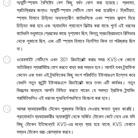
অ্যান্টি-স্প্যাম বৈশিষ্ট্যে বেশ কিছু বর্ধন যোগ করা হয়েছে। প্রথমত,
প্রতিক্রিয়ার জন্যও অ্যান্টি-স্প্যাম সেটিংস যোগ করা হয়েছিল। দ্বিতীয়ত,
স্প্যাম হিসাবে চিহ্নিত অভ্যন্তরীণ বার্তাগুলিকে এখন স্প্যাম ফ্ল্যাগ দিয়ে
চিহ্নিত করা হবে এবং অ্যাডমিন প্যানেলে ফিল্টার করা যাবে৷ পূর্বে এই ধরনের
বার্তাগুলি শুধুমাত্র প্রেরকের কাছে দৃশ্যমান ছিল, কিন্তু স্বয়ংক্রিয়ভাবে রিসিভার
থেকে লুকানো ছিল, এবং এটি স্প্যাম হিসাবে নির্দেশিত কিনা তা পরিষ্কার ছিল
না।
ওয়েবসাইট সেটিংসে এখন 301 রিডাইরেক্ট করার সময় KVS-কে কোনো
অতিরিক্ত প্যারামিটার যোগ করতে বাধ্য করা সম্ভব হবে। আপনি যখন ট্র্যাফিক
কেনেন এবং যখন এই ট্র্যাফিকের কিছু অংশ পরিবর্তিত ইউআরএল উল্লেখ করে
যেগুলি নতুন কন্টেন্ট ইউআরএলে রিডাইরেক্ট করে তখন এটি কার্যকর। নতুন
বিকল্পের মাধ্যমে আপনি নিশ্চিত করতে পারেন যে সমস্ত ট্রাফিক ট্র্যাকিং
পরামিতিগুলিও এই ধরনের পুনঃনির্দেশগুলিতে বিবেচনা করা হবে।
আমরা ব্যবহারকারীর টোকেন পুরষ্কার ফিরিয়ে দেওয়ার ক্ষমতা যুক্ত করেছি।
প্রত্যাবর্তন ব্যবহারকারীর অ্যাকাউন্ট থেকে অর্জিত টোকেন কেটে নেবে এবং যদি
কিছু টোকেন ইতিমধ্যেই KVS-এর মধ্যে ব্যয় হয়ে থাকে, KVS যেখানে
সম্ভব টোকেন খরচ রোলব্যাক করবে।