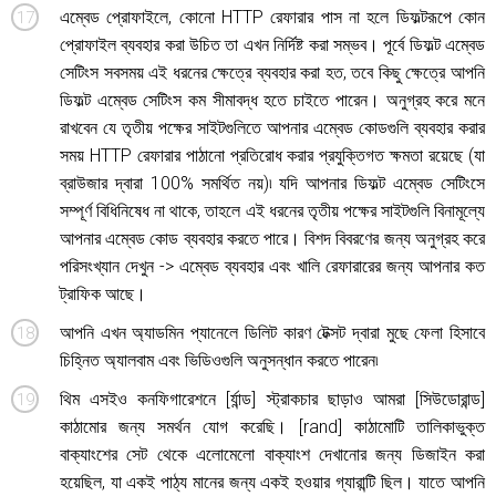
এম্বেড প্রোফাইলে, কোনো HTTP রেফারার পাস না হলে ডিফল্টরূপে কোন
প্রোফাইল ব্যবহার করা উচিত তা এখন নির্দিষ্ট করা সম্ভব। পূর্বে ডিফল্ট এম্বেড
সেটিংস সবসময় এই ধরনের ক্ষেত্রে ব্যবহার করা হত, তবে কিছু ক্ষেত্রে আপনি
ডিফল্ট এম্বেড সেটিংস কম সীমাবদ্ধ হতে চাইতে পারেন। অনুগ্রহ করে মনে
রাখবেন যে তৃতীয় পক্ষের সাইটগুলিতে আপনার এম্বেড কোডগুলি ব্যবহার করার
সময় HTTP রেফারার পাঠানো প্রতিরোধ করার প্রযুক্তিগত ক্ষমতা রয়েছে (যা
ব্রাউজার দ্বারা 100% সমর্থিত নয়)৷ যদি আপনার ডিফল্ট এম্বেড সেটিংসে
সম্পূর্ণ বিধিনিষেধ না থাকে, তাহলে এই ধরনের তৃতীয় পক্ষের সাইটগুলি বিনামূল্যে
আপনার এম্বেড কোড ব্যবহার করতে পারে। বিশদ বিবরণের জন্য অনুগ্রহ করে
পরিসংখ্যান দেখুন -> এম্বেড ব্যবহার এবং খালি রেফারারের জন্য আপনার কত
ট্রাফিক আছে।
আপনি এখন অ্যাডমিন প্যানেলে ডিলিট কারণ টেক্সট দ্বারা মুছে ফেলা হিসাবে
চিহ্নিত অ্যালবাম এবং ভিডিওগুলি অনুসন্ধান করতে পারেন৷
থিম এসইও কনফিগারেশনে [র্যান্ড] স্ট্রাকচার ছাড়াও আমরা [সিউডোরান্ড]
কাঠামোর জন্য সমর্থন যোগ করেছি। [rand] কাঠামোটি তালিকাভুক্ত
বাক্যাংশের সেট থেকে এলোমেলো বাক্যাংশ দেখানোর জন্য ডিজাইন করা
হয়েছিল, যা একই পাঠ্য মানের জন্য একই হওয়ার গ্যারান্টি ছিল। যাতে আপনি