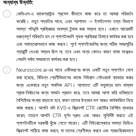
অন্যান্য উন্নতি:
কেভিএস-এ ব্যাকগ্রাউন্ড প্রসেস কীভাবে কাজ করে তা আমরা পরিবর্তন
করেছি। নতুন পদ্ধতির সাথে, এখন প্রশাসন -> ইনস্টলেশন তথ্য বিভাগে
সমস্ত পটভূমি প্রক্রিয়ার অবস্থা ট্র্যাক করা সম্ভব হবে। এখানে আরেকটি
গুরুত্বপূর্ণ পরিবর্তন হল যে প্লাগইনগুলি পৃথক প্রক্রিয়া হিসাবে কার্যকর করা হবে
এবং সমান্তরালভাবে কাজ করবে। পূর্বে প্লাগইনগুলির জন্য সঠিক সময়সূচীর
গ্যারান্টি দেওয়া সম্ভব ছিল না, তবে এখন অন্য কোনও কারণ থাকা সত্ত্বেও
সেগুলি সর্বদা সময়মতো কার্যকর করা হবে।
Neuroscore.ai-এর সাথে একীকরণের জন্য একটি নতুন প্লাগইন যোগ
করা হয়েছে, বিভিন্ন শ্রেণীবিভাগের কাজে নিউরাল নেটওয়ার্ক ব্যবহার করার
জন্য একেবারে নতুন পাবলিক API। আপাতত এটি শুধুমাত্র ভাল থাম্বস
প্রাক-নির্বাচনের জন্য সমর্থন প্রদান করে, তবে আমরা আশা করি ভবিষ্যতে
বৈশিষ্ট্যের সংখ্যা বাড়ানো হবে, কারণ তাদের উন্নয়ন দল আরও কার্যকারিতা নিয়ে
কাজ করছে। আপনি যদি KVS-এ স্ক্রিনশট CTR রোটেটর বৈশিষ্ট্য ব্যবহার
করেন, তাহলে আপনি CTR ঘূর্ণন দ্রুত এবং আরও সুনির্দিষ্ট করতে এই
প্লাগইনটিকে দরকারী খুঁজে পেতে পারেন। এটি নিউরোস্কোরে সমস্ত ভিডিও
স্ক্রিনশট পাঠিয়ে কাজ করবে, যা তাদের শ্রেণীবদ্ধ করবে এবং স্বয়ংক্রিয়ভাবে