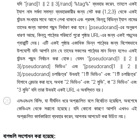
যদি "[rand]1 || 2 || 3[/rand] %tag%" ব্যবহার করেন, তাহলে একই
ট্যাগ নাম সর্বদা সমস্ত ব্যবহারকারীর জন্য সেট করা {1,2,3} থেকে একই
র্যান্ডম সংখ্যার সাথে আগে লেখা থাকবে এবং প্রসঙ্গ, কিন্তু বিভিন্ন ট্যাগ নামের
তাদের জন্য আলাদা পছন্দ নির্ধারণ করা হবে। [pseudorand]-এর অনুরূপ
ধারণা আছে, কিন্তু পাঠ্যের পরিবর্তে পুরো পৃষ্ঠার URL-এর জন্য একই পছন্দের
গ্যারান্টি দেয়। এটি একই পৃষ্ঠায় একাধিক ভিন্ন পাঠ্যের জন্য বিশেষভাবে
উপযোগী যদি আপনি চান যে তাদের সকলের পাঠ্যের মান ভিন্ন হলেও একই
র্যান্ডম পছন্দ নির্বাচন করা হোক। যেমন "[pseudorand]1 || 2 ||
3[/pseudorand] ভিডিও" এবং "[pseudorand]1 || 2 ||
3[/pseudorand] চলচ্চিত্র" উভয়ই "1টি ভিডিও" এবং "1টি চলচ্চিত্র"
হিসাবে রেন্ডার করা হবে, অথবা "2 ভিডিও" এবং "2 মুভি", বা "3 ভিডিও" এবং
"3 মুভি" যদি তারা উভয়ই একই URL এ অবস্থিত হয়।
এসএমএস বিলিং, যা দীর্ঘদিন ধরে অপ্রচলিত বলে বিবেচিত হয়েছিল, অবশেষে
কেভিএস থেকে সরানো হয়েছে। যদি কোনো কারণে আপনি এখনও এই
অপ্রচলিত কার্যকারিতা ব্যবহার করেন, আপনার আপডেট করা উচিত নয়।
বাগগুলি সংশোধন করা হয়েছে: