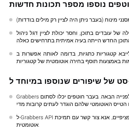
 של עובדים בתוכן, וחסר יכולת לציין דגל ניהול
מה לאותה אפשרות ב-grabbers. זה שימושי כאשר אתה רוצה להגביל עדכון מהוספת קטגוריות
Grabbers לא ייצרו יותר ייבוא ​​מרובים; אם יבוא ישן יותר מאותו חוטף עדיין לא הסתיים, הטייס האוטומטי של החוטף ימתין לפנייה הבאה. בעבר חוטפים יכלו לסתום
ל-Grabbers API תהיה כעת תמיכה בנתוני משתמשים והערות. להוספת שדות חדשים אלה לתופסים ספציפיים, אנא צור קשר עם תמיכת KVS מכיוון שזה לא יקרה
אוטומטית.