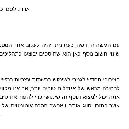
תופסים התומכים במחיקה אוטומטית יאפשרו להגדיר אם יש למחוק את התוכן שנמחק במלואו מ-KVS, או רק לסמן כנמחק.
שינוי חשוב נוסף כאן הוא שתוספים יבוצעו כתהליכים
לבחירה מראש של אגודלים טובים יותר, אך אנו מקווי
להשתמש ב-KVS Rotator כדי למצוא את האגודל הטוב ביותר מתוך סט קטן יותר של צילומי מסך מהר יותר.