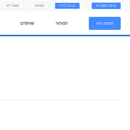
כְּנִיסָה לַמַעֲרֶכֶת
KVS Cloud
תְמִיכָה
מאגר ידע
תמחור
שותפים
הדגמה חיה