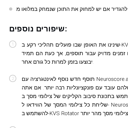
שיפורים נוספים:
שינינו את האופן שבו פועלים תהליכי רקע ב-KVS. עם הגישה החדשה, כעת ניתן יהיה לעקוב אחר הסטטוס של כל תהליכי הרקע בקטע ניהול -> מידע התקנה.
ח זמנים מדויק עבור תוספים, אך כעת הם תמיד
יבוצעו בזמן למרות כל גורם אחר.
תוסף חדש נוסף לאינטגרציה עם Neuroscore.ai, ה-API הציבורי החדש לגמרי לשימוש ברשתות עצביות במשימות סיווג שונות. לעת עתה הוא מספק תמיכה רק
להם עובד עם פונקציונליות רבה יותר. אם אתה
ונת סיבוב הקליקים של צילומי מסך ב-KVS, אתה יכול למצוא תוסף זה שימושי כדי להפוך את סיבוב הקליקים למהיר ומדויק יותר. זה יעבוד על ידי
שליחת כל צילומי המסך של הווידאו ל- Neuroscore, אשר בתורו יסווג אותם ויאפשר הסרה אוטומטית של צילומי מסך בעלי מראה רע. אז אתה יכול להמשיך