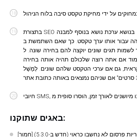
בתצורת SEO בנושא ערכת נושא בנוסף למבנה [rand] הוספנו גם תמיכה במבנה [pseudorand]. מבנה [rand] תוכנן להראות ביטוי אקראי מתוך קבוצת הביטויים
 השתמשת ב-"[rand]1 || 2 || 3[/rand] %tag%", לאותו שם תג יופיע תמיד אותו מספר אקראי מ-
 להם בחירה שונה. ל-[pseudorand] יש מושג דומה, אבל מבטיח שתהיה לו אותה
עמוד אם אתה רוצה שלכולם תהיה אותה בחירה
גם אם ערכי הטקסט שלהם שונים. לְמָשָׁל. "[pseudorand]1 || 2 || 3[/pseudorand] סרטון" ו-"[pseudorand]1 || 2 || 3[/pseudorand] סרט" יעובדו שניהם
באגים שתוקנו: