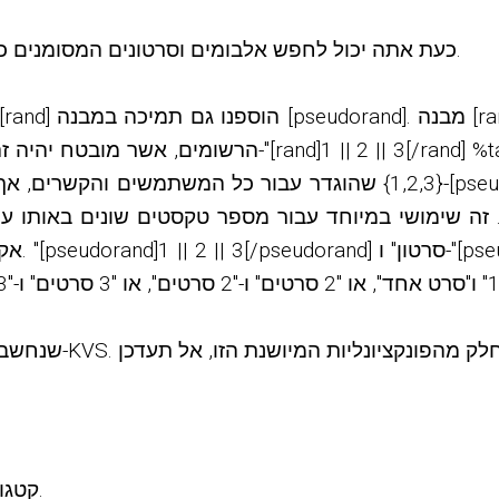
כעת אתה יכול לחפש אלבומים וסרטונים המסומנים כמחוקים על ידי מחיקת טקסט סיבה בלוח הניהול.
הרשומים, אשר מובטח יהיה זהה עבור אותו ערך טקסט. כך שאם
{1,2,3} שהוגדר עבור כל המשתמשים והקשרים, אך לשמות תגים שונים יוקצה
 זה שימושי במיוחד עבור מספר טקסטים שונים באותו 
אקראית, 
[חמור] קטגוריות פרסום לא נחשבו כראוי (חדש ב-5.3.0).