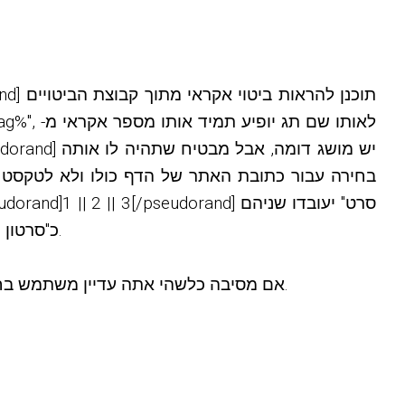
בחירה עבור כתובת האתר של הדף כולו ולא לטקסט.
כ"סרטון 1" ו"סרט אחד", או "2 סרטים" ו-"2 סרטים", או "3 סרטים" ו-"3 סרטים" אם שניהם נמצאים באותה כתובת אתר.
חיובי SMS, שנחשבו מיושנים לאורך זמן, הוסרו סופית מ-KVS. אם מסיבה כלשהי אתה עדיין משתמש בחלק מהפונקציונליות המיושנת הזו, אל תעדכן.