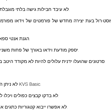
[חמור] מעבד התשלומים של Verotel לא עיבד חבילות גישה בלתי מוגבלת בצורה נכונה.
[בינוני] הגנת אנטי ספאם עבור הודעות פנימיות פעלה בצורה שגויה.
נגן [בינוני] עלול להיתקע אם מפרסם VAST יספק מודעת וידאו באורך של פחות משנייה אחת.
[בינוני] סרטונים שהועלו ידנית עלולים להיות לא מקודד היטב במקרים מסוימים בעת צירוף סרטוני פרה-רול.
[נמוך] לא ניתן היה למחוק צילומי מסך של ציר הזמן בחבילות KVS Basic.
Grabbers לא בדקו קבצים כפולים ויכלו ליצור תוכן שנדחה במהלך ההמרה.
[נמוך] Grabbers לא אפשרו ייבוא ​​קטגוריות כתגים אם הם לא תמכו בתגים באופן כללי.