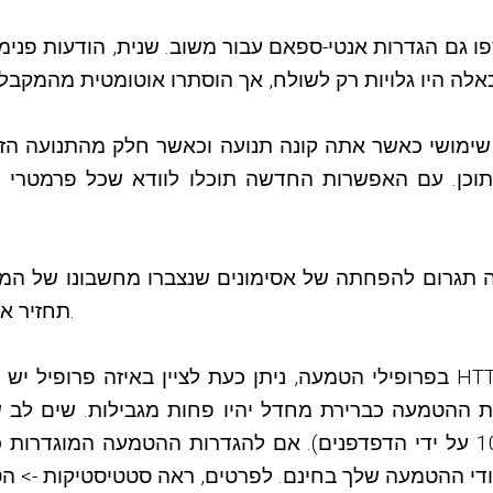
ו גם הגדרות אנטי-ספאם עבור משוב. שנית, הודעות פנימ
ה תגרום להפחתה של אסימונים שנצברו מחשבונו של המ
KVS, KVS תחזיר את הוצאות האסימונים במידת האפשר.
בפרופילי הטמעה, ניתן כעת לציין באיזה פרופיל יש להשתמש כברירת מחדל כא
 ההטמעה כברירת מחדל יהיו פחות מגבילות. שים לב ש