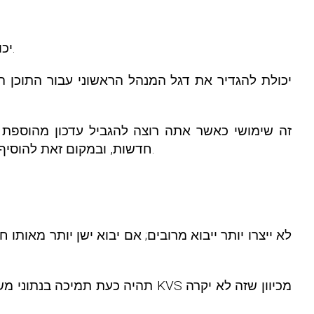
יכולת לציין ביטויי תווים כלליים מורכבים וביטויים רגולריים במסנני מינוח (בעבר ניתן היה לציין רק מילים בודדות).
יכולת להגדיר את דגל המנהל הראשוני עבור התוכן המי
חדשות, ובמקום זאת להוסיף תגיות, שניתן להשתמש בהן כדי לאכלס נכון קטגוריות קיימות באמצעות תוסף בחירה אוטומטית של קטגוריות.