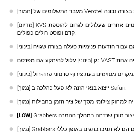
[מדיום] KVS לא התחשבה בנחיצות של פורמטים של וידאו קדם ופוסט-רול בעת יצירה מחדש של פורמטים של וידאו מפורמטים אחרים שעלולים לגרום להוספת
קדם ופוסט-רולים כפולים.
[נמוך] ייצוא בנאי הזנה לא פעל כהלכה ב-Safari.
[LOW]