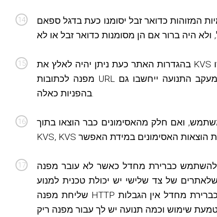
יות המזוהות כדואר זבל יסומנו כעת בדגל ספאם
בהגדרות האתר כעת ניתן יהיה לאלץ את KVS להוסיף פרמטרים נוספים בעת ביצוע הפניות 301. זה שימושי כאשר אתה קונה תנועה וכאשר חלק מהתנועה הזו
מפנה לכתובות URL שהשתנו המפנים לכתובות אתרים חדשות יותר של תוכן. עם האפשרות החדשה תוכלו לוודא שכל פרמטרי מעקב התנועה ייחשבו גם
בהפניות כאלה.
שתמש, ואם חלק מהאסימונים כבר הוצאו בתוך
שר לא עובר מפנה HTTP. הגדרות הטמעה בעבר היו תמיד בשימוש במקרים
לאתרים של צד שלישי יש יכולת טכנית למנוע
שליחת מפנה HTTP בעת שימוש בקודי ההטמעה שלך (שלא נתמך ב-100% על ידי הדפדפנים). אם להגדרות ההטמעה המוגדרות כברירת מחדל אין הגבלות