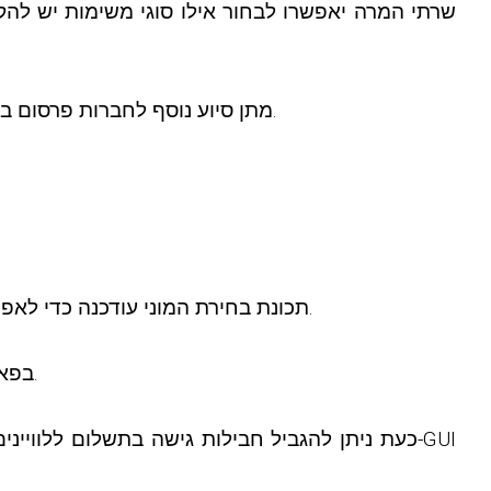
שרתי המרה יאפשרו לבחור אילו סוגי משימות יש להקצ
בהגדרות פרסום VAST הוספנו תמיכה לשליחת קטגוריות ותגים ב-VAST URL, מתן סיוע נוסף לחברות פרסום בהצגת מודעות הקשריות יותר.
תכונת בחירת המוני עודכנה כדי לאפשר ייצוא של התוכן שנבחר. זה יאפשר לך לייצא קבוצת תוכן לפי רשימת המזהים או כתובות האתרים שלהם.
בפאנל הניהול שינינו באופן גלובלי את תיבת הבחירה של מקור התוכן עם בקרת בחירה מתקדמת שניתן לחיפוש.
כעת ניתן להגביל חבילות גישה בתשלום ללווייני