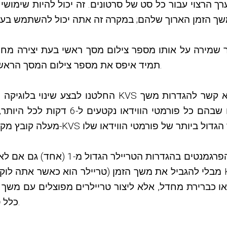
רך הרצוי עבור כל סט של סרטונים. זה יכול להיות שימו
 שמירה על אותו מספר צילום מסך ראשי בעת יצירה מחד
KVS תמיד איפס את מספר צילום המסך הראשי לערך ברירת המחדל שצוין בהגדרות תוכן.
החלטנו לבצע שינוי בלוגיקה ששימשה להגדרת משך הווידא
בהגדרות פורמט וידאו ניתן יהיה לציין כע
מבלי להגביל את משך הזמן (טריילר הוא כאשר אתה לוקח קטעים קטנים מכמה חלקי 
או כברירת מחדל, אלא ליצור טריילרים מפוצלים עם משך 
כלל סרטונים ממומנים). זה יקבל תמיכה מלאה עכשיו.