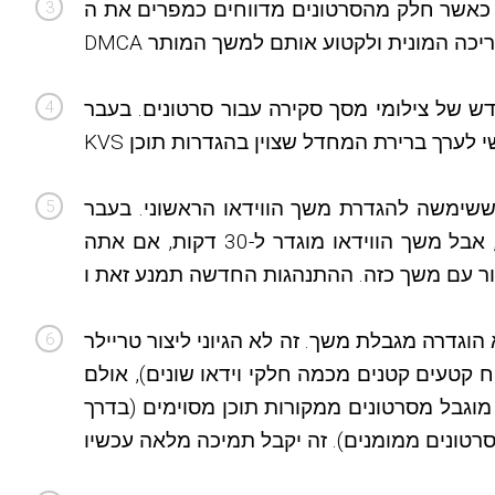
שי כאשר חלק מהסרטונים מדווחים כמפרים את ה-
ש של צילומי מסך סקירה עבור סרטונים. בעבר
ו הראשוני. בעבר KVS תמיד היה מגדיר משך מקובץ המקור של הסרטון, ללא קשר להגדרות משך
הזמן בפורמטים של וידאו. לכן זה יכול לגרום למקרים שבהם כל פורמטי הווידאו נקטעים ל-6 דקות לכל היותר, אבל משך הווידאו מוגדר ל-30 דקות, אם אתה
ת את מספר הפרגמנטים בהגדרות הטריילר הגדול מ-1 (אחד) גם אם לא הוגדרה מגבלת משך. זה לא הגיוני ליצור טריילר
וידאו שונים), אולם KVS מאפשר לך להתאים אישית את הגבלת משך דרך
מוגבל מסרטונים ממקורות תוכן מסוימים (בדרך