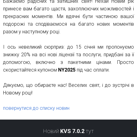
Бажаємо радісних та затишних свят! Нехай Новий рік
принесе вам багато щастя, захоплюючих можливостей і
прекрасних моментів. Ми вдячні бути частиною вашої
подорожі та сподіваємося на багато нових моментів
разом у наступному році.
І ось невеликий сюрприз: до 15 січня ми пропонуємо
знижку 20% на всі нові ліцензії та послуги, придбані за її
допомогою, включно з пакетними цінами. Просто
скористайтеся купоном
NY2025
під час оплати.
Дякуємо, що обираєте нас! Веселих свят, і до зустрічі в
Новому році!
повернутися до списку новин
Новий
KVS 7.0.2
тут