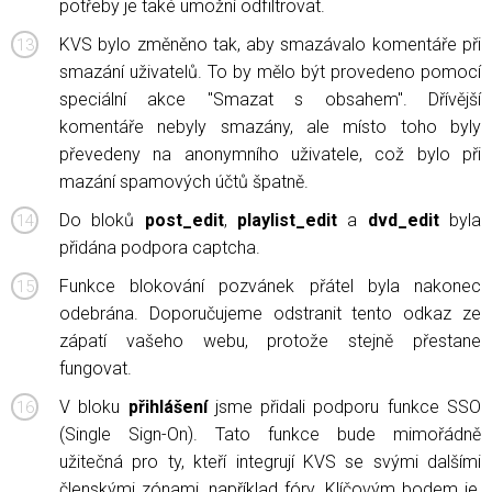
potřeby je také umožní odfiltrovat.
KVS bylo změněno tak, aby smazávalo komentáře při
smazání uživatelů. To by mělo být provedeno pomocí
speciální akce "Smazat s obsahem". Dřívější
komentáře nebyly smazány, ale místo toho byly
převedeny na anonymního uživatele, což bylo při
mazání spamových účtů špatně.
Do bloků
post_edit
,
playlist_edit
a
dvd_edit
byla
přidána podpora captcha.
Funkce blokování pozvánek přátel byla nakonec
odebrána. Doporučujeme odstranit tento odkaz ze
zápatí vašeho webu, protože stejně přestane
fungovat.
V bloku
přihlášení
jsme přidali podporu funkce SSO
(Single Sign-On). Tato funkce bude mimořádně
užitečná pro ty, kteří integrují KVS se svými dalšími
členskými zónami, například fóry. Klíčovým bodem je,