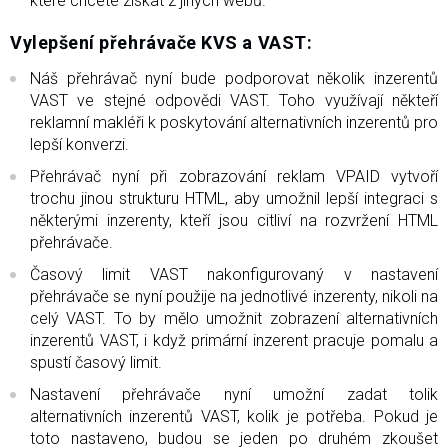
které chcete získat z jiných webů.
Vylepšení přehrávače KVS a VAST:
Náš přehrávač nyní bude podporovat několik inzerentů
VAST ve stejné odpovědi VAST. Toho využívají někteří
reklamní makléři k poskytování alternativních inzerentů pro
lepší konverzi.
Přehrávač nyní při zobrazování reklam VPAID vytvoří
trochu jinou strukturu HTML, aby umožnil lepší integraci s
některými inzerenty, kteří jsou citliví na rozvržení HTML
přehrávače.
Časový limit VAST nakonfigurovaný v nastavení
přehrávače se nyní použije na jednotlivé inzerenty, nikoli na
celý VAST. To by mělo umožnit zobrazení alternativních
inzerentů VAST, i když primární inzerent pracuje pomalu a
spustí časový limit.
Nastavení přehrávače nyní umožní zadat tolik
alternativních inzerentů VAST, kolik je potřeba. Pokud je
toto nastaveno, budou se jeden po druhém zkoušet