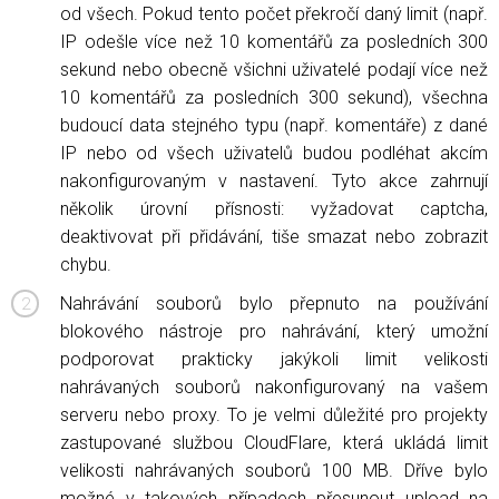
od všech. Pokud tento počet překročí daný limit (např.
IP odešle více než 10 komentářů za posledních 300
sekund nebo obecně všichni uživatelé podají více než
10 komentářů za posledních 300 sekund), všechna
budoucí data stejného typu (např. komentáře) z dané
IP nebo od všech uživatelů budou podléhat akcím
nakonfigurovaným v nastavení. Tyto akce zahrnují
několik úrovní přísnosti: vyžadovat captcha,
deaktivovat při přidávání, tiše smazat nebo zobrazit
chybu.
Nahrávání souborů bylo přepnuto na používání
blokového nástroje pro nahrávání, který umožní
podporovat prakticky jakýkoli limit velikosti
nahrávaných souborů nakonfigurovaný na vašem
serveru nebo proxy. To je velmi důležité pro projekty
zastupované službou CloudFlare, která ukládá limit
velikosti nahrávaných souborů 100 MB. Dříve bylo
možné v takových případech přesunout upload na