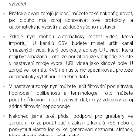
vytvářet.
Protokolování zdrojů je lepší; můžete také nakonfigurovat,
jak dlouho má zdroj uchovávat své protokoly, a
automaticky je vyčistí na základě vašeho nastavení.
Zdroje nyní mohou automaticky mazat videa, která
importují. U kanálů CSV budete muset určit kanál
smazaných videí, který poskytuje adresy URL videí, která
mají být smazána. Toto lze použít pouze v případě, že jste
v nastavení zdroje vybrali URL videa jako klíčové pole. U
zdrojů ve formátu KVS nemusíte nic specifikovat, protože
automaticky vytáhnou potřebná data.
V nastavení zdroje nyní můžete určit filtrování podle trvání,
hodnocení, oblíbenosti a terminologie. Toto můžete
použít k filtrování importovaných dat, i když zdrojový zdroj
žádné filtrování nepodporuje.
Nakonec jsme také přidali podporu pro grabbery ve
zdrojích. To lze použít buď k získání z kanálů RSS, nebo k
poskytnutí vlastní logiky ke generování seznamu stránek,