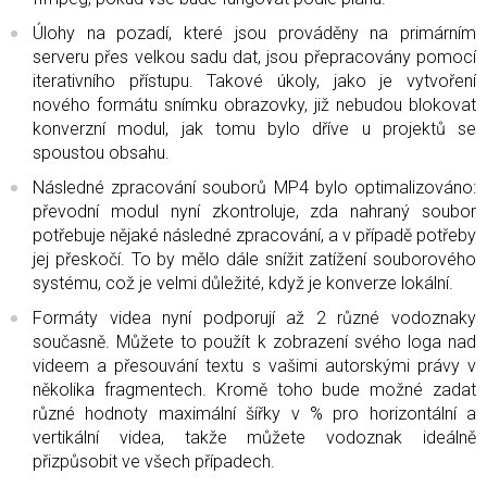
Úlohy na pozadí, které jsou prováděny na primárním
serveru přes velkou sadu dat, jsou přepracovány pomocí
iterativního přístupu. Takové úkoly, jako je vytvoření
nového formátu snímku obrazovky, již nebudou blokovat
konverzní modul, jak tomu bylo dříve u projektů se
spoustou obsahu.
Následné zpracování souborů MP4 bylo optimalizováno:
převodní modul nyní zkontroluje, zda nahraný soubor
potřebuje nějaké následné zpracování, a v případě potřeby
jej přeskočí. To by mělo dále snížit zatížení souborového
systému, což je velmi důležité, když je konverze lokální.
Formáty videa nyní podporují až 2 různé vodoznaky
současně. Můžete to použít k zobrazení svého loga nad
videem a přesouvání textu s vašimi autorskými právy v
několika fragmentech. Kromě toho bude možné zadat
různé hodnoty maximální šířky v % pro horizontální a
vertikální videa, takže můžete vodoznak ideálně
přizpůsobit ve všech případech.