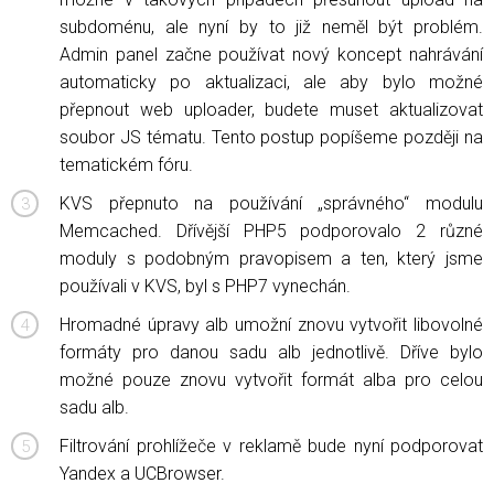
subdoménu, ale nyní by to již neměl být problém.
Admin panel začne používat nový koncept nahrávání
automaticky po aktualizaci, ale aby bylo možné
přepnout web uploader, budete muset aktualizovat
soubor JS tématu. Tento postup popíšeme později na
tematickém fóru.
KVS přepnuto na používání „správného“ modulu
Memcached. Dřívější PHP5 podporovalo 2 různé
moduly s podobným pravopisem a ten, který jsme
používali v KVS, byl s PHP7 vynechán.
Hromadné úpravy alb umožní znovu vytvořit libovolné
formáty pro danou sadu alb jednotlivě. Dříve bylo
možné pouze znovu vytvořit formát alba pro celou
sadu alb.
Filtrování prohlížeče v reklamě bude nyní podporovat
Yandex a UCBrowser.