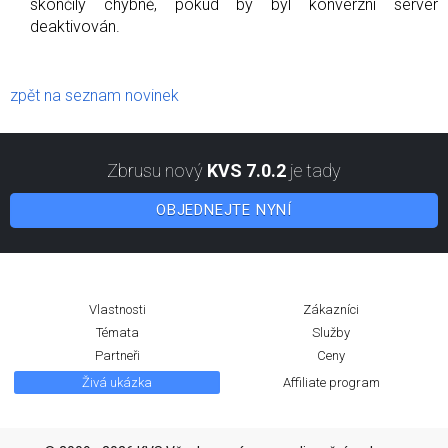
skončily chybně, pokud by byl konverzní server
deaktivován.
zpět na seznam novinek
Zbrusu nový
KVS 7.0.2
je tady
OBJEDNEJTE NYNÍ
Vlastnosti
Zákazníci
Témata
Služby
Partneři
Ceny
Živá ukázka
Affiliate program