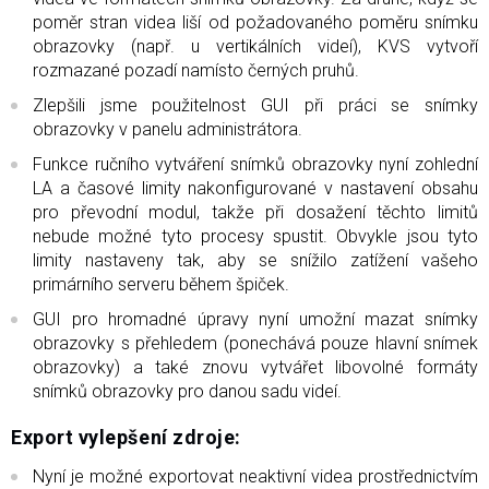
poměr stran videa liší od požadovaného poměru snímku
obrazovky (např. u vertikálních videí), KVS vytvoří
rozmazané pozadí namísto černých pruhů.
Zlepšili jsme použitelnost GUI při práci se snímky
obrazovky v panelu administrátora.
Funkce ručního vytváření snímků obrazovky nyní zohlední
LA a časové limity nakonfigurované v nastavení obsahu
pro převodní modul, takže při dosažení těchto limitů
nebude možné tyto procesy spustit. Obvykle jsou tyto
limity nastaveny tak, aby se snížilo zatížení vašeho
primárního serveru během špiček.
GUI pro hromadné úpravy nyní umožní mazat snímky
obrazovky s přehledem (ponechává pouze hlavní snímek
obrazovky) a také znovu vytvářet libovolné formáty
snímků obrazovky pro danou sadu videí.
Export vylepšení zdroje:
Nyní je možné exportovat neaktivní videa prostřednictvím