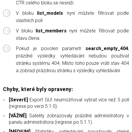
CTR celého bloku se nesníží.
V bloku
list_models
nyní můžete filtrovat podle
vlastních polí.
V bloku
list_members
nyní můžete filtrovat podle
stavu člena.
Pokud je povolen parametr
search_empty_404
,
prázdné výsledky vyhledávání nebudou používat
stránku systému 404. Místo toho pouze vrátí stav 404
a zobrazí prázdnou stránku s výsledky vyhledávání.
Chyby, které byly opraveny:
[SeverE]
Export GUI neumožňoval vybrat více než 5 polí
(regrese po verzi 5.1.0).
[VÁŽNÉ]
Satelity zobrazovaly prázdné administrátory v
panelu administrátora (regrese po 5.1.1).
[MEDIUM]
Statistiky vyhledávání považovaly stejné