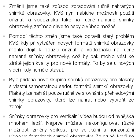
Změnili jsme také způsob zpracování ručně nahraných
snímků obrazovky. KVS nyní nabídne možnosti použití
oříznutí a vodoznaku také na ručně nahrané snímky
obrazovky, zatímco dříve to nebylo vůbec možné.
Pomocí těchto změn jsme také opravili starý problém
KVS, kdy při vytváření nových formátů snímků obrazovky
mohlo dojít k použití oříznutí a vodoznaku na ručně
nahrané snímky obrazovky, což by pak mohlo vést ke
ztrátě jejich kvality pro nové formáty. To by se u nových
videí nikdy nemělo stávat.
Byla přidána nová skupina snímků obrazovky pro plakáty
s vlastní samostatnou sadou formátů snímků obrazovky.
Plakáty lze nahrát pouze ručně ve srovnání s přehledovými
snímky obrazovky, které lze nahrát nebo vytvořit ze
zdroje.
Snímky obrazovky pro vertikální videa budou od nynějška
mnohem lepší! Nejprve můžete nakonfigurovat různé
možnosti změny velikosti pro vertikální a horizontální
videa ve formátech snímků obrazovky. Za druhé, když se