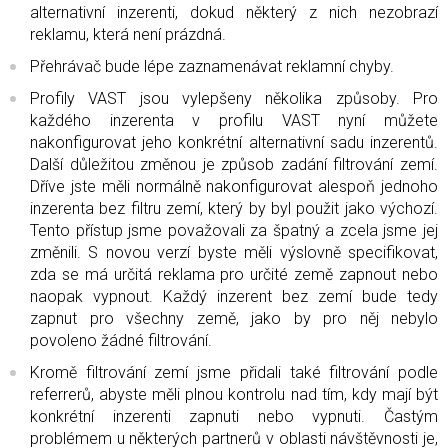
alternativní inzerenti, dokud některý z nich nezobrazí
reklamu, která není prázdná.
Přehrávač bude lépe zaznamenávat reklamní chyby.
Profily VAST jsou vylepšeny několika způsoby. Pro
každého inzerenta v profilu VAST nyní můžete
nakonfigurovat jeho konkrétní alternativní sadu inzerentů.
Další důležitou změnou je způsob zadání filtrování zemí.
Dříve jste měli normálně nakonfigurovat alespoň jednoho
inzerenta bez filtru zemí, který by byl použit jako výchozí.
Tento přístup jsme považovali za špatný a zcela jsme jej
změnili. S novou verzí byste měli výslovně specifikovat,
zda se má určitá reklama pro určité země zapnout nebo
naopak vypnout. Každý inzerent bez zemí bude tedy
zapnut pro všechny země, jako by pro něj nebylo
povoleno žádné filtrování.
Kromě filtrování zemí jsme přidali také filtrování podle
referrerů, abyste měli plnou kontrolu nad tím, kdy mají být
konkrétní inzerenti zapnuti nebo vypnuti. Častým
problémem u některých partnerů v oblasti návštěvnosti je,