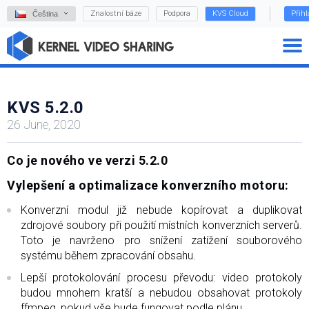
Znalostní báze
Podpora
KVS Cloud
Přihl
Čeština
KVS 5.2.0
26 June, 2020
Co je nového ve verzi 5.2.0
Vylepšení a optimalizace konverzního motoru:
Konverzní modul již nebude kopírovat a duplikovat
zdrojové soubory při použití místních konverzních serverů.
Toto je navrženo pro snížení zatížení souborového
systému během zpracování obsahu.
Lepší protokolování procesu převodu: video protokoly
budou mnohem kratší a nebudou obsahovat protokoly
ffmpeg, pokud vše bude fungovat podle plánu.