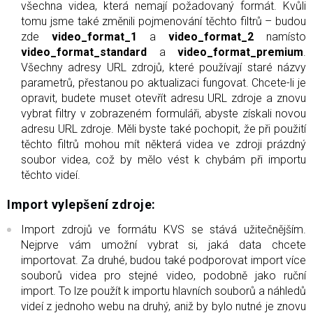
všechna videa, která nemají požadovaný formát. Kvůli
tomu jsme také změnili pojmenování těchto filtrů – budou
zde
video_format_1
a
video_format_2
namísto
video_format_standard
a
video_format_premium
.
Všechny adresy URL zdrojů, které používají staré názvy
parametrů, přestanou po aktualizaci fungovat. Chcete-li je
opravit, budete muset otevřít adresu URL zdroje a znovu
vybrat filtry v zobrazeném formuláři, abyste získali novou
adresu URL zdroje. Měli byste také pochopit, že při použití
těchto filtrů mohou mít některá videa ve zdroji prázdný
soubor videa, což by mělo vést k chybám při importu
těchto videí.
Import vylepšení zdroje:
Import zdrojů ve formátu KVS se stává užitečnějším.
Nejprve vám umožní vybrat si, jaká data chcete
importovat. Za druhé, budou také podporovat import více
souborů videa pro stejné video, podobně jako ruční
import. To lze použít k importu hlavních souborů a náhledů
videí z jednoho webu na druhý, aniž by bylo nutné je znovu