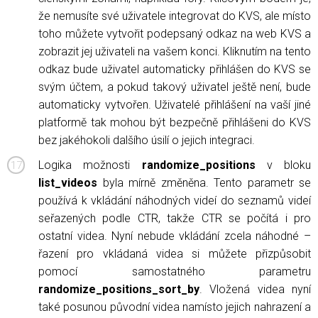
že nemusíte své uživatele integrovat do KVS, ale místo
toho můžete vytvořit podepsaný odkaz na web KVS a
zobrazit jej uživateli na vašem konci. Kliknutím na tento
odkaz bude uživatel automaticky přihlášen do KVS se
svým účtem, a pokud takový uživatel ještě není, bude
automaticky vytvořen. Uživatelé přihlášení na vaší jiné
platformě tak mohou být bezpečně přihlášeni do KVS
bez jakéhokoli dalšího úsilí o jejich integraci.
Logika možnosti
randomize_positions
v bloku
list_videos
byla mírně změněna. Tento parametr se
používá k vkládání náhodných videí do seznamů videí
seřazených podle CTR, takže CTR se počítá i pro
ostatní videa. Nyní nebude vkládání zcela náhodné –
řazení pro vkládaná videa si můžete přizpůsobit
pomocí samostatného parametru
randomize_positions_sort_by
. Vložená videa nyní
také posunou původní videa namísto jejich nahrazení a