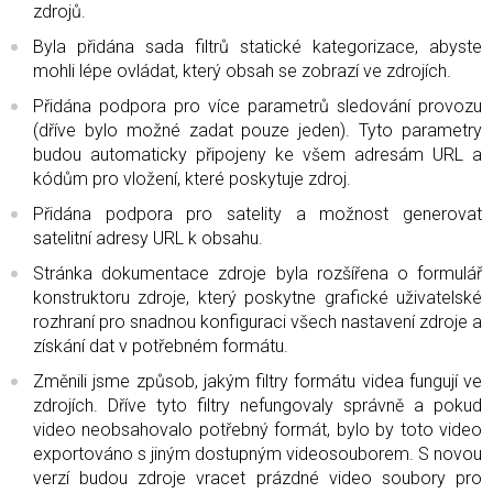
zdrojů.
Byla přidána sada filtrů statické kategorizace, abyste
mohli lépe ovládat, který obsah se zobrazí ve zdrojích.
Přidána podpora pro více parametrů sledování provozu
(dříve bylo možné zadat pouze jeden). Tyto parametry
budou automaticky připojeny ke všem adresám URL a
kódům pro vložení, které poskytuje zdroj.
Přidána podpora pro satelity a možnost generovat
satelitní adresy URL k obsahu.
Stránka dokumentace zdroje byla rozšířena o formulář
konstruktoru zdroje, který poskytne grafické uživatelské
rozhraní pro snadnou konfiguraci všech nastavení zdroje a
získání dat v potřebném formátu.
Změnili jsme způsob, jakým filtry formátu videa fungují ve
zdrojích. Dříve tyto filtry nefungovaly správně a pokud
video neobsahovalo potřebný formát, bylo by toto video
exportováno s jiným dostupným videosouborem. S novou
verzí budou zdroje vracet prázdné video soubory pro