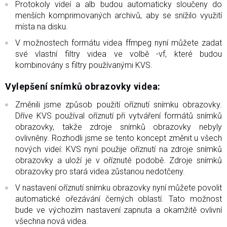
Protokoly videí a alb budou automaticky sloučeny do
menších komprimovaných archivů, aby se snížilo využití
místa na disku.
V možnostech formátu videa ffmpeg nyní můžete zadat
své vlastní filtry videa ve volbě -vf, které budou
kombinovány s filtry používanými KVS.
Vylepšení snímků obrazovky videa:
Změnili jsme způsob použití oříznutí snímku obrazovky.
Dříve KVS používal oříznutí při vytváření formátů snímků
obrazovky, takže zdroje snímků obrazovky nebyly
ovlivněny. Rozhodli jsme se tento koncept změnit u všech
nových videí: KVS nyní použije oříznutí na zdroje snímků
obrazovky a uloží je v oříznuté podobě. Zdroje snímků
obrazovky pro stará videa zůstanou nedotčeny.
V nastavení oříznutí snímku obrazovky nyní můžete povolit
automatické ořezávání černých oblastí. Tato možnost
bude ve výchozím nastavení zapnuta a okamžitě ovlivní
všechna nová videa.