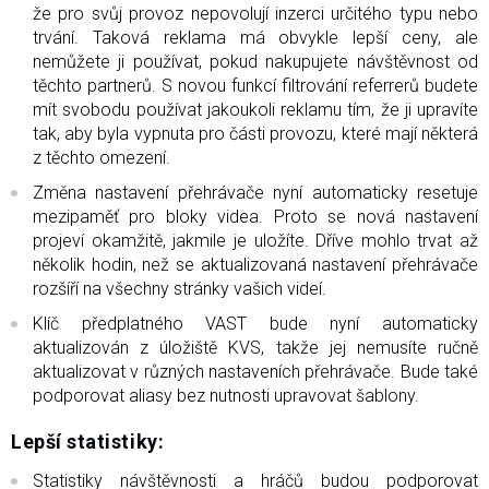
že pro svůj provoz nepovolují inzerci určitého typu nebo
trvání. Taková reklama má obvykle lepší ceny, ale
nemůžete ji používat, pokud nakupujete návštěvnost od
těchto partnerů. S novou funkcí filtrování referrerů budete
mít svobodu používat jakoukoli reklamu tím, že ji upravíte
tak, aby byla vypnuta pro části provozu, které mají některá
z těchto omezení.
Změna nastavení přehrávače nyní automaticky resetuje
mezipaměť pro bloky videa. Proto se nová nastavení
projeví okamžitě, jakmile je uložíte. Dříve mohlo trvat až
několik hodin, než se aktualizovaná nastavení přehrávače
rozšíří na všechny stránky vašich videí.
Klíč předplatného VAST bude nyní automaticky
aktualizován z úložiště KVS, takže jej nemusíte ručně
aktualizovat v různých nastaveních přehrávače. Bude také
podporovat aliasy bez nutnosti upravovat šablony.
Lepší statistiky:
Statistiky návštěvnosti a hráčů budou podporovat