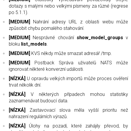
dotazy s malými nebo velkými písmeny za různé (regrese
po 5.1.1).
[MEDIUM]
Nahrání adresy URL z oblasti webu může
způsobit chybu pomalého stahování.
[MEDIUM]
Nesprávné chování
show_model_groups
v
bloku
list_models
.
[MEDIUM]
KVS někdy může smazat adresář /tmp.
[MEDIUM]
Postback Správa uživatelů NATS může
ignorovat některé konverzní události.
[NÍZKÁ]
U opravdu velkých importů může proces ověření
trvat několik dní.
[NÍZKÁ]
V některých případech mohou statistiky
zaznamenávat budoucí data.
[NÍZKÁ]
Zastavovací slova měla vyšší prioritu než
nahrazení regulárních výrazů.
[NÍZKÁ]
Úlohy na pozadí, které zahájily převod, by