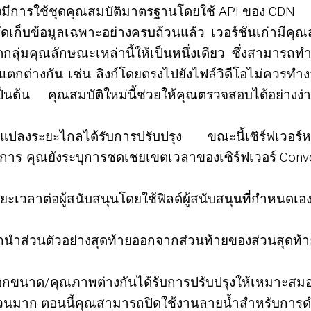
้องมีการใช้ชุดคุณสมบัติมาตรฐานโดยใช้ API ของ CDN
จัดเก็บข้อมูลเฉพาะอย่างครบถ้วนแล้ว เวอร์ชันเก่ามีคุณส
ลุ่มคุณลักษณะเหล่านี้ให้เป็นหนึ่งเดียว ซึ่งสามารถท
่แตกต่างกัน เช่น ลิงก์โดยตรงไปยังไฟล์วิดีโอไม่ควรทำ
นต้น คุณสมบัติใหม่นี้ช่วยให้คุณตรวจสอบได้อย่างง่าย
ารแปลงระยะไกลได้รับการปรับปรุง ขณะนี้เซิร์ฟเวอร์
ร คุณยังระบุการชดเชยเขตเวลาของเซิร์ฟเวอร์ Conver
วลาต่อผู้สนับสนุนโดยใช้ฟิลด์ผู้สนับสนุนที่กำหนดเอ
นำส่วนตัวอย่างสุดท้ายออกจากส่วนท้ายของส่วนสุดท้ายไ
ลือกขนาด/คุณภาพต่างกันได้รับการปรับปรุงให้เหมาะสม
ำนวนมาก ตอนนี้คุณสามารถปิดใช้งานลายน้ำสำหรับการดำเ