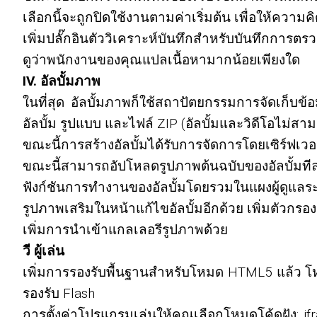
เลือกนี้จะถูกปิดใช้งานตามค่าเริ่มต้น เพื่อให้ความ
เพิ่มปลั๊กอินตัววิเคราะห์บันทึกสำหรับบันทึกการตร
ดูว่าพนักงานของคุณแปลเนื้อหามากน้อยเพียงใด
IV. อัลบั้มภาพ
ในที่สุด อัลบั้มภาพก็ใช้สถาปัตยกรรมการจัดเก็บข้อ
อัลบั้ม รูปแบบ และไฟล์ ZIP (อัลบั้มและวิดีโอไม่สามา
ขณะนี้การสร้างอัลบั้มได้รับการจัดการโดยเซิร์ฟเว
ขณะนี้สามารถอัปโหลดรูปภาพต้นฉบับของอัลบั้มทีละ
ฟังก์ชันการทำงานของอัลบั้มโดยรวมในแผงผู้ดูแลระ
รูปภาพเสริมในหน้าแก้ไขอัลบั้มอีกด้วย เพิ่มตัวกรอ
เพิ่มการนำเข้าแกลเลอรีรูปภาพด้วย
วี ผู้เล่น
เพิ่มการรองรับพื้นฐานสำหรับโหมด HTML5 แล้ว โหม
รองรับ Flash
การตั้งค่าโปรแกรมเล่นให้คุณเลือกโหมดโค้ดฝัง: ifr