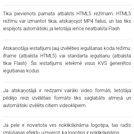
Tika pievienots pamata atbalsts HTML5 režīmam. HTML5
režīmu var izmantot tikai, atskaņojot MP4 failus, un tas tiks
iespējots automātiski, ja lietotāja ierīce neatbalsta Flash.
Atskaņotāja iestatījumi ļauj izvēlēties iegulšanas koda režīmu:
iframe (atbalsta HTML5) vai standarta iegulšanu (atbalsta
tikai Flash). Šis iestatījums ietekmē visus KVS ģenerētos
iegulšanas kodus.
Ja atskaņotājā ir redzami vairāki video formāti, lietotāja
pēdējo reizi izvēlētais formāts tiks saglabāts atmiņā un
automātiski izvēlēts citiem videoklipiem.
Ja pele ir novietota virs noklikšķināma logotipa, tas radīs
izplūšanas efektu, uzsverot, ka logotips ir noklikšķināms.