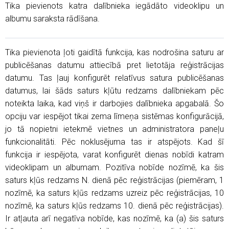
Tika pievienots katra dalībnieka iegādāto videoklipu un
albumu saraksta rādīšana.
Tika pievienota ļoti gaidītā funkcija, kas nodrošina saturu ar
publicēšanas datumu attiecībā pret lietotāja reģistrācijas
datumu. Tas ļauj konfigurēt relatīvus satura publicēšanas
datumus, lai šāds saturs kļūtu redzams dalībniekam pēc
noteikta laika, kad viņš ir darbojies dalībnieka apgabalā. Šo
opciju var iespējot tikai zema līmeņa sistēmas konfigurācijā,
jo tā nopietni ietekmē vietnes un administratora paneļu
funkcionalitāti. Pēc noklusējuma tas ir atspējots. Kad šī
funkcija ir iespējota, varat konfigurēt dienas nobīdi katram
videoklipam un albumam. Pozitīva nobīde nozīmē, ka šis
saturs kļūs redzams N. dienā pēc reģistrācijas (piemēram, 1
nozīmē, ka saturs kļūs redzams uzreiz pēc reģistrācijas, 10
nozīmē, ka saturs kļūs redzams 10. dienā pēc reģistrācijas).
Ir atļauta arī negatīva nobīde, kas nozīmē, ka (a) šis saturs