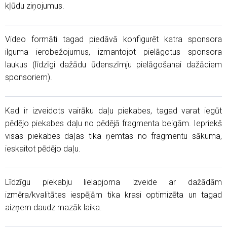
kļūdu ziņojumus.
Video formāti tagad piedāvā konfigurēt katra sponsora
ilguma ierobežojumus, izmantojot pielāgotus sponsora
laukus (līdzīgi dažādu ūdenszīmju pielāgošanai dažādiem
sponsoriem).
Kad ir izveidots vairāku daļu piekabes, tagad varat iegūt
pēdējo piekabes daļu no pēdējā fragmenta beigām. Iepriekš
visas piekabes daļas tika ņemtas no fragmentu sākuma,
ieskaitot pēdējo daļu.
Līdzīgu piekabju lielapjoma izveide ar dažādām
izmēra/kvalitātes iespējām tika krasi optimizēta un tagad
aizņem daudz mazāk laika.