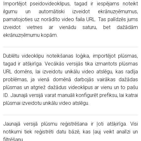
Importējot pseidovideoklipus, tagad ir iespējams noteikt
ilgumu un automātiski izveidot ekrānuzņēmumus,
pamatojoties uz norādīto video faila URL. Tas palīdzēs jums
izveidot vietnes ar vienādu saturu, bet dažādām
ekrānuzņēmumu kopām.
Dublētu videoklipu noteikšanas loģika, importējot plūsmas,
tagad ir atšķirīga. Vecākās versijās tika izmantots plūsmas
URL domēns, lai izveidotu unikālu video atslēgu, kas radīja
problēmas, ja vienā domēnā darbojās vairākas dažādas
plūsmas un atgriež dažādus videoklipus ar vienu un to pašu
ID. Jaunajā versijā varat manuāli konfigurēt prefiksu, lai katrai
plūsmai izveidotu unikālu video atslēgu.
Jaunajā versijā plūsmu reģistrēšana ir ļoti atšķirīga. Visi
notikumi tiek reģistrēti datu bāzē, kas ļauj veikt analīzi un
filtrēšanu.