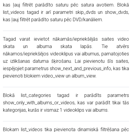
kas ļauj filtrēt parādīto saturu pēc satura avotiem. Blokā
list_videos tagad ir arī parametri skip_dvds un show_dvds,
kas ļauj filtrēt parādīto saturu pēc DVD/kanāliem.
Tagad varat ievietot nākamās/iepriekšējās saites video
skata un albuma skata lapās. Tie atvērs
nākamos/iepriekšējos videoklipus vai albumus, pamatojoties
uz izlikšanas datuma šķirošanu. Lai pievienotu šīs saites,
iespējojiet parametrus show_next_and_previous_info, kas tika
pievienoti blokiem video_view un album_view.
Blokā list_categories tagad ir parādīts parametrs
show_only_with_albums_or_videos, kas var parādīt tikai tās
kategorijas, kurās ir vismaz 1 videoklips vai albums.
Blokam list_videos tika pievienota dinamiskā filtrēšana pēc