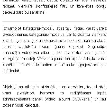
vienlaikus varētu atlasīt daudz objektu un tos masveidā
rediģēt. Vienkārši konfigurējiet filtru un izvēlieties opciju
pakešu darbību sarakstā.
Izmantojot kategoriju/modeļu atlasītāju, tagad varat uzreiz
izveidot jaunas kategorijas/modeļus. Lai to izdarītu, vienkārši
ievadiet jaunu objekta nosaukumu un nolaižamajā sarakstā
atlasiet atbilstošo opciju (jauns objekts). Saglabājot
pašreizējo video vai albumu, tiks izveidotas visas jaunās
kategorijas/modeļi. Vēl viena jauna funkcija ir tāda, ka varat
kopēt un ielīmēt ar komatiem atdalītas kategorijas/modeļus
tieši laukā.
Objekti, kas atbalsta atzīmēšanu ar karodziņu, tagad rāda
visus piešķirtos karogus to rediģēšanas lapās
administrēšanas panelī (video, albumi, DVD/kanāli) un ļauj
izdzēst visus karogus.