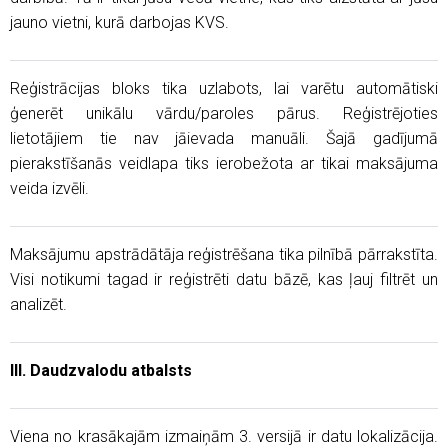
jauno vietni, kurā darbojas KVS.
Reģistrācijas bloks tika uzlabots, lai varētu automātiski
ģenerēt unikālu vārdu/paroles pārus. Reģistrējoties
lietotājiem tie nav jāievada manuāli. Šajā gadījumā
pierakstīšanās veidlapa tiks ierobežota ar tikai maksājuma
veida izvēli.
Maksājumu apstrādātāja reģistrēšana tika pilnībā pārrakstīta.
Visi notikumi tagad ir reģistrēti datu bāzē, kas ļauj filtrēt un
analizēt.
III. Daudzvalodu atbalsts
Viena no krasākajām izmaiņām 3. versijā ir datu lokalizācija.