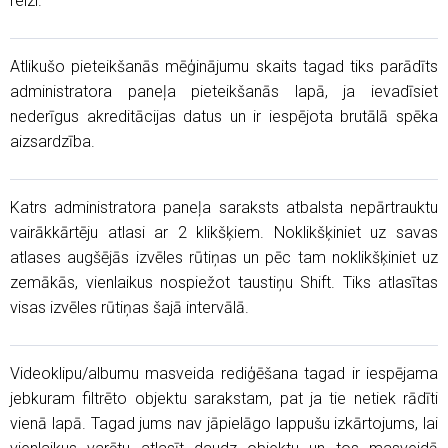
reizi.
Atlikušo pieteikšanās mēģinājumu skaits tagad tiks parādīts
administratora paneļa pieteikšanās lapā, ja ievadīsiet
nederīgus akreditācijas datus un ir iespējota brutālā spēka
aizsardzība.
Katrs administratora paneļa saraksts atbalsta nepārtrauktu
vairākkārtēju atlasi ar 2 klikšķiem. Noklikšķiniet uz savas
atlases augšējās izvēles rūtiņas un pēc tam noklikšķiniet uz
zemākās, vienlaikus nospiežot taustiņu Shift. Tiks atlasītas
visas izvēles rūtiņas šajā intervālā.
Videoklipu/albumu masveida rediģēšana tagad ir iespējama
jebkuram filtrēto objektu sarakstam, pat ja tie netiek rādīti
vienā lapā. Tagad jums nav jāpielāgo lappušu izkārtojums, lai