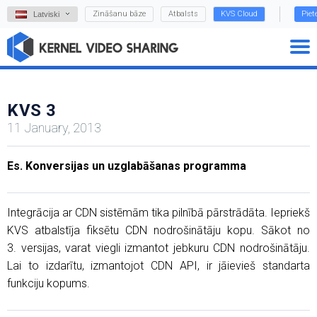
Zināšanu bāze
Atbalsts
KVS Cloud
Piet
Latviski
KVS 3
11 January, 2013
Es. Konversijas un uzglabāšanas programma
Integrācija ar CDN sistēmām tika pilnībā pārstrādāta. Iepriekš
KVS atbalstīja fiksētu CDN nodrošinātāju kopu. Sākot no
3. versijas, varat viegli izmantot jebkuru CDN nodrošinātāju.
Lai to izdarītu, izmantojot CDN API, ir jāievieš standarta
funkciju kopums.