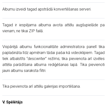
Albumu izveidi tagad apstrādā konvertēšanas serveri.
Tagad ir iespējama albuma avota attēlu augšupielāde pa
vienam, ne tikai ZIP failā.
Vispārējā albumu funkcionalitāte administratora panelī tika
paplašināta līdz apmēram tādai pašai kā videoklipiem. Tagad
tiek atbalstīts “descwriter” režīms; tika pievienota arī izvēles
attēla parādīšana albuma rediģēšanas lapā. Tika pievienoti
jauni albumu saraksta filtri.
Tika pievienota arī attēlu galerijas importēšana.
V. Spēlētājs