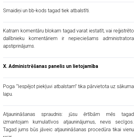
Smaidiņi un bb-kods tagad tiek atbalstīti.
Katram komentāru blokam tagad varat iestatīt, vai reģistrēto
dalībnieku komentāriem ir nepieciešams administratora
apstiprinājums.
X. Administrēšanas panelis un lietojamība
Poga “Iespējot piekļuvi atbalstam” tika pārvietota uz sākuma
lapu.
Atjaunināšanas spraudnis: jūsu ērtībām mēs tagad
izmantojam kumulatīvos atjauninājumus, nevis secīgos.
Tagad jums būs jāveic atjaunināšanas procedūra tikai vienu