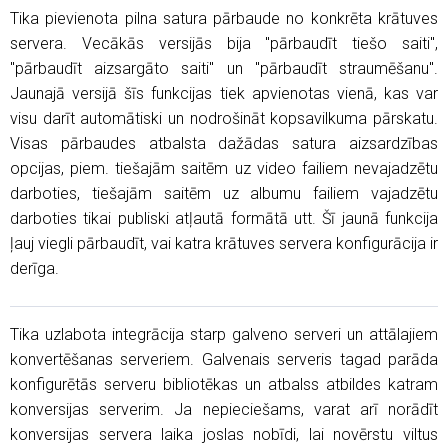
Tika pievienota pilna satura pārbaude no konkrēta krātuves
servera. Vecākās versijās bija "pārbaudīt tiešo saiti",
"pārbaudīt aizsargāto saiti" un "pārbaudīt straumēšanu".
Jaunajā versijā šīs funkcijas tiek apvienotas vienā, kas var
visu darīt automātiski un nodrošināt kopsavilkuma pārskatu.
Visas pārbaudes atbalsta dažādas satura aizsardzības
opcijas, piem. tiešajām saitēm uz video failiem nevajadzētu
darboties, tiešajām saitēm uz albumu failiem vajadzētu
darboties tikai publiski atļautā formātā utt. Šī jaunā funkcija
ļauj viegli pārbaudīt, vai katra krātuves servera konfigurācija ir
derīga.
Tika uzlabota integrācija starp galveno serveri un attālajiem
konvertēšanas serveriem. Galvenais serveris tagad parāda
konfigurētās serveru bibliotēkas un atbalss atbildes katram
konversijas serverim. Ja nepieciešams, varat arī norādīt
konversijas servera laika joslas nobīdi, lai novērstu viltus