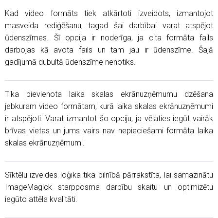
Kad video formāts tiek atkārtoti izveidots, izmantojot
masveida rediģēšanu, tagad šai darbībai varat atspējot
ūdenszīmes. Šī opcija ir noderīga, ja cita formāta fails
darbojas kā avota fails un tam jau ir ūdenszīme. Šajā
gadījumā dubultā ūdenszīme nenotiks.
Tika pievienota laika skalas ekrānuzņēmumu dzēšana
jebkuram video formātam, kurā laika skalas ekrānuzņēmumi
ir atspējoti. Varat izmantot šo opciju, ja vēlaties iegūt vairāk
brīvas vietas un jums vairs nav nepieciešami formāta laika
skalas ekrānuzņēmumi.
Sīktēlu izveides loģika tika pilnībā pārrakstīta, lai samazinātu
ImageMagick starpposma darbību skaitu un optimizētu
iegūto attēla kvalitāti.