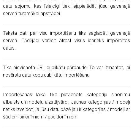
datu apjomu, kas īslaicīgi tiek lejupielādēti jūsu galvenajā
serverī turpmākai apstrādei.
Teksta dati par visu importēšanu tiks saglabāti galvenajā
serverī. Tādējādi varēsit atrast visus iepriekš importētos
datus.
Tika pievienota URL dublikātu pārbaude. To var izmantot, lai
novērstu datu kopu dublikātu importēšanu.
Importēšanas laikā tika pievienots kategoriju sinonīmu
atbalsts un modeļu aizstājvārdi. Jaunas kategorijas / modeļi
netiks izveidoti, ja jūsu datu bāzē jau ir kategorijas / modeļi ar
šādiem sinonīmiem / pseidonīmiem.