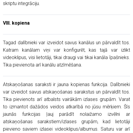
skriptu integrāciju.
VIII. kopiena
Tagad dalībnieki var izveidot savus kanālus un pārvaldīt tos.
Katram kanālam viņi var konfigurēt, kas tajā var izlikt
videoklipus, visi lietotāji, tikai draugi vai tikai kanāla īpašnieks.
Tika pievienota arī kanālu atzīmēšana.
Atskaņošanas saraksti ir jauna kopienas funkcija. Dalībnieki
var izveidot savus atskaņošanas sarakstus un pārvaldīt tos.
Tika pievienots arī atbalsts vairākām izlases grupām. Varat
to izmantot dažādos veidos atkarībā no jūsu mērķiem. Šīs
jaunās funkcijas ļauj parādīt nolaižamo izvēlni ar
atskaņošanas sarakstiem/izlases grupām, kad lietotāji
pievieno saviem izlasei videoklipus/albumus. Saturu var arī