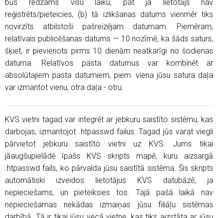
būs redzams visu laiku, pat ja lietotājs nav
reģistrēts/pieteicies, (b) tā izlikšanas datums vienmēr tiks
novirzīts atbilstoši pašreizējam datumam. Piemēram,
relatīvais publicēšanas datums — 10 nozīmē, ka šāds saturs,
šķiet, ir pievienots pirms 10 dienām neatkarīgi no šodienas
datuma. Relatīvos pasta datumus var kombinēt ar
absolūtajiem pasta datumiem, piem. viena jūsu satura daļa
var izmantot vienu, otra daļa - otru.
KVS vietni tagad var integrēt ar jebkuru saistīto sistēmu, kas
darbojas, izmantojot .htpasswd failus. Tagad jūs varat viegli
pārvietot jebkuru saistīto vietni uz KVS. Jums tikai
jāaugšupielādē īpašs KVS skripts mapē, kuru aizsargā
.htpasswd fails, ko pārvalda jūsu saistītā sistēma. Šis skripts
automātiski izveidos lietotājus KVS datubāzē, ja
nepieciešams, un pieteiksies tos. Tajā pašā laikā nav
nepieciešamas nekādas izmaiņas jūsu filiāļu sistēmas
darbībā. Tā ir tikai jūsu vecā vietne, kas tiks aizstāta ar jūsu