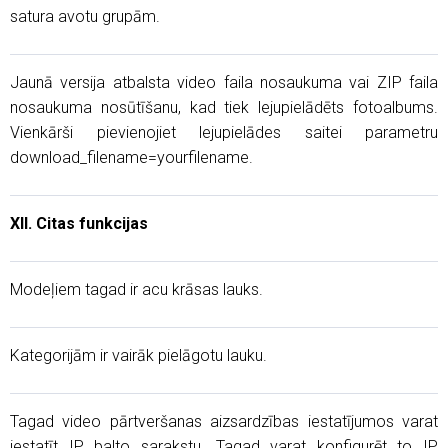
satura avotu grupām.
Jaunā versija atbalsta video faila nosaukuma vai ZIP faila
nosaukuma nosūtīšanu, kad tiek lejupielādēts fotoalbums.
Vienkārši pievienojiet lejupielādes saitei parametru
download_filename=yourfilename.
XII. Citas funkcijas
Modeļiem tagad ir acu krāsas lauks.
Kategorijām ir vairāk pielāgotu lauku.
Tagad video pārtveršanas aizsardzības iestatījumos varat
iestatīt IP balto sarakstu. Tagad varat konfigurēt to IP