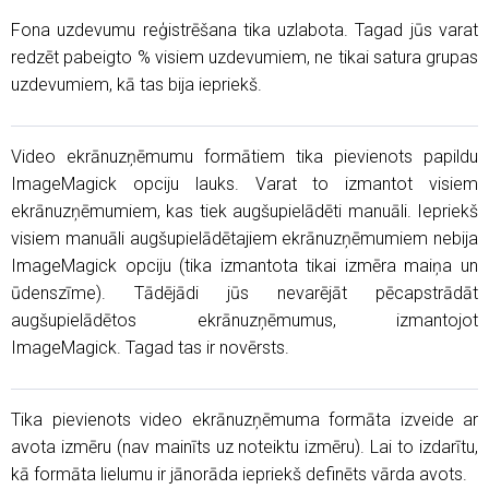
Fona uzdevumu reģistrēšana tika uzlabota. Tagad jūs varat
redzēt pabeigto % visiem uzdevumiem, ne tikai satura grupas
uzdevumiem, kā tas bija iepriekš.
Video ekrānuzņēmumu formātiem tika pievienots papildu
ImageMagick opciju lauks. Varat to izmantot visiem
ekrānuzņēmumiem, kas tiek augšupielādēti manuāli. Iepriekš
visiem manuāli augšupielādētajiem ekrānuzņēmumiem nebija
ImageMagick opciju (tika izmantota tikai izmēra maiņa un
ūdenszīme). Tādējādi jūs nevarējāt pēcapstrādāt
augšupielādētos ekrānuzņēmumus, izmantojot
ImageMagick. Tagad tas ir novērsts.
Tika pievienots video ekrānuzņēmuma formāta izveide ar
avota izmēru (nav mainīts uz noteiktu izmēru). Lai to izdarītu,
kā formāta lielumu ir jānorāda iepriekš definēts vārda avots.