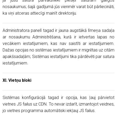
ja jūsu satura pārvaldnieki piešķir saturam galīgos
nosaukumus; šajā gadījumā jūs vienmēr varat būt pārliecināti,
ka viņi atceras attiecīgi mainīt direktoriju.
Administratora panelī tagad ir jauna augstākā līmeņa sadaļa
ar nosaukumu Administrēšana, kurā ir ietvertas lapas no
vecākiem iestatījumiem, kas nav saistīti ar iestatījumiem.
Dažas opcijas no sistēmas iestatījumiem ir migrētas uz citām
apakšsadaļām; Sistēmas iestatījumi tika pārdēvēti par satura
iestatījumiem.
XI. Vietņu bloki
Sistēmas konfigurācijā tagad ir opcija, kas ļauj pārvietot
vietnes JS failus uz CDN. To nevar izdarīt, izmantojot veidnes,
jo vietnes programma automātiski iekļauj JS failus.