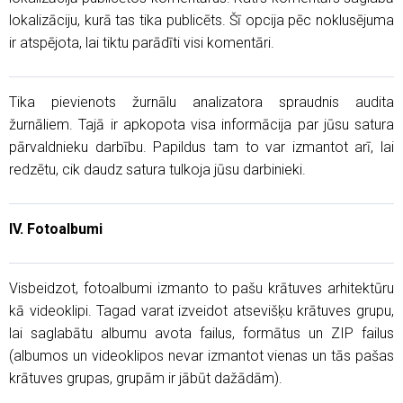
lokalizāciju, kurā tas tika publicēts. Šī opcija pēc noklusējuma
ir atspējota, lai tiktu parādīti visi komentāri.
Tika pievienots žurnālu analizatora spraudnis audita
žurnāliem. Tajā ir apkopota visa informācija par jūsu satura
pārvaldnieku darbību. Papildus tam to var izmantot arī, lai
redzētu, cik daudz satura tulkoja jūsu darbinieki.
IV. Fotoalbumi
Visbeidzot, fotoalbumi izmanto to pašu krātuves arhitektūru
kā videoklipi. Tagad varat izveidot atsevišķu krātuves grupu,
lai saglabātu albumu avota failus, formātus un ZIP failus
(albumos un videoklipos nevar izmantot vienas un tās pašas
krātuves grupas, grupām ir jābūt dažādām).