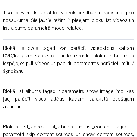
Tika pievienots saistīto videoklipu/albumu rādīšana pēc
nosaukuma. Šie jaunie režīmi ir pieejami bloku list_videos un
list_albums parametrā mode_related.
Blokā list_dvds tagad var parādīt videoklipus katram
DVD/kanālam sarakstā. Lai to izdarītu, bloku iestatījumos
iespējojiet pull_videos un papildu parametros norādiet limitu /
šķirošanu.
Blokā list_albums tagad ir parametrs show_image_info, kas
ļauj parādīt visus attēlus katram sarakstā esošajam
albumam.
Blokos list_videos, list_albums un list_content tagad ir
parametri skip_content_sources un show_content_sources,