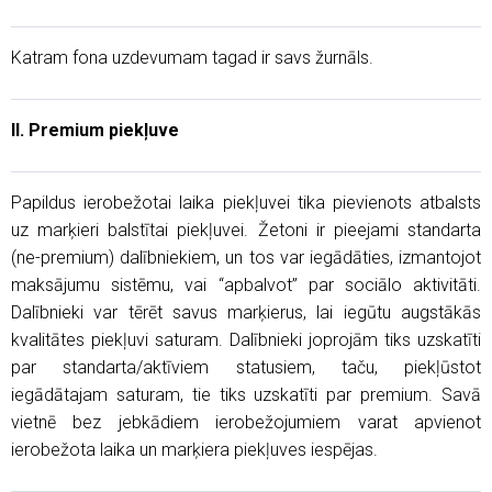
Katram fona uzdevumam tagad ir savs žurnāls.
II. Premium piekļuve
Papildus ierobežotai laika piekļuvei tika pievienots atbalsts
uz marķieri balstītai piekļuvei. Žetoni ir pieejami standarta
(ne-premium) dalībniekiem, un tos var iegādāties, izmantojot
maksājumu sistēmu, vai “apbalvot” par sociālo aktivitāti.
Dalībnieki var tērēt savus marķierus, lai iegūtu augstākās
kvalitātes piekļuvi saturam. Dalībnieki joprojām tiks uzskatīti
par standarta/aktīviem statusiem, taču, piekļūstot
iegādātajam saturam, tie tiks uzskatīti par premium. Savā
vietnē bez jebkādiem ierobežojumiem varat apvienot
ierobežota laika un marķiera piekļuves iespējas.