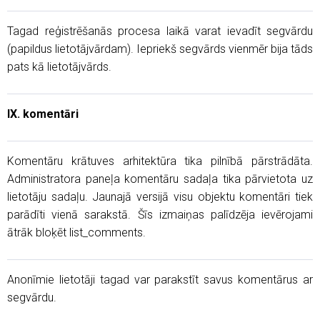
Tagad reģistrēšanās procesa laikā varat ievadīt segvārdu
(papildus lietotājvārdam). Iepriekš segvārds vienmēr bija tāds
pats kā lietotājvārds.
IX. komentāri
Komentāru krātuves arhitektūra tika pilnībā pārstrādāta.
Administratora paneļa komentāru sadaļa tika pārvietota uz
lietotāju sadaļu. Jaunajā versijā visu objektu komentāri tiek
parādīti vienā sarakstā. Šīs izmaiņas palīdzēja ievērojami
ātrāk bloķēt list_comments.
Anonīmie lietotāji tagad var parakstīt savus komentārus ar
segvārdu.