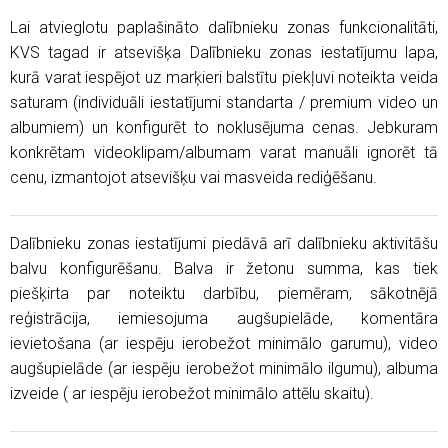
Lai atvieglotu paplašināto dalībnieku zonas funkcionalitāti,
KVS tagad ir atsevišķa Dalībnieku zonas iestatījumu lapa,
kurā varat iespējot uz marķieri balstītu piekļuvi noteikta veida
saturam (individuāli iestatījumi standarta / premium video un
albumiem) un konfigurēt to noklusējuma cenas. Jebkuram
konkrētam videoklipam/albumam varat manuāli ignorēt tā
cenu, izmantojot atsevišķu vai masveida rediģēšanu.
Dalībnieku zonas iestatījumi piedāvā arī dalībnieku aktivitāšu
balvu konfigurēšanu. Balva ir žetonu summa, kas tiek
piešķirta par noteiktu darbību, piemēram, sākotnējā
reģistrācija, iemiesojuma augšupielāde, komentāra
ievietošana (ar iespēju ierobežot minimālo garumu), video
augšupielāde (ar iespēju ierobežot minimālo ilgumu), albuma
izveide ( ar iespēju ierobežot minimālo attēlu skaitu).