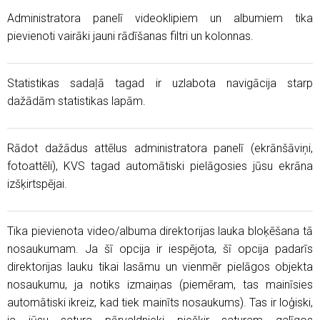
Administratora panelī videoklipiem un albumiem tika
pievienoti vairāki jauni rādīšanas filtri un kolonnas.
Statistikas sadaļā tagad ir uzlabota navigācija starp
dažādām statistikas lapām.
Rādot dažādus attēlus administratora panelī (ekrānšāviņi,
fotoattēli), KVS tagad automātiski pielāgosies jūsu ekrāna
izšķirtspējai.
Tika pievienota video/albuma direktorijas lauka bloķēšana tā
nosaukumam. Ja šī opcija ir iespējota, šī opcija padarīs
direktorijas lauku tikai lasāmu un vienmēr pielāgos objekta
nosaukumu, ja notiks izmaiņas (piemēram, tas mainīsies
automātiski ikreiz, kad tiek mainīts nosaukums). Tas ir loģiski,