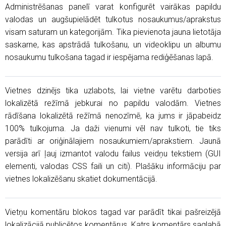
Administrēšanas panelī varat konfigurēt vairākas papildu
valodas un augšupielādēt tulkotus nosaukumus/aprakstus
visam saturam un kategorijām. Tika pievienota jauna lietotāja
saskarne, kas apstrādā tulkošanu, un videoklipu un albumu
nosaukumu tulkošana tagad ir iespējama rediģēšanas lapā.
Vietnes dzinējs tika uzlabots, lai vietne varētu darboties
lokalizētā režīmā jebkurai no papildu valodām. Vietnes
rādīšana lokalizētā režīmā nenozīmē, ka jums ir jāpabeidz
100% tulkojuma. Ja daži vienumi vēl nav tulkoti, tie tiks
parādīti ar oriģinālajiem nosaukumiem/aprakstiem. Jaunā
versija arī ļauj izmantot valodu failus veidņu tekstiem (GUI
elementi, valodas CSS faili un citi). Plašāku informāciju par
vietnes lokalizēšanu skatiet dokumentācijā.
Vietņu komentāru blokos tagad var parādīt tikai pašreizējā
lokalizācijā publicētos komentārus. Katrs komentārs saglabā