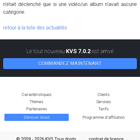
n'était déclenché que si une vidéo/un album n'avait aucune
catégorie.
retour à la liste des actualités
Le tout nouveau
KVS 7.0.2
est arrivé
COMMANDEZ MAINTENANT
Caractéristiques
Clients
Thèmes
Services
Partenaires
Tarifs
Démo en direct
Programme d'affiliation
© 2009 - 2026 KVS Tous droits
contrat de licence