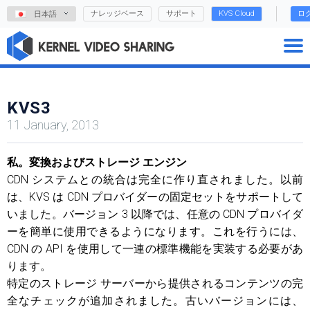
ナレッジベース
サポート
KVS Cloud
ロ
日本語
KVS3
11 January, 2013
私。変換およびストレージ エンジン
CDN システムとの統合は完全に作り直されました。以前
は、KVS は CDN プロバイダーの固定セットをサポートして
いました。バージョン 3 以降では、任意の CDN プロバイダ
ーを簡単に使用できるようになります。これを行うには、
CDN の API を使用して一連の標準機能を実装する必要があ
ります。
特定のストレージ サーバーから提供されるコンテンツの完
全なチェックが追加されました。古いバージョンには、