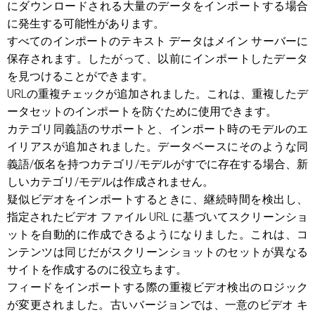
にダウンロードされる大量のデータをインポートする場合
に発生する可能性があります。
すべてのインポートのテキスト データはメイン サーバーに
保存されます。したがって、以前にインポートしたデータ
を見つけることができます。
URLの重複チェックが追加されました。これは、重複したデ
ータセットのインポートを防ぐために使用できます。
カテゴリ同義語のサポートと、インポート時のモデルのエ
イリアスが追加されました。データベースにそのような同
義語/仮名を持つカテゴリ/モデルがすでに存在する場合、新
しいカテゴリ/モデルは作成されません。
疑似ビデオをインポートするときに、継続時間を検出し、
指定されたビデオ ファイル URL に基づいてスクリーンショ
ットを自動的に作成できるようになりました。これは、コ
ンテンツは同じだがスクリーンショットのセットが異なる
サイトを作成するのに役立ちます。
フィードをインポートする際の重複ビデオ検出のロジック
が変更されました。古いバージョンでは、一意のビデオ キ