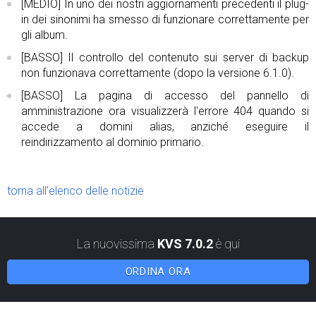
[MEDIO] In uno dei nostri aggiornamenti precedenti il ​​plug-
in dei sinonimi ha smesso di funzionare correttamente per
gli album.
[BASSO] Il controllo del contenuto sui server di backup
non funzionava correttamente (dopo la versione 6.1.0).
[BASSO] La pagina di accesso del pannello di
amministrazione ora visualizzerà l'errore 404 quando si
accede a domini alias, anziché eseguire il
reindirizzamento al dominio primario.
torna all'elenco delle notizie
La nuovissima
KVS 7.0.2
è qui
ORDINA ORA