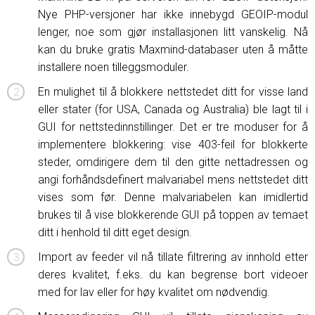
Nye PHP-versjoner har ikke innebygd GEOIP-modul
lenger, noe som gjør installasjonen litt vanskelig. Nå
kan du bruke gratis Maxmind-databaser uten å måtte
installere noen tilleggsmoduler.
En mulighet til å blokkere nettstedet ditt for visse land
eller stater (for USA, Canada og Australia) ble lagt til i
GUI for nettstedinnstillinger. Det er tre moduser for å
implementere blokkering: vise 403-feil for blokkerte
steder, omdirigere dem til den gitte nettadressen og
angi forhåndsdefinert malvariabel mens nettstedet ditt
vises som før. Denne malvariabelen kan imidlertid
brukes til å vise blokkerende GUI på toppen av temaet
ditt i henhold til ditt eget design.
Import av feeder vil nå tillate filtrering av innhold etter
deres kvalitet, f.eks. du kan begrense bort videoer
med for lav eller for høy kvalitet om nødvendig.