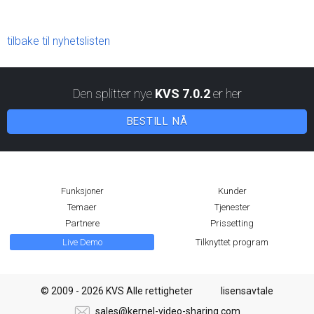
tilbake til nyhetslisten
Den splitter nye
KVS 7.0.2
er her
BESTILL NÅ
Funksjoner
Kunder
Temaer
Tjenester
Partnere
Prissetting
Live Demo
Tilknyttet program
© 2009 - 2026 KVS Alle rettigheter
lisensavtale
sales@kernel-video-sharing.com