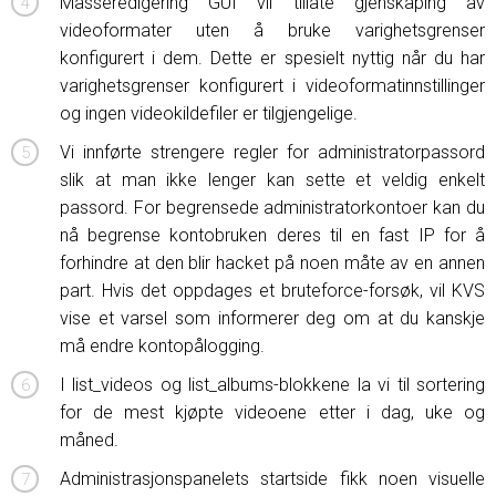
Masseredigering GUI vil tillate gjenskaping av
videoformater uten å bruke varighetsgrenser
konfigurert i dem. Dette er spesielt nyttig når du har
varighetsgrenser konfigurert i videoformatinnstillinger
og ingen videokildefiler er tilgjengelige.
Vi innførte strengere regler for administratorpassord
slik at man ikke lenger kan sette et veldig enkelt
passord. For begrensede administratorkontoer kan du
nå begrense kontobruken deres til en fast IP for å
forhindre at den blir hacket på noen måte av en annen
part. Hvis det oppdages et bruteforce-forsøk, vil KVS
vise et varsel som informerer deg om at du kanskje
må endre kontopålogging.
I list_videos og list_albums-blokkene la vi til sortering
for de mest kjøpte videoene etter i dag, uke og
måned.
Administrasjonspanelets startside fikk noen visuelle