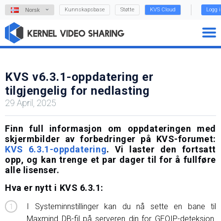
Kunnskapsbase
Støtte
KVS Cloud
Logg 
Norsk
KVS v6.3.1-oppdatering er
tilgjengelig for nedlasting
29 April, 2025
Finn full informasjon om oppdateringen med
skjermbilder av forbedringer på KVS-forumet:
KVS 6.3.1-oppdatering
. Vi laster den fortsatt
opp, og kan trenge et par dager til for å fullføre
alle lisenser.
Hva er nytt i KVS 6.3.1:
I Systeminnstillinger kan du nå sette en bane til
Maxmind DB-fil på serveren din for GEOIP-deteksjon.