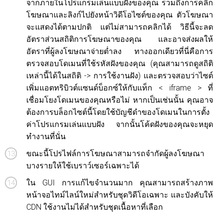
จากภายในโปรแกรมเล่นแบบฝังของคุณ รวมถึงการคลิก
โฆษณาและลิงก์ไปยังหน้าวิดีโอไซต์ของคุณ ตัวโฆษณา
จะแสดงได้ตามปกติ แต่ไม่สามารถคลิกได้ วิธีนี้จะลด
อัตราส่วนสถิติการโฆษณาของคุณ และอาจส่งผลให้
อัตราที่ผู้ลงโฆษณาจ่ายต่ำลง ทางออกเดียวที่นี่คือการ
ตรวจสอบโดเมนที่ใช้รหัสฝังของคุณ (คุณสามารถดูสถิติ
เหล่านี้ได้ในสถิติ -> การใช้งานฝัง) และตรวจสอบว่าไซต์
เพิ่มแอตทริบิวต์แซนด์บ็อกซ์ให้กับแท็ก < iframe > ที่
เชื่อมโยงโดเมนของคุณหรือไม่ หากเป็นเช่นนั้น คุณอาจ
ต้องการบล็อกไซต์นี้โดยใช้บัญชีดำของโดเมนในการตั้ง
ค่าโปรแกรมเล่นแบบฝัง จากนั้นโค้ดฝังของคุณจะหยุด
ทำงานที่นั่น
ขณะนี้โปรไฟล์การโฆษณาสามารถจำกัดผู้ลงโฆษณา
บางรายให้ใช้เบราว์เซอร์เฉพาะได้
ใน GUI การแก้ไขจำนวนมาก คุณสามารถสร้างภาพ
หน้าจอไทม์ไลน์ใหม่สำหรับชุดวิดีโอเฉพาะ และบังคับให้
CDN ใช้งานไม่ได้สำหรับชุดเนื้อหาที่เลือก