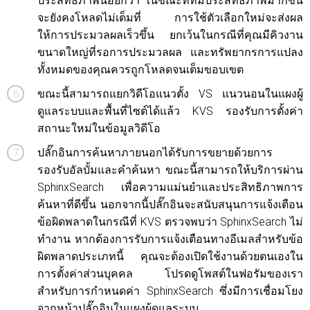
ประสิทธิภาพน้อยกว่า ในขณะที่ที่มีประสิทธิภาพมากขึ้น
จะยังคงโหลดไม่เต็มที่ การใช้ตัวเลือกใหม่จะส่งผล
ให้การประมวลผลเร็วขึ้น ยกเว้นในกรณีที่คุณมีคิวงาน
ขนาดใหญ่ที่รอการประมวลผล และทรัพยากรการแปลง
ทั้งหมดของคุณควรถูกโหลดจนเต็มขอบเขต
ขณะนี้สามารถแยกวิดีโอแนวตั้ง VS แนวนอนในแผงผู้
ดูแลระบบและพื้นที่ไซต์ได้แล้ว KVS รองรับการตั้งค่า
สถานะใหม่ในข้อมูลวิดีโอ
ปลั๊กอินการค้นหาภายนอกได้รับการขยายด้วยการ
รองรับอัลบั้มและคำค้นหา ขณะนี้สามารถให้บริการผ่าน
SphinxSearch เพื่อความแม่นยำและประสิทธิภาพการ
ค้นหาที่ดีขึ้น นอกจากนี้ปลั๊กอินจะสนับสนุนการแจ้งเตือน
ข้อผิดพลาดในกรณีที่ KVS ตรวจพบว่า SphinxSearch ไม่
ทำงาน หากต้องการรับการแจ้งเตือนทางอีเมลสำหรับข้อ
ผิดพลาดประเภทนี้ คุณจะต้องเปิดใช้งานด้วยตนเองใน
การตั้งค่าส่วนบุคคล โปรดดูโพสต์ในฟอรัมของเรา
สำหรับการกำหนดค่า SphinxSearch ซึ่งมีการเชื่อมโยง
จากหน้าปลั๊กอินในแผงผู้ดูแลระบบ