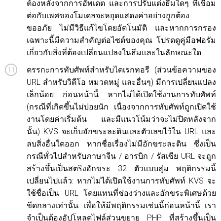
ต้องหลังจากการอัพเดต และการปรับแต่งธีมใดๆ ที่เชื่อม
ต่อกับเพศของโมเดลจะหยุดแสดงค่าอย่างถูกต้อง
ขออภัย ไม่มีวิธีแก้ไขโดยอัตโนมัติ และหากการกรอง
เฉพาะนี้มีความสำคัญต่อไซต์ของคุณ โปรดดูคู่มือฟอรัม
เกี่ยวกับสิ่งที่ต้องเปลี่ยนแปลงในธีมและในลักษณะใด
ตรรกะการทับศัพท์สำหรับไดเรกทอรี (ส่วนข้อความของ
URL สำหรับวิดีโอ หมวดหมู่ และอื่นๆ) มีการเปลี่ยนแปลง
เล็กน้อย ก่อนหน้านี้ หากไม่ได้เปิดใช้งานการทับศัพท์
(กรณีที่เกิดขึ้นไม่บ่อยนัก เนื่องจากการทับศัพท์ถูกเปิดใช้
งานโดยค่าเริ่มต้น และมีแนวโน้มว่าจะไม่ปิดหลังจาก
นั้น) KVS จะเก็บอักขระละตินและตัวเลขไว้ใน URL และ
ลบสิ่งอื่นใดออก หากชื่อเรื่องไม่มีอักขระละติน ซึ่งเป็น
กรณีทั่วไปสำหรับภาษาจีน / อารบิก / รัสเซีย URL จะถูก
สร้างขึ้นเป็นสตริงอักขระ 32 ตัวแบบสุ่ม พฤติกรรมนี้
เปลี่ยนไปแล้ว: หากไม่ได้เปิดใช้งานการทับศัพท์ KVS จะ
ใช้ชื่อเป็น URL โดยแทนที่ช่องว่างและอักขระพิเศษด้วย
ขีดกลางเท่านั้น เพื่อให้มีพฤติกรรมเช่นนี้ก่อนหน้านี้ เรา
จำเป็นต้องอัปโหลดไฟล์ส่วนขยาย PHP ที่สร้างขึ้นเป็น