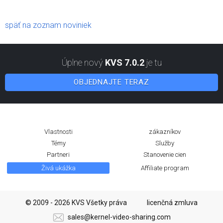
späť na zoznam noviniek
Úplne nový
KVS 7.0.2
je tu
OBJEDNAJTE TERAZ
Vlastnosti
zákazníkov
Témy
Služby
Partneri
Stanovenie cien
Živá ukážka
Affiliate program
© 2009 - 2026 KVS Všetky práva
licenčná zmluva
sales@kernel-video-sharing.com