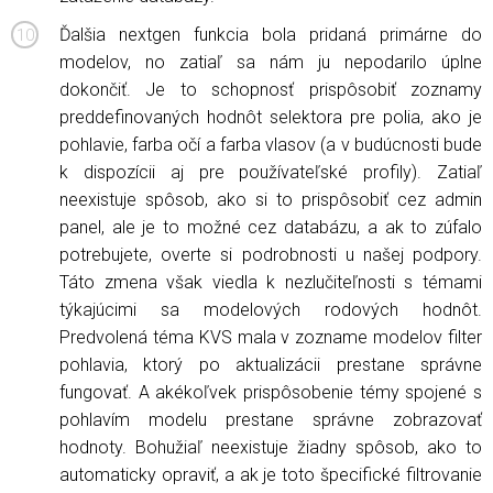
Ďalšia nextgen funkcia bola pridaná primárne do
modelov, no zatiaľ sa nám ju nepodarilo úplne
dokončiť. Je to schopnosť prispôsobiť zoznamy
preddefinovaných hodnôt selektora pre polia, ako je
pohlavie, farba očí a farba vlasov (a v budúcnosti bude
k dispozícii aj pre používateľské profily). Zatiaľ
neexistuje spôsob, ako si to prispôsobiť cez admin
panel, ale je to možné cez databázu, a ak to zúfalo
potrebujete, overte si podrobnosti u našej podpory.
Táto zmena však viedla k nezlučiteľnosti s témami
týkajúcimi sa modelových rodových hodnôt.
Predvolená téma KVS mala v zozname modelov filter
pohlavia, ktorý po aktualizácii prestane správne
fungovať. A akékoľvek prispôsobenie témy spojené s
pohlavím modelu prestane správne zobrazovať
hodnoty. Bohužiaľ neexistuje žiadny spôsob, ako to
automaticky opraviť, a ak je toto špecifické filtrovanie