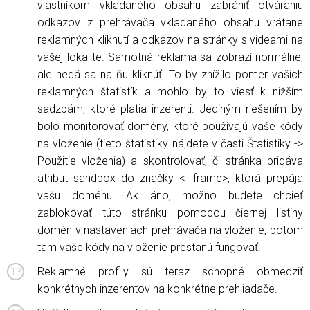
vlastníkom vkladaného obsahu zabrániť otváraniu
odkazov z prehrávača vkladaného obsahu vrátane
reklamných kliknutí a odkazov na stránky s videami na
vašej lokalite. Samotná reklama sa zobrazí normálne,
ale nedá sa na ňu kliknúť. To by znížilo pomer vašich
reklamných štatistík a mohlo by to viesť k nižším
sadzbám, ktoré platia inzerenti. Jediným riešením by
bolo monitorovať domény, ktoré používajú vaše kódy
na vloženie (tieto štatistiky nájdete v časti Štatistiky ->
Použitie vloženia) a skontrolovať, či stránka pridáva
atribút sandbox do značky < iframe>, ktorá prepája
vašu doménu. Ak áno, možno budete chcieť
zablokovať túto stránku pomocou čiernej listiny
domén v nastaveniach prehrávača na vloženie, potom
tam vaše kódy na vloženie prestanú fungovať.
Reklamné profily sú teraz schopné obmedziť
konkrétnych inzerentov na konkrétne prehliadače.