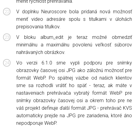
meniť rýchlosť prehrávania.
V doplnku Neuroscore bola pridaná nová možnosť
meniť video adresáre spolu s titulkami v úlohách
prepisovania titulkov.
V bloku album_edit je teraz možné obmedziť
minimálnu a maximálnu povolenú veľkosť súborov
nahrávaných obrázkov.
Vo verzii 6.1.0 sme vypli podporu pre snímky
obrazovky časovej osi JPG ako záložnú možnosť pre
formát WebP. Po spätnej väzbe od našich klientov
sme sa rozhodli vrátiť ho späť - teraz, ak máte v
nastaveniach prehrávača vybratý formát WebP pre
snímky obrazovky časovej osi a okrem toho pre ne
váš projekt definuje ďalší formát JPG - prehrávač KVS
automaticky prejde na JPG pre zariadenia, ktoré áno
nepodporuje WebP.