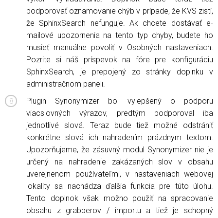
podporovať oznamovanie chýb v prípade, že KVS zistí,
že SphinxSearch nefunguje. Ak chcete dostávať e-
mailové upozornenia na tento typ chyby, budete ho
musieť manuálne povoliť v Osobných nastaveniach.
Pozrite si náš príspevok na fóre pre konfiguráciu
SphinxSearch, je prepojený zo stránky doplnku v
administračnom paneli.
Plugin Synonymizer bol vylepšený o podporu
viacslovných výrazov, predtým podporoval iba
jednotlivé slová. Teraz bude tiež možné odstrániť
konkrétne slová ich nahradením prázdnym textom.
Upozorňujeme, že zásuvný modul Synonymizer nie je
určený na nahradenie zakázaných slov v obsahu
uverejnenom používateľmi, v nastaveniach webovej
lokality sa nachádza ďalšia funkcia pre túto úlohu.
Tento doplnok však možno použiť na spracovanie
obsahu z grabberov / importu a tiež je schopný