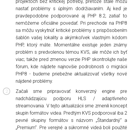
projektoch bez kritickej potreby, pretože stále môžu
nastať problémy s úplným dodržiavaním. Aj keď je
pravdepodobne podporované aj PHP 8.2, zatiaľ to
nemôžeme oficiálne povedať. Pri prechode na PHP8
sa môžu vyskytnúť kritické problémy s prispôsobením
šablón vašej lokality a akýmkoľvek vlastným kódom
PHP, ktorý máte. Momentálne existuje jeden známy
problém s predvolenou témou KVS, ale môže ich byť
viac; takže pred zmenou verzie PHP skontrolujte naše
fórum, kde nájdete najnovšie podrobnosti o migrácii
PHP8 - budeme priebežne aktualizovať všetky nové
nájdené problémy.
Začali sme pripravovať konverzný engine pre
nadchádzajúcu podporu HLS / adaptívneho
streamovania. V tejto aktualizácii sme zmenili koncept
skupín formátov videa. Predtým KVS podporoval iba 2
pevné skupiny formátov s názvom „Štandardný“ a
„Premium“. Pre verejné a súkromné ​​videá boli použité