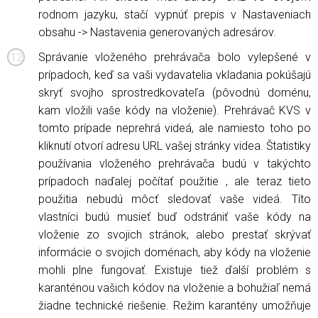
rodnom jazyku, stačí vypnúť prepis v Nastaveniach
obsahu -> Nastavenia generovaných adresárov.
Správanie vloženého prehrávača bolo vylepšené v
prípadoch, keď sa vaši vydavatelia vkladania pokúšajú
skryť svojho sprostredkovateľa (pôvodnú doménu,
kam vložili vaše kódy na vloženie). Prehrávač KVS v
tomto prípade neprehrá videá, ale namiesto toho po
kliknutí otvorí adresu URL vašej stránky videa. Štatistiky
používania vloženého prehrávača budú v takýchto
prípadoch naďalej počítať použitie
, ale teraz tieto
použitia nebudú môcť sledovať vaše videá. Títo
vlastníci budú musieť buď odstrániť vaše kódy na
vloženie zo svojich stránok, alebo prestať skrývať
informácie o svojich doménach, aby kódy na vloženie
mohli plne fungovať. Existuje tiež ďalší problém s
karanténou vašich kódov na vloženie a bohužiaľ nemá
žiadne technické riešenie. Režim karantény umožňuje