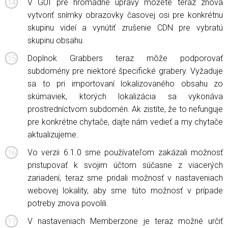
V GUI pre hromadné úpravy môžete teraz znova
vytvoriť snímky obrazovky časovej osi pre konkrétnu
skupinu videí a vynútiť zrušenie CDN pre vybratú
skupinu obsahu.
Doplnok Grabbers teraz môže podporovať
subdomény pre niektoré špecifické grabery. Vyžaduje
sa to pri importovaní lokalizovaného obsahu zo
skúmaviek, ktorých lokalizácia sa vykonáva
prostredníctvom subdomén. Ak zistíte, že to nefunguje
pre konkrétne chytače, dajte nám vedieť a my chytače
aktualizujeme.
Vo verzii 6.1.0 sme používateľom zakázali možnosť
pristupovať k svojim účtom súčasne z viacerých
zariadení, teraz sme pridali možnosť v nastaveniach
webovej lokality, aby sme túto možnosť v prípade
potreby znova povolili.
V nastaveniach Memberzone je teraz možné určiť