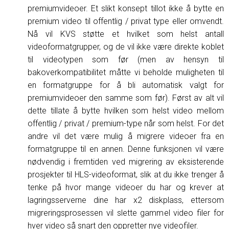
premiumvideoer. Et slikt konsept tillot ikke å bytte en
premium video til offentlig / privat type eller omvendt.
Nå vil KVS støtte et hvilket som helst antall
videoformatgrupper, og de vil ikke være direkte koblet
til videotypen som før (men av hensyn til
bakoverkompatibilitet måtte vi beholde muligheten til
en formatgruppe for å bli automatisk valgt for
premiumvideoer den samme som før). Først av alt vil
dette tillate å bytte hvilken som helst video mellom
offentlig / privat / premium-type når som helst. For det
andre vil det være mulig å migrere videoer fra en
formatgruppe til en annen. Denne funksjonen vil være
nødvendig i fremtiden ved migrering av eksisterende
prosjekter til HLS-videoformat, slik at du ikke trenger å
tenke på hvor mange videoer du har og krever at
lagringsserverne dine har x2 diskplass, ettersom
migreringsprosessen vil slette gammel video filer for
hver video så snart den oppretter nye videofiler.