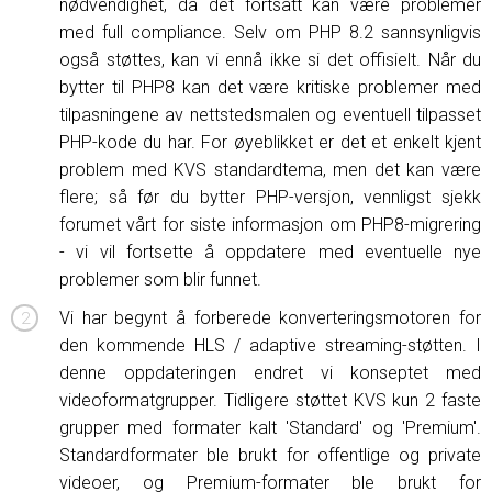
nødvendighet, da det fortsatt kan være problemer
med full compliance. Selv om PHP 8.2 sannsynligvis
også støttes, kan vi ennå ikke si det offisielt. Når du
bytter til PHP8 kan det være kritiske problemer med
tilpasningene av nettstedsmalen og eventuell tilpasset
PHP-kode du har. For øyeblikket er det et enkelt kjent
problem med KVS standardtema, men det kan være
flere; så før du bytter PHP-versjon, vennligst sjekk
forumet vårt for siste informasjon om PHP8-migrering
- vi vil fortsette å oppdatere med eventuelle nye
problemer som blir funnet.
Vi har begynt å forberede konverteringsmotoren for
den kommende HLS / adaptive streaming-støtten. I
denne oppdateringen endret vi konseptet med
videoformatgrupper. Tidligere støttet KVS kun 2 faste
grupper med formater kalt 'Standard' og 'Premium'.
Standardformater ble brukt for offentlige og private
videoer, og Premium-formater ble brukt for