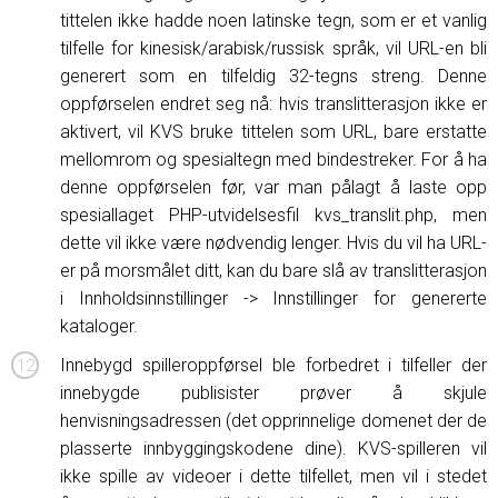
tittelen ikke hadde noen latinske tegn, som er et vanlig
tilfelle for kinesisk/arabisk/russisk språk, vil URL-en bli
generert som en tilfeldig 32-tegns streng. Denne
oppførselen endret seg nå: hvis translitterasjon ikke er
aktivert, vil KVS bruke tittelen som URL, bare erstatte
mellomrom og spesialtegn med bindestreker. For å ha
denne oppførselen før, var man pålagt å laste opp
spesiallaget PHP-utvidelsesfil kvs_translit.php, men
dette vil ikke være nødvendig lenger. Hvis du vil ha URL-
er på morsmålet ditt, kan du bare slå av translitterasjon
i Innholdsinnstillinger -> Innstillinger for genererte
kataloger.
Innebygd spilleroppførsel ble forbedret i tilfeller der
innebygde publisister prøver å skjule
henvisningsadressen (det opprinnelige domenet der de
plasserte innbyggingskodene dine). KVS-spilleren vil
ikke spille av videoer i dette tilfellet, men vil i stedet