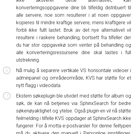
ikke aktiverer dette alternativet, kan
konverteringsoppgavene dine bli tilfeldig distribuert til
alle servere, noe som resulterer i at noen oppgaver
kopieres til mindre kraftige servere, mens kraftigere vil
forbli ikke fullt lastet. Bruk av det nye alternativet vil
resultere i raskere behandling, bortsett fra tilfeller der
du har stor oppgavekø som venter på behandling og
alle konverteringsressursene dine skal lastes i full
utstrekning.
Nå mulig å separere vertikale VS horisontale videoer i
adminpanel og områdeområde, KVS har støtte for et
nytt flagg i videodata.
Ekstern søkeplugin ble utvidet med støtte for album og
søk, de kan nå betjenes via SphinxSearch for bedre
søkenøyaktighet og ytelse. Også plugin-en vil nå støtte
feilmelding i tilfelle KVS oppdager at SphinxSearch ikke
fungerer. For å motta e-postvarsler for denne feiltypen
må du aktivere den manuelt i Personlige innstillinger.