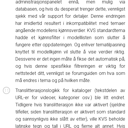
administrasjonspanelet ennå, men mulig via
databasen, og hvis du desperat trenger dette, vennligst
sjekk med vår support for detaljer. Denne endringen
har imidlertid resultert i inkompatibilitet med temaer
angående modellens kjønnsverdier. KVS standardtema
hadde et kjønnsfilter i modelllisten som slutter å
fungere etter oppdateringen. Og enhver tematilpasning
knyttet til modellkjønn vil slutte å vise verdier riktig.
Dessverre er det ingen måte å fikse det automatisk på,
og hvis denne spesifikke filtreringen er viktig for
nettstedet ditt, vennligst se forumguiden om hva som
må endres i tema og på hvilken måte.
Translitterasjonslogikk for kataloger (tekstdelen av
URL-er for videoer, kategorier osv.) ble litt endret.
Tidligere hvis translitterasjon ikke var aktivert (sjeldne
tilfeller, siden translitterasjon er aktivert som standard
og sannsynligvis ikke slått av etter), ville KVS beholde
latinske tegn og tall i URL og fjerne alt annet. Hvis