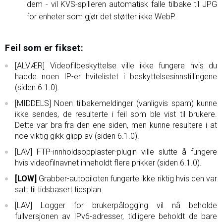
dem - vil KVS-spilleren automatisk falle tilbake til JPG
for enheter som gjør det støtter ikke WebP.
Feil som er fikset:
[ALVÆR] Videofilbeskyttelse ville ikke fungere hvis du
hadde noen IP-er hvitelistet i beskyttelsesinnstillingene
(siden 6.1.0).
[MIDDELS] Noen tilbakemeldinger (vanligvis spam) kunne
ikke sendes, de resulterte i feil som ble vist til brukere.
Dette var bra fra den ene siden, men kunne resultere i at
noe viktig gikk glipp av (siden 6.1.0).
[LAV] FTP-innholdsopplaster-plugin ville slutte å fungere
hvis videofilnavnet inneholdt flere prikker (siden 6.1.0).
[LOW]
Grabber-autopiloten fungerte ikke riktig hvis den var
satt til tidsbasert tidsplan.
[LAV] Logger for brukerpålogging vil nå beholde
fullversjonen av IPv6-adresser, tidligere beholdt de bare