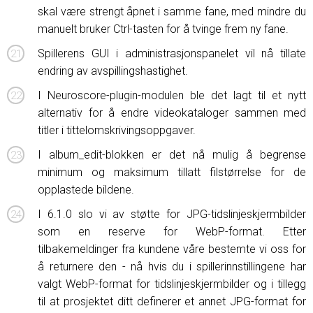
skal være strengt åpnet i samme fane, med mindre du
manuelt bruker Ctrl-tasten for å tvinge frem ny fane.
Spillerens GUI i administrasjonspanelet vil nå tillate
endring av avspillingshastighet.
I Neuroscore-plugin-modulen ble det lagt til et nytt
alternativ for å endre videokataloger sammen med
titler i tittelomskrivingsoppgaver.
I album_edit-blokken er det nå mulig å begrense
minimum og maksimum tillatt filstørrelse for de
opplastede bildene.
I 6.1.0 slo vi av støtte for JPG-tidslinjeskjermbilder
som en reserve for WebP-format. Etter
tilbakemeldinger fra kundene våre bestemte vi oss for
å returnere den - nå hvis du i spillerinnstillingene har
valgt WebP-format for tidslinjeskjermbilder og i tillegg
til at prosjektet ditt definerer et annet JPG-format for