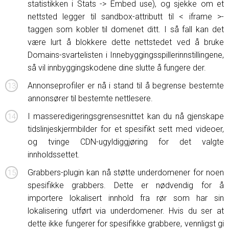
statistikken i Stats -> Embed use), og sjekke om et
nettsted legger til sandbox-attributt til < iframe >-
taggen som kobler til domenet ditt. I så fall kan det
være lurt å blokkere dette nettstedet ved å bruke
Domains-svartelisten i Innebyggingsspillerinnstillingene,
så vil innbyggingskodene dine slutte å fungere der.
Annonseprofiler er nå i stand til å begrense bestemte
annonsører til bestemte nettlesere.
I masseredigeringsgrensesnittet kan du nå gjenskape
tidslinjeskjermbilder for et spesifikt sett med videoer,
og tvinge CDN-ugyldiggjøring for det valgte
innholdssettet.
Grabbers-plugin kan nå støtte underdomener for noen
spesifikke grabbers. Dette er nødvendig for å
importere lokalisert innhold fra rør som har sin
lokalisering utført via underdomener. Hvis du ser at
dette ikke fungerer for spesifikke grabbere, vennligst gi