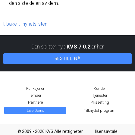
den siste delen av dem.
tilbake til nyhetslisten
Den splitter nye
KVS 7.0.2
er her
BESTILL NÅ
Funksjoner
Kunder
Temaer
Tjenester
Partnere
Prissetting
Live Demo
Tilknyttet program
© 2009 - 2026 KVS Alle rettigheter
lisensavtale