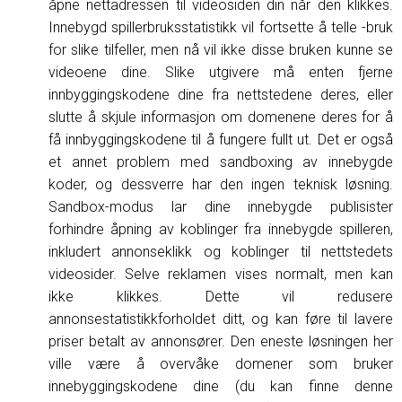
åpne nettadressen til videosiden din når den klikkes.
Innebygd spillerbruksstatistikk vil fortsette å telle
-bruk
for slike tilfeller, men nå vil ikke disse bruken kunne se
videoene dine. Slike utgivere må enten fjerne
innbyggingskodene dine fra nettstedene deres, eller
slutte å skjule informasjon om domenene deres for å
få innbyggingskodene til å fungere fullt ut. Det er også
et annet problem med sandboxing av innebygde
koder, og dessverre har den ingen teknisk løsning.
Sandbox-modus lar dine innebygde publisister
forhindre åpning av koblinger fra innebygde spilleren,
inkludert annonseklikk og koblinger til nettstedets
videosider. Selve reklamen vises normalt, men kan
ikke klikkes. Dette vil redusere
annonsestatistikkforholdet ditt, og kan føre til lavere
priser betalt av annonsører. Den eneste løsningen her
ville være å overvåke domener som bruker
innebyggingskodene dine (du kan finne denne