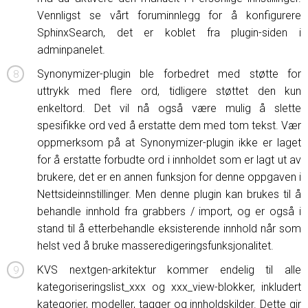
Vennligst se vårt foruminnlegg for å konfigurere
SphinxSearch, det er koblet fra plugin-siden i
adminpanelet.
Synonymizer-plugin ble forbedret med støtte for
uttrykk med flere ord, tidligere støttet den kun
enkeltord. Det vil nå også være mulig å slette
spesifikke ord ved å erstatte dem med tom tekst. Vær
oppmerksom på at Synonymizer-plugin ikke er laget
for å erstatte forbudte ord i innholdet som er lagt ut av
brukere, det er en annen funksjon for denne oppgaven i
Nettsideinnstillinger. Men denne plugin kan brukes til å
behandle innhold fra grabbers / import, og er også i
stand til å etterbehandle eksisterende innhold når som
helst ved å bruke masseredigeringsfunksjonalitet.
KVS nextgen-arkitektur kommer endelig til alle
kategoriseringslist_xxx og xxx_view-blokker, inkludert
kategorier, modeller, tagger og innholdskilder. Dette gir