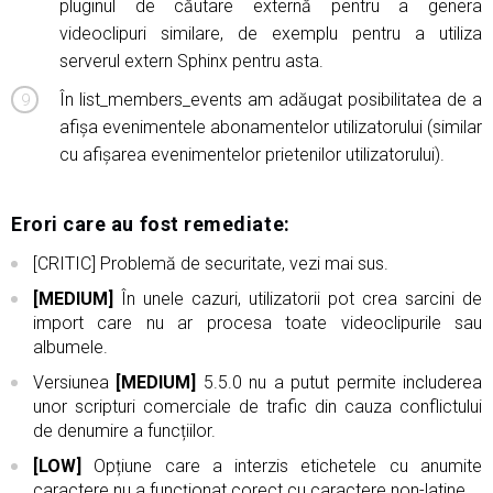
pluginul de căutare externă pentru a genera
videoclipuri similare, de exemplu pentru a utiliza
serverul extern Sphinx pentru asta.
În list_members_events am adăugat posibilitatea de a
afișa evenimentele abonamentelor utilizatorului (similar
cu afișarea evenimentelor prietenilor utilizatorului).
Erori care au fost remediate:
[CRITIC] Problemă de securitate, vezi mai sus.
[MEDIUM]
În unele cazuri, utilizatorii pot crea sarcini de
import care nu ar procesa toate videoclipurile sau
albumele.
Versiunea
[MEDIUM]
5.5.0 nu a putut permite includerea
unor scripturi comerciale de trafic din cauza conflictului
de denumire a funcțiilor.
[LOW]
Opțiune care a interzis etichetele cu anumite
caractere nu a funcționat corect cu caractere non-latine.