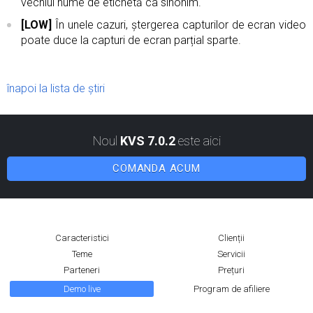
vechiul nume de etichetă ca sinonim.
[LOW]
În unele cazuri, ștergerea capturilor de ecran video
poate duce la capturi de ecran parțial sparte.
înapoi la lista de știri
Noul
KVS 7.0.2
este aici
COMANDA ACUM
Caracteristici
Clienții
Teme
Servicii
Parteneri
Prețuri
Demo live
Program de afiliere