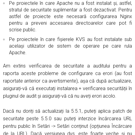
Pe proiectele în care Apache nu a fost instalat și, astfel,
stratul de securitate suplimentar a fost dezactivat. Pentru
astfel de proiecte este necesară configurarea Nginx
pentru a preveni accesarea directoarelor care pot fi
scrise public.
Pe proiectele în care fișierele KVS au fost instalate sub
același utilizator de sistem de operare pe care rula
Apache.
Am extins verificarea de securitate a auditului pentru a
raporta aceste probleme de configurare ca erori (au fost
raportate anterior ca avertismente), așa că după actualizare,
asigurați-vă că executați instalarea + verificarea securității în
pluginul de audit și asigurați-vă că nu aveți erori acolo.
Dacă nu doriți să actualizați la 5.5.1, puteți aplica patch de
securitate peste 5.5.0 sau puteți interzice încărcarea URL
pentru public în Setări -> Setări conținut (opțiunea Încărcare
de la URL). Dacă versiunea dvs. este foarte veche și nu