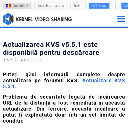
Baza de cunoștințe
Sprijin
KVS Cloud
Lo
Română
Actualizarea KVS v5.5.1 este
disponibilă pentru descărcare
18 February, 2022
Puteți găsi informații complete despre
actualizare pe forumul KVS:
Actualizare KVS
5.5.1
.
Problema de securitate legată de încărcarea
URL de la distanță a fost remediată în această
actualizare. Din fericire, această încălcare a
putut fi exploatată doar într-un set limitat de
condiții: