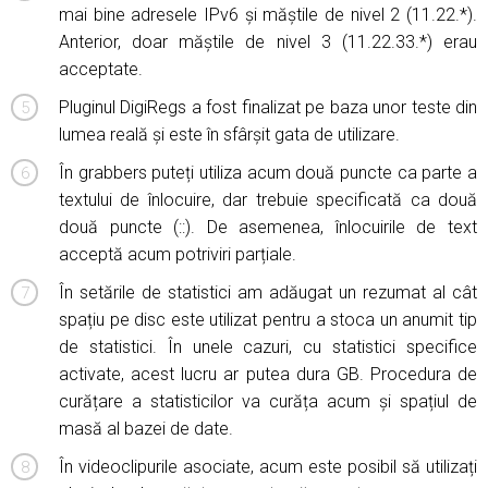
mai bine adresele IPv6 și măștile de nivel 2 (11.22.*).
Anterior, doar măștile de nivel 3 (11.22.33.*) erau
acceptate.
Pluginul DigiRegs a fost finalizat pe baza unor teste din
lumea reală și este în sfârșit gata de utilizare.
În grabbers puteți utiliza acum două puncte ca parte a
textului de înlocuire, dar trebuie specificată ca două
două puncte (::). De asemenea, înlocuirile de text
acceptă acum potriviri parțiale.
În setările de statistici am adăugat un rezumat al cât
spațiu pe disc este utilizat pentru a stoca un anumit tip
de statistici. În unele cazuri, cu statistici specifice
activate, acest lucru ar putea dura GB. Procedura de
curățare a statisticilor va curăța acum și spațiul de
masă al bazei de date.
În videoclipurile asociate, acum este posibil să utilizați