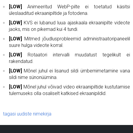
[LOW]
Animeeritud WebP-pilte ei toetatud käsitsi
üleslaaditud ekraanipiltide ja fotodena.
[LOW]
KVS ei lubanud luua ajaskaala ekraanipilte videote
jaoks, mis on pikemad kui 4 tundi.
[LOW]
Mitmed jõudlusprobleemid administraatoripaneelil
suure hulga videote korral.
[LOW]
Rotaatori intervalli muudatust tegelikult ei
rakendatud.
[LOW]
Mõnel juhul ei lisanud sildi ümbernimetamine vana
sildi nime sünonüümina.
[LOW]
Mõnel juhul võivad video ekraanipiltide kustutamise
tulemuseks olla osaliselt katkised ekraanipildid.
tagasi uudiste nimekirja