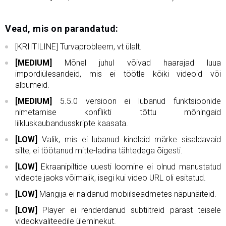
Vead, mis on parandatud:
[KRIITILINE] Turvaprobleem, vt ülalt.
[MEDIUM]
Mõnel juhul võivad haarajad luua
impordiülesandeid, mis ei töötle kõiki videoid või
albumeid.
[MEDIUM]
5.5.0 versioon ei lubanud funktsioonide
nimetamise konflikti tõttu mõningaid
liikluskaubandusskripte kaasata.
[LOW]
Valik, mis ei lubanud kindlaid märke sisaldavaid
silte, ei töötanud mitte-ladina tähtedega õigesti.
[LOW]
Ekraanipiltide uuesti loomine ei olnud manustatud
videote jaoks võimalik, isegi kui video URL oli esitatud.
[LOW]
Mängija ei näidanud mobiilseadmetes näpunäiteid.
[LOW]
Player ei renderdanud subtiitreid pärast teisele
videokvaliteedile üleminekut.