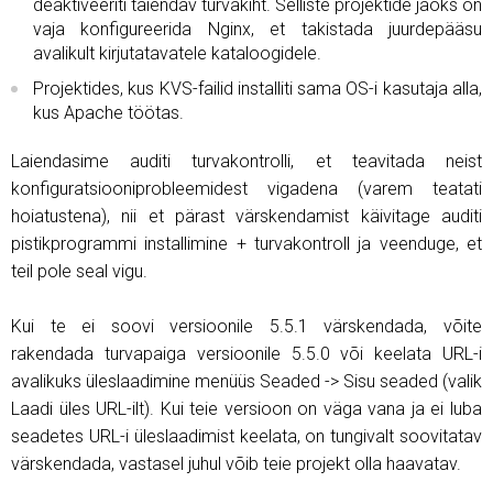
deaktiveeriti täiendav turvakiht. Selliste projektide jaoks on
vaja konfigureerida Nginx, et takistada juurdepääsu
avalikult kirjutatavatele kataloogidele.
Projektides, kus KVS-failid installiti sama OS-i kasutaja alla,
kus Apache töötas.
Laiendasime auditi turvakontrolli, et teavitada neist
konfiguratsiooniprobleemidest vigadena (varem teatati
hoiatustena), nii et pärast värskendamist käivitage auditi
pistikprogrammi installimine + turvakontroll ja veenduge, et
teil pole seal vigu.
Kui te ei soovi versioonile 5.5.1 värskendada, võite
rakendada turvapaiga versioonile 5.5.0 või keelata URL-i
avalikuks üleslaadimine menüüs Seaded -> Sisu seaded (valik
Laadi üles URL-ilt). Kui teie versioon on väga vana ja ei luba
seadetes URL-i üleslaadimist keelata, on tungivalt soovitatav
värskendada, vastasel juhul võib teie projekt olla haavatav.