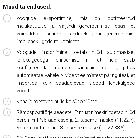
Muud täiendused:
voogude eksportimine, mis on optimeeritud
mälukasutuse ja väljundi genereerimise osas, et
võimaldada suurema andmekogumi genereerimist
ilma lehekülgede muutmiseta.
Voogude importimine toetab nüüd automaatset
lehekülgedega lehitsemist, nii et neid saab
konfigureerida andmete päringuid tegema, jättes
automaatse vahele N videot eelmistest päringutest, et
importida kõik saadaolevad videod lehekülgede
voost.
Kanalid toetavad nüüd ka sünonüüme.
Rämpspostitõrje seadete IP must nimekiri toetab nüüd
paremini IPv6 aadresse ja 2. taseme maske (11.22.*).
Varem toetati ainult 3. taseme maske (11.22.33.*).