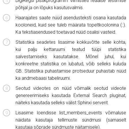
DigiRegsi pistikprogramm viimistleti reaalse testimise
põhjal ja on lõpuks kasutusvalmis.
Haarajates saate nüüd asendusteksti osana kasutada
kooloneid, kuid see tuleb määrata topeltkoolonina (::).
Ka tekstiasendused toetavad nüüd osalisi vasteid.
Statistika seadetes lisasime kokkuvõtte selle kohta,
kui palju kettaruumi teatud tüüpi statistika
salvestamiseks kasutatakse. Mõnel juhul, kui
konkreetne statistika on lubatud, võib selleks kuluda
GB. Statistika puhastamise protseduur puhastab nüüd
ka andmebaasi tabeliruumi.
Seotud videotes on nüüd võimalik seotud videote
genereerimiseks kasutada External Search pluginat,
näiteks kasutada selleks välist Sphinxi serverit.
Lisasime loendisse list_members_events võimaluse
näidata kasutaja tellimuste sündmusi (sarnaselt
kasutaja sõprade sündmuste näitamisele).