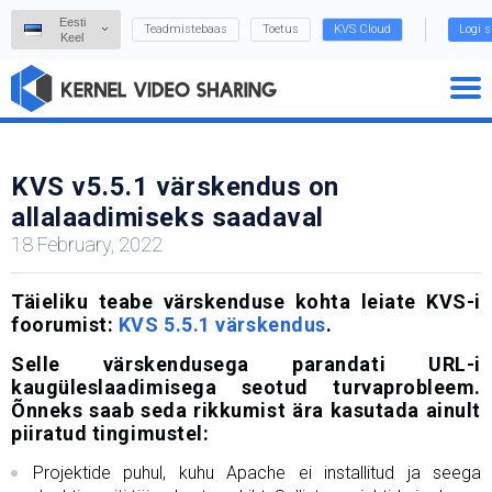
Eesti
Teadmistebaas
Toetus
KVS Cloud
Logi s
Keel
KVS v5.5.1 värskendus on
allalaadimiseks saadaval
18 February, 2022
Täieliku teabe värskenduse kohta leiate KVS-i
foorumist:
KVS 5.5.1 värskendus
.
Selle värskendusega parandati URL-i
kaugüleslaadimisega seotud turvaprobleem.
Õnneks saab seda rikkumist ära kasutada ainult
piiratud tingimustel:
Projektide puhul, kuhu Apache ei installitud ja seega