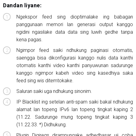
Dandan liyane:
Ngekspor feed sing dioptimalake ing babagan
panggunaan memori lan generasi output kanggo
ngidini ngasilake data data sing luwih gedhe tanpa
kena pagas.
Ngimpor feed saiki ndhukung paginasi otomatis,
saengga bisa dikonfigurasi kanggo nulis data kanthi
otomatis kanthi video kanthi panyuwunan sadurunge
kanggo ngimpor kabeh video sing kasedhiya saka
feed sing wis ditemtokake.
Saluran saiki uga ndhukung sinonim.
IP Blacklist ing setelan anti-spam saiki bakal ndhukung
alamat lan topeng IPv6 lan topeng tingkat kaping 2
(11.22. Sadurunge mung topeng tingkat kaping 3
(11.22.33. *) Didhukung.
Plugin Digiregs dirampungake adhedhasar uji coba