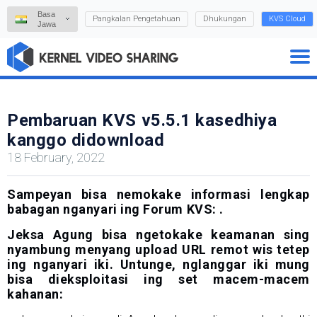
Basa
Pangkalan Pengetahuan
Dhukungan
KVS Cloud
Jawa
Pembaruan KVS v5.5.1 kasedhiya
kanggo didownload
18 February, 2022
Sampeyan bisa nemokake informasi lengkap
babagan nganyari ing Forum KVS:
.
Jeksa Agung bisa ngetokake keamanan sing
nyambung menyang upload URL remot wis tetep
ing nganyari iki. Untunge, nglanggar iki mung
bisa dieksploitasi ing set macem-macem
kahanan: