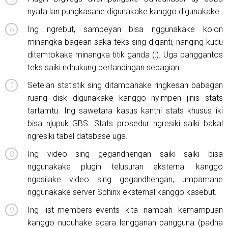
nyata lan pungkasane digunakake kanggo digunakake.
Ing ngrebut, sampeyan bisa nggunakake kolon
minangka bagean saka teks sing diganti, nanging kudu
ditemtokake minangka titik ganda (:). Uga panggantos
teks saiki ndhukung pertandingan sebagian.
Setelan statistik sing ditambahake ringkesan babagan
ruang disk digunakake kanggo nyimpen jinis stats
tartamtu. Ing sawetara kasus kanthi stats khusus iki
bisa njupuk GBS. Stats prosedur ngresiki saiki bakal
ngresiki tabel database uga.
Ing video sing gegandhengan saiki saiki bisa
nggunakake plugin telusuran eksternal kanggo
ngasilake video sing gegandhengan, umpamane
nggunakake server Sphinx eksternal kanggo kasebut.
Ing list_members_events kita nambah kemampuan
kanggo nuduhake acara lengganan pangguna (padha