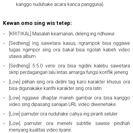
kanggo nuduhake acara kanca pangguna).
Kewan omo sing wis tetep:
[KRITIKAL] Masalah keamanan, deleng ing ndhuwur.
[Sedheng] Ing sawetara kasus, ngrampok bisa nggawe
tugas ngimpor sing ora bakal bisa ngolah kabeh video
utawa album.
[Sedheng] 5.5.0 versi ora bisa ngidini kalebu sawetara
skrip perdagangan lalu lintas amarga fungsi konflik jeneng.
[Low] pilihan sing ora diidini tag karo karakter khusus ora
bisa digunakake kanthi karakter sing ora latin.
[Low] nggawe dhaptar maneh gambar ora bisa kanggo
video sing dipasang sanajan URL video diwenehake.
[Low] pamuter ora nuduhake cahya ing piranti seluler.
[Low] pamuter ora menehi subtitle sawise pindhah
menyang kualitas video liyane.