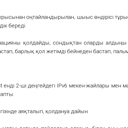
ұрғысынан оңтайландырылған, шығыс өндірісі тұр
ік береді.
инацияны қолдайды, сондықтан оларды алдыңғы 
астап, барлық қол жетімді бейнеден бастап, па
st енді 2-ші деңгейдегі IPv6 мекен-жайлары мен м
тапты.
егізінде аяқталып, қолдануға дайын.