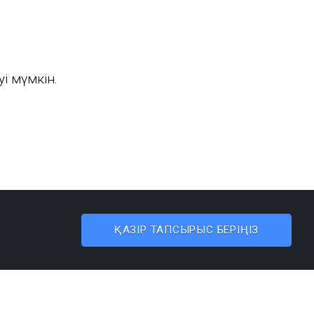
і мүмкін.
ҚАЗІР ТАПСЫРЫС БЕРІҢІЗ