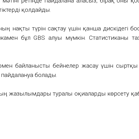
әтіні ретінде пайдалана аласыз, бірақ оны қос н
тіктерді қолдайды.
аның нақты түрін сақтау үшін қанша дискідегі
стикамен бұл GBS алуы мүмкін. Статистиканы т
мен байланысты бейнелер жасау үшін сыртқы і
пайдалануға болады.
ының жазылымдары туралы оқиғаларды көрсету қ