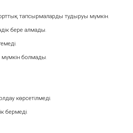
порттық тапсырмаларды тудыруы мүмкін.
ндік бере алмады.
емеді.
н мүмкін болмады.
лдау көрсетілмеді.
к бермеді.