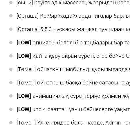
[сыни] қауіпсіздік мәселесі, жоғарыдан қар
[Орташа] Кейбір жағдайларда гигалар бар
[Орташа] 5.5.0 нұсқасы жанжал туындаған к
[LOW]
опциясы белгілі бір таңбалары бар т
[LOW]
қайта құру экран суреті, егер бейне 
[Төмен] ойнатқыш мобильді құрылғыларда Cu
[Төмен] ойнатқыш басқа бейне сапасына ау
[LOW]
анимациялық суреттеріне қолмен жүк
[LOW]
квс 4 сағаттан ұзын бейнелерге уақы
[Төмен] Үлкен видео болған кезде, Admin Pa