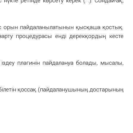
үкте ретінде көрсету керек (: :). Сондай-ақ,
 бос орын пайдаланылатынын қысқаша қостық.
азарту процедурасы енді дерекқордың кесте
здеу плагинін пайдалануға болады, мысалы,
абілетін қоссақ (пайдаланушының достарының