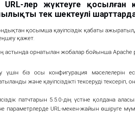
URL-лер жүктеуге қосылған қа
ылықты тек шектеулі шарттарда
ондықтан қосымша қауіпсіздік қабаты ажыратылд
теңшеу қажет.
астында орнатылған жобалар бойынша Apache ре
у үшін біз осы конфигурация мәселелерін ес
ылғанды ​​және қауіпсіздікті тексеруді тексеріп, о
псіздік патчтарын 5.5.0-дің үстіне қолдана алас
және параметрлерде URL-мекен-жайын өшіруге мүм