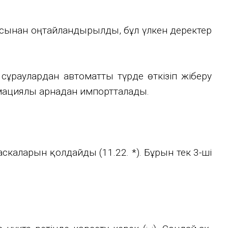
ғысынан оңтайландырылды, бұл үлкен деректер
сұраулардан автоматты түрде өткізіп жіберу
льмациялы арнадан импортталады.
аскаларын қолдайды (11.22. *). Бұрын тек 3-ші