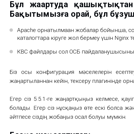
Бұл жаңартуда қашықтықтан 
Бақытымызға орай, бұл бұзуш
Apache орнатылмаған жобалар бойынша, с
каталогтарға кіруге жол бермеу үшін Nginx 
КВС файлдары сол ОСБ пайдаланушысының 
Біз осы конфигурация мәселелерін есепте
жаңартылғаннан кейін, тексеру плагинінде орнат
Егер сіз 5.5.1-ге жаңартқыңыз келмесе, қауі
болады. Егер сіз нұсқаңыз өте ескі болса 
әйтпесе сіздің жобаңыз осал болуы мүмкін.