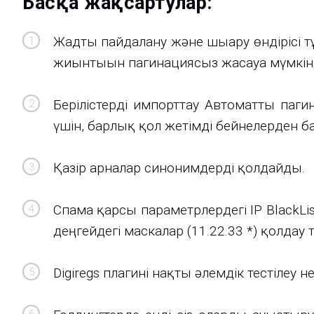
Басқа жақсартулар:
Жадты пайдалану және шығару өндірісі т
жиынтығын пагинациясыз жасауға мүмкінд
Берілістерді импорттау Автоматты паг
үшін, барлық қол жетімді бейнелерден б
Қазір арналар синонимдерді қолдайды.
Спамға қарсы параметрлердегі IP BlackLi
деңгейдегі маскалар (11.22.33 *) қолдау 
Digiregs плагині нақты әлемдік тестілеу н