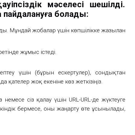
уіпсіздік мәселесі шешілді.
 пайдалануға болады:
ы. Мұндай жобалар үшін көпшілікке жазылған
тінде жұмыс істеді.
ептеу үшін (бұрын ескертулер), сондықтан
нда қателер жоқ екеніне көз жеткізіңіз.
ыз немесе сіз қалау үшін URL-URL-де жүктеуге
кіндік бермесе, оны жаңарту өте ұсынылады,