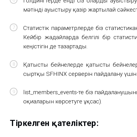
Голдингтерде енді сіз оларды ауыстыру м
мәтінді ауыстыру қазір жартылай сәйкес
Статистік параметрлерде біз статистик
Кейбір жағдайларда белгілі бір стати
кеңістігін де тазартады.
Қатысты бейнелерде қатысты бейнелер
сыртқы SFHINX серверін пайдалану үшін 
list_members_events-те біз пайдалануш
оқиғаларын көрсетуге ұқсас).
Тіркелген қателіктер: