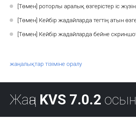
[Төмен] роторлы аралық өзгерістер іс жүз
[Төмен] Кейбір жағдайларда тегтің атын өзг
[Төмен] Кейбір жағдайларда бейне скриншо
жаңалықтар тізіміне оралу
Жаңа
KVS 7.0.2
осын