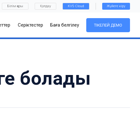
Білім қоры
Қолдау
KVS Cloud
Жүйеге кіру
ттер
Серіктестер
Баға белгілеу
ТІКЕЛЕЙ ДЕМО
уге болады