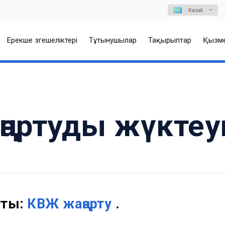
Kазаk
Ерекше өзгешеліктері
Тұтынушылар
Тақырыптар
Қызме
аңартуды жүкте
тты:
КВЖ жаңарту
.