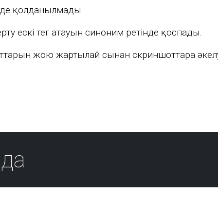
інде қолданылмады.
ерту ескі тег атауын синоним ретінде қоспады.
ттарын жою жартылай сынған скриншоттарға әкелу
да