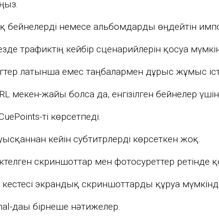
аңыз.
лық бейнелерді немесе альбомдарды өңдейтін им
езде трафиктің кейбір сценарийлерін қосуға мүмкі
егтер латынша емес таңбалармен дұрыс жұмыс іст
URL мекен-жайы болса да, енгізілген бейнелер үші
ePoints-ті көрсетпеді.
ысқаннан кейін субтитрлерді көрсеткен жоқ.
телген скриншоттар мен фотосуреттер ретінде қо
т кестесі экрандық скриншоттарды құруға мүмкінді
nal-дағы бірнеше нәтижелер.