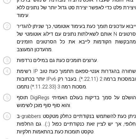
ויצירת פלט כדי לאפשר יצירת סט גדול יותר של נתונים ללא
עימוד.
ייבוא ​​עדכונים תומך כעת בעימוד אוטומטי, כך שניתן להגדיר
אותם לשאילתות נתונים עם דילוג אוטומטי של N סרטונים
מהבקשות הקודמות לייבא את כל הסרטונים הזמינים
מהעדכון המעוצב.
ערוצים תומכים כעת גם במילים נרדפות.
רשימת IP שחורה בהגדרות אנטי-ספאם תתמוך כעת טוב
יותר בכתובות IPv6 ובמסכות ברמה 2 (22.11.*). בעבר רק
מסכות רמה 3 (11.22.33.*) נתמכו.
תוסף DigiRegs הושלם על סמך בדיקות בעולם האמיתי
והוא סוף סוף מוכן לשימוש.
ב-grabbers ניתן כעת להשתמש בנקודתיים כחלק מטקסט
חלופי, אך יש לציין זאת כנקודתיים כפול (::). גם החלפות
טקסט תומכות כעת בהתאמות חלקיות.