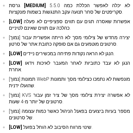
5.5.0 לא יכלה לאפשר הכללת כמה
[MEDIUM]
גרסת
סקריפטים של סחר תנועה עקב התנגשות בשמות פונקציות.
אפשרות שאסרה תגים עם תווים ספציפיים לא פעלה
[LOW]
כהלכה עם תווים שאינם לטיניים.
[נמוך] יצירה מחדש של צילומי מסך לא הייתה אפשרית עבור
סרטונים מוטמעים גם אם סופקה כתובת אתר של סרטון.
הנגן לא הראה נקודות פתיחה במכשירים ניידים.
[LOW]
הנגן לא עבד כתוביות לאחר המעבר לאיכות וידאו
[LOW]
אחרת.
[נמוך] תמונות WebP מונפשות לא נתמכו כצילומי מסך ותמונות
שהועלו ידנית.
[נמוך] KVS לא אפשרה יצירת צילומי מסך של ציר זמן עבור
סרטונים של יותר מ-4 שעות.
[נמוך] מספר בעיות ביצועים בפאנל הניהול כאשר כמות עצומה
של סרטונים.
שינוי מרווח הסיבוב לא הוחל בפועל.
[LOW]