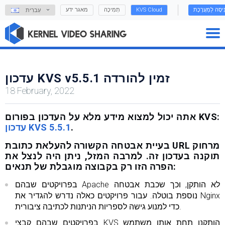
נִיסָה לַמַעֲרֶכֶת
KVS Cloud
תְמִיכָה
מאגר ידע
עִברִית
עדכון KVS v5.5.1 זמין להורדה
18 February, 2022
אתה יכול למצוא מידע מלא על העדכון בפורום KVS:
.
עדכון KVS 5.5.1
בעיית אבטחה הקשורה להעלאת כתובת URL מרחוק
תוקנה בעדכון זה. למרבה המזל, ניתן היה לנצל את
הפרה הזו רק בקבוצה מוגבלת של תנאים:
בפרויקטים שבהם Apache לא הותקן, וכך שכבת אבטחה
נוספת בוטלה. עבור פרויקטים כאלה נדרש להגדיר את Nginx
כדי למנוע גישה לספריות הניתנות לכתיבה ציבורית.
בפרויקטים שבהם קבצי KVS הותקנו תחת אותו משתמש