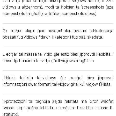
żżid vidjo (bħal kodiċijiet inkorporati, vidjows hotlink, tniżżel
vidjows u aħżenhom), modi ta' ħolqien ta 'screenshots (uża
screenshots ta' għalf jew toħloq screenshots stess).
Ġie miżjud plugin ġdid biex jinħolqu avatars tal-kategorija
bbażati fuq vidjows f'dawn il-kategoriji fuq bażi skedata.
L-editjar tal-massa tal-vidjo ġie estiż biex jipprovdi l-abbiltà li
tirrisettja bandiera tal-vidjo għall-vidjows magħżula.
Il-blokk tal-lista tal-vidjows ġie rranġat biex jipprovdi
informazzjoni dwar formati tal-vidjow għal kull vidjow fil-lista.
Il-protezzjoni ta 'tagħbija żejda relatata ma' Cron waqfet
twissik fuq il-paġna tal-bidu u tirreġistra biss lilha nnifisha fl-
istatistiċi.