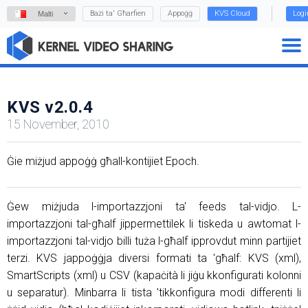
Bażi ta' Għarfien
Appoġġ
KVS Cloud
Logi
Malti
KVS v2.0.4
15 November, 2010
Ġie miżjud appoġġ għall-kontijiet Epoch.
Ġew miżjuda l-importazzjoni ta' feeds tal-vidjo. L-
importazzjoni tal-għalf jippermettilek li tiskeda u awtomat l-
importazzjoni tal-vidjo billi tuża l-għalf ipprovdut minn partijiet
terzi. KVS jappoġġja diversi formati ta 'għalf: KVS (xml),
SmartScripts (xml) u CSV (kapaċità li jiġu kkonfigurati kolonni
u separatur). Minbarra li tista 'tikkonfigura modi differenti li