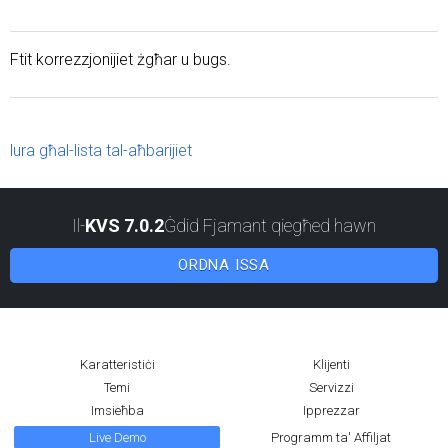
Ftit korrezzjonijiet żgħar u bugs.
lura għal-lista tal-aħbarijiet
Il-
KVS 7.0.2
Ġdid Fjamant qiegħed hawn
ORDNA ISSA
Karatteristiċi
Klijenti
Temi
Servizzi
Imsieħba
Ipprezzar
Live Demo
Programm ta' Affiljat