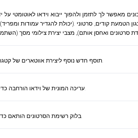
דכונים מאפשר לך לתזמן ולהפוך ייבוא ​​וידאו לאוטומטי על ידי שימ
תוסף חדש נוסף ליצירת אווטארים של קטגוריות על סמך סרטונים בקטגוריות אלו על בסיס מתוזמן.
עריכה המונית של וידאו הורחבה כדי לספק יכולת לאפס דגל וידאו עבור הסרטונים שנבחרו.
בלוק רשימת הסרטונים הותאם כדי לספק מידע על פורמטי וידאו עבור כל סרטון ברשימה.