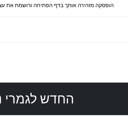
הגנת עומס יתר הקשורה ל-Cron הופסקה מזהירה אותך בדף הפתיחה ורושמת את עצמה רק בסטטיסטיקה.
החדש לגמרי נ