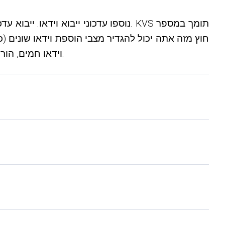
נוספו עדכוני ייבוא ​​וידאו. ייבוא ​​ע
וידאו חמים, הורדת סרטונים ואחסן אותם), מצבי יצירת צילומי מסך (השתמש בצילומי מסך של עדכונים או צור צילומי מסך משלך).