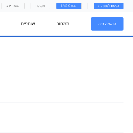
כְּנִיסָה לַמַעֲרֶכֶת
KVS Cloud
תְמִיכָה
מאגר ידע
תמחור
שותפים
הדגמה חיה