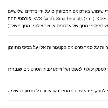
וש בעדכונים המסופקים על ידי צדדים שלישיים. KVS תומך במספר
פורמטי הזנה: KVS (xml), SmartScripts (xml) ו-CSV (יכולת להגדיר עמודות ומפריד). חוץ מזה אתה יכול להגדיר מצבי הוספת וידאו שונים (כגון הטמעת קודים, סרטוני