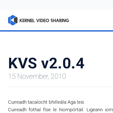
KVS v2.0.4
15 November, 2010
Cuireadh tacaíocht bhilleála Aga leis.
Cuireadh fothaí físe le hiompórtáil. Ligeann iom