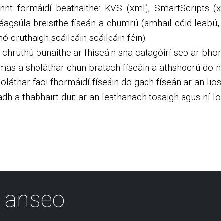
oinnt formáidí beathaithe: KVS (xml), SmartScripts 
agsúla breisithe físeán a chumrú (amhail cóid leabú, fís
ó cruthaigh scáileáin scáileáin féin).
 chruthú bunaithe ar fhíseáin sna catagóirí seo ar bhon
as a sholáthar chun bratach físeáin a athshocrú do na
láthar faoi fhormáidí físeáin do gach físeán ar an lios
h a thabhairt duit ar an leathanach tosaigh agus ní log
 anseo