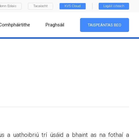
Bonn Eolais
Tacaíocht
KVS Cloud
Logáil isteach
Comhpháirtithe
Praghsáil
TAISPEÁNTAS BEO
us a uathoibriú trí úsáid a bhaint as na fothaí a