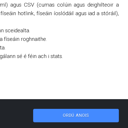
(xml) agus CSV (cumas colúin agus deighilteoir a
eáin hotlink, físeáin íoslódáil agus iad a stóráil),
n sceidealta.
 físeáin roghnaithe.
ta.
álann sé é féin ach i stats.
ORDÚ ANOIS