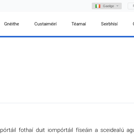
Gaeilge
Gnéithe
Custaiméirí
Téamaí
Seirbhísí
pórtáil fothaí duit iompórtáil físeáin a sceidealú ag