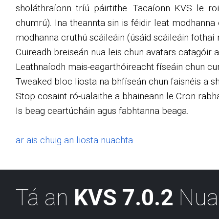
sholáthraíonn tríú páirtithe. Tacaíonn KVS le r
chumrú). Ina theannta sin is féidir leat modhanna é
modhanna cruthú scáileáin (úsáid scáileáin fothaí n
Cuireadh breiseán nua leis chun avatars catagóir a
Leathnaíodh mais-eagarthóireacht físeáin chun cum
Tweaked bloc liosta na bhfíseán chun faisnéis a sho
Stop cosaint ró-ualaithe a bhaineann le Cron rabhad
Is beag ceartúcháin agus fabhtanna beaga.
ar ais chuig an liosta nuachta
Tá an
KVS 7.0.2
Nua