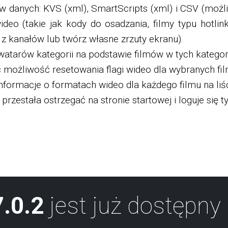
ów danych: KVS (xml), SmartScripts (xml) i CSV (możl
o (takie jak kody do osadzania, filmy typu hotlink
z kanałów lub twórz własne zrzuty ekranu).
atarów kategorii na podstawie filmów w tych kateg
możliwość resetowania flagi wideo dla wybranych fi
informacje o formatach wideo dla każdego filmu na liśc
estała ostrzegać na stronie startowej i loguje się ty
.0.2
jest już dostępny