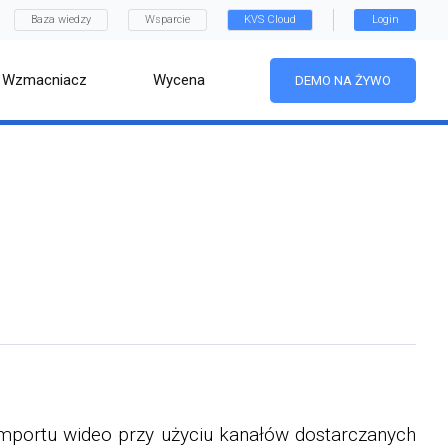
Baza wiedzy
Wsparcie
KVS Cloud
Login
Wzmacniacz
Wycena
DEMO NA ŻYWO
mportu wideo przy użyciu kanałów dostarczanych