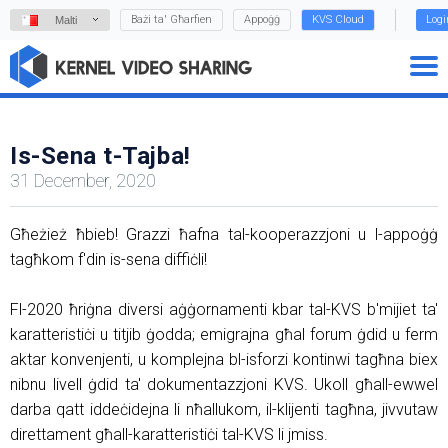
Bażi ta' Għarfien
Appoġġ
KVS Cloud
Logi
Malti
Is-Sena t-Tajba!
31 December, 2020
Għeżież ħbieb! Grazzi ħafna tal-kooperazzjoni u l-appoġġ
tagħkom f'din is-sena diffiċli!
Fl-2020 ħriġna diversi aġġornamenti kbar tal-KVS b'mijiet ta'
karatteristiċi u titjib ġodda; emigrajna għal forum ġdid u ferm
aktar konvenjenti, u komplejna bl-isforzi kontinwi tagħna biex
nibnu livell ġdid ta' dokumentazzjoni KVS. Ukoll għall-ewwel
darba qatt iddeċidejna li nħallukom, il-klijenti tagħna, jivvutaw
direttament għall-karatteristiċi tal-KVS li jmiss.