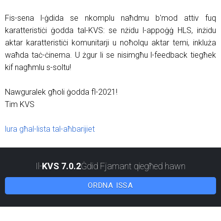
Fis-sena l-ġdida se nkomplu naħdmu b'mod attiv fuq
karatteristiċi ġodda tal-KVS: se nżidu l-appoġġ HLS, inżidu
aktar karatteristiċi komunitarji u noħolqu aktar temi, inkluża
waħda taċ-ċinema. U żgur li se nisimgħu l-feedback tiegħek
kif nagħmlu s-soltu!
Nawguralek għoli ġodda fl-2021!
Tim KVS
lura għal-lista tal-aħbarijiet
Il-
KVS 7.0.2
Ġdid Fjamant qiegħed hawn
ORDNA ISSA