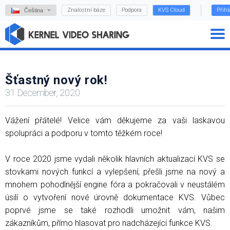
Znalostní báze
Podpora
KVS Cloud
Přihl
Čeština
Šťastný nový rok!
31 December, 2020
Vážení přátelé! Velice vám děkujeme za vaši laskavou
spolupráci a podporu v tomto těžkém roce!
V roce 2020 jsme vydali několik hlavních aktualizací KVS se
stovkami nových funkcí a vylepšení; přešli jsme na nový a
mnohem pohodlnější engine fóra a pokračovali v neustálém
úsilí o vytvoření nové úrovně dokumentace KVS. Vůbec
poprvé jsme se také rozhodli umožnit vám, našim
zákazníkům, přímo hlasovat pro nadcházející funkce KVS.