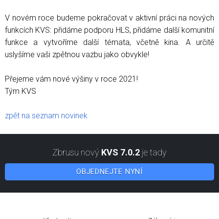
V novém roce budeme pokračovat v aktivní práci na nových
funkcích KVS: přidáme podporu HLS, přidáme další komunitní
funkce a vytvoříme další témata, včetně kina. A určitě
uslyšíme vaši zpětnou vazbu jako obvykle!
Přejeme vám nové výšiny v roce 2021!
Tým KVS
zpět na seznam novinek
Zbrusu nový
KVS 7.0.2
je tady
OBJEDNEJTE NYNÍ