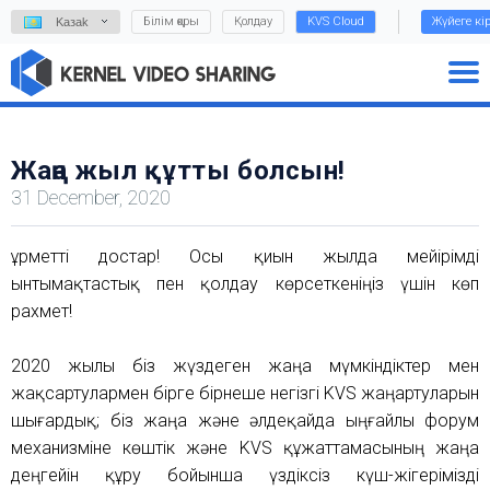
Білім қоры
Қолдау
KVS Cloud
Жүйеге кі
Kазаk
Жаңа жыл құтты болсын!
31 December, 2020
Құрметті достар! Осы қиын жылда мейірімді
ынтымақтастық пен қолдау көрсеткеніңіз үшін көп
рахмет!
2020 жылы біз жүздеген жаңа мүмкіндіктер мен
жақсартулармен бірге бірнеше негізгі KVS жаңартуларын
шығардық; біз жаңа және әлдеқайда ыңғайлы форум
механизміне көштік және KVS құжаттамасының жаңа
деңгейін құру бойынша үздіксіз күш-жігерімізді