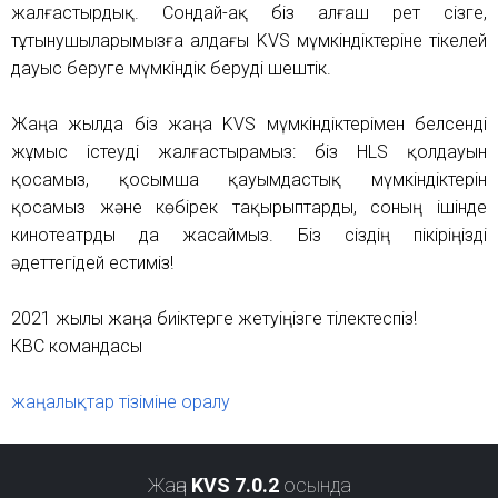
жалғастырдық. Сондай-ақ біз алғаш рет сізге,
тұтынушыларымызға алдағы KVS мүмкіндіктеріне тікелей
дауыс беруге мүмкіндік беруді шештік.
Жаңа жылда біз жаңа KVS мүмкіндіктерімен белсенді
жұмыс істеуді жалғастырамыз: біз HLS қолдауын
қосамыз, қосымша қауымдастық мүмкіндіктерін
қосамыз және көбірек тақырыптарды, соның ішінде
кинотеатрды да жасаймыз. Біз сіздің пікіріңізді
әдеттегідей естиміз!
2021 жылы жаңа биіктерге жетуіңізге тілектеспіз!
КВС командасы
жаңалықтар тізіміне оралу
Жаңа
KVS 7.0.2
осында