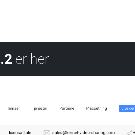
.2
er her
Temaer
Tjenester
Partnere
Prissætning
Live de
licensaftale
sales@kernel-video-sharing.com