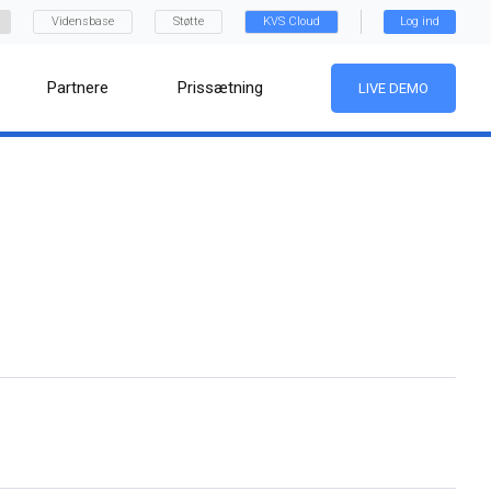
Vidensbase
Støtte
KVS Cloud
Log ind
Partnere
Prissætning
LIVE DEMO