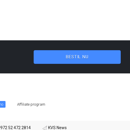
BESTIL NU
mo
Affiliate program
+972 52 472 2814
KVS News