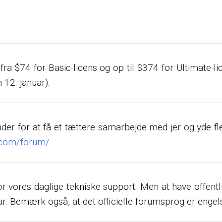
fra $74 for Basic-licens og op til $374 for Ultimate-
 12. januar).
er for at få et tættere samarbejde med jer og yde flere
g.com/forum/
or vores daglige tekniske support. Men at have offent
ar. Bemærk også, at det officielle forumsprog er engel