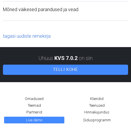
Mõned väikesed parandused ja vead.
tagasi uudiste nimekirja
Uhiuus
KVS 7.0.2
on siin
TELLI KOHE
Omadused
Kliendid
Teemad
Teenused
Partnerid
Hinnakujundus
Live demo
Sidusprogramm