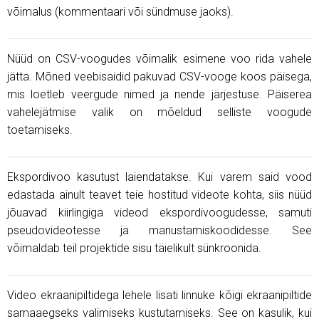
võimalus (kommentaari või sündmuse jaoks).
Nüüd on CSV-voogudes võimalik esimene voo rida vahele
jätta. Mõned veebisaidid pakuvad CSV-vooge koos päisega,
mis loetleb veergude nimed ja nende järjestuse. Päiserea
vahelejätmise valik on mõeldud selliste voogude
toetamiseks.
Ekspordivoo kasutust laiendatakse. Kui varem said vood
edastada ainult teavet teie hostitud videote kohta, siis nüüd
jõuavad kiirlingiga videod ekspordivoogudesse, samuti
pseudovideotesse ja manustamiskoodidesse. See
võimaldab teil projektide sisu täielikult sünkroonida.
Video ekraanipiltidega lehele lisati linnuke kõigi ekraanipiltide
samaaegseks valimiseks kustutamiseks. See on kasulik, kui