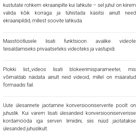
kustutate rohkem ekraanipilte kui lahkute – sel juhul on kiirem
valida kõik korraga ja tühistada käsitsi ainult need
ekraanipildid, millest soovite lahkuda.
Masstöötlusele lisati funktsioon avalike videote
teisaldamiseks privaatseteks videoteks ja vastupidi.
Plokki list_videos lisati blokeerimisparameeter, mis
võimaldab näidata ainult neid videoid, millel on määratud
formaadis fail.
Uute ülesannete jaotamine konversiooniserverite poolt on
juhuslik. Kui varem lisati ülesandeid konversiooniserverisse
kordamööda iga serveri limiidini, siis nüüd jaotatakse
ülesanded juhuslikult.