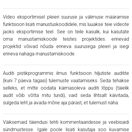
Video eksportimisel pleieri suuruse ja välimuse määramise
funktsioon lisati manustuskoodidele, mis luuakse teie videote
jaoks eksportimise teel. See on teile kasulik, kui kasutate
oma manustamiskoode teistes projektides: erinevad
projektid võivad nõuda erineva suurusega pleieri ja isegi
erineva nahaga manustamiskoode.
Auditi pistikprogrammis ilmus funktsioon hiljutiste auditite
(kuni 7 päeva tagasi) tulemuste vaatamiseks. Seda tehakse
selleks, et mitte oodata käimasoleva auditi lõppu (täielik
audit võib võtta mitu tundi), vaid seda lihtsalt käivitada,
sulgeda leht ja avada mõne aja pärast, et tulemust näha.
Väiksemaid täiendusi tehti kommentaaridesse ja veebisaidi
sündmustesse. Igale poole lisati kasutaja soo kuvamise