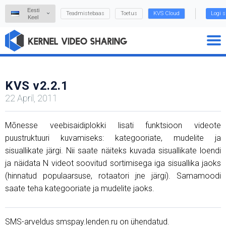
Eesti
Teadmistebaas
Toetus
KVS Cloud
Logi s
Keel
KVS v2.2.1
22 April, 2011
Mõnesse veebisaidiplokki lisati funktsioon videote
puustruktuuri kuvamiseks: kategooriate, mudelite ja
sisuallikate järgi. Nii saate näiteks kuvada sisuallikate loendi
ja näidata N videot soovitud sortimisega iga sisuallika jaoks
(hinnatud populaarsuse, rotaatori jne järgi). Samamoodi
saate teha kategooriate ja mudelite jaoks.
SMS-arveldus smspay.lenden.ru on ühendatud.