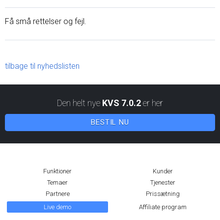
Få små rettelser og fejl.
tilbage til nyhedslisten
Den helt nye
KVS 7.0.2
er her
BESTIL NU
Funktioner
Kunder
Temaer
Tjenester
Partnere
Prissætning
Live demo
Affiliate program