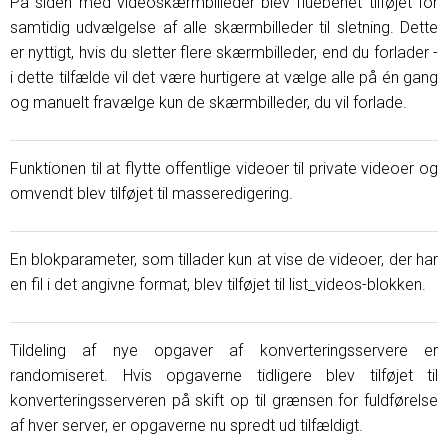
På siden med videoskærmbilleder blev fluebenet tilføjet for
samtidig udvælgelse af alle skærmbilleder til sletning. Dette
er nyttigt, hvis du sletter flere skærmbilleder, end du forlader -
i dette tilfælde vil det være hurtigere at vælge alle på én gang
og manuelt fravælge kun de skærmbilleder, du vil forlade.
Funktionen til at flytte offentlige videoer til private videoer og
omvendt blev tilføjet til masseredigering.
En blokparameter, som tillader kun at vise de videoer, der har
en fil i det angivne format, blev tilføjet til list_videos-blokken.
Tildeling af nye opgaver af konverteringsservere er
randomiseret. Hvis opgaverne tidligere blev tilføjet til
konverteringsserveren på skift op til grænsen for fuldførelse
af hver server, er opgaverne nu spredt ud tilfældigt.