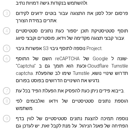
ולהשתמש בנקודות גישה דמויות נתיב.
פרסום יוכל לסנן את התצוגה עבור בוטים ידועים לקידום
אתרים במידת הצורך.
תוסף סטטיסטיקת תוכן יספור כעת נתונים סטטיסטיים
עבור קבצי תצוגה מקדימה של וידאו, פוסטרים וקבצי סיווג.
אפשרות גיבוי S3 נוספה לתוסף גיבוי Project.
השם של התוסף reCAPTCHA של Google שונה ל-
"Captcha" וכעת הוא תומך גם ב-Cloudflare Turnstile
captcha. שימו לב שהפעלת Turnstile תדרוש שינויי נושא,
נדגיש את השינויים הדרושים בפוסט בפורום.
בייבוא ​​פידים ניתן כעת להפסיק את הפעלת הפיד בכל עת.
הוספת נתונים סטטיסטיים של וידאו ואלבומים לפי
משתמש.
נוספה תמיכה להצגת נתונים סטטיסטיים של לווין בדף
הפתיחה של פאנל הניהול. על מנת לקבל זאת, יש לעדכן גם