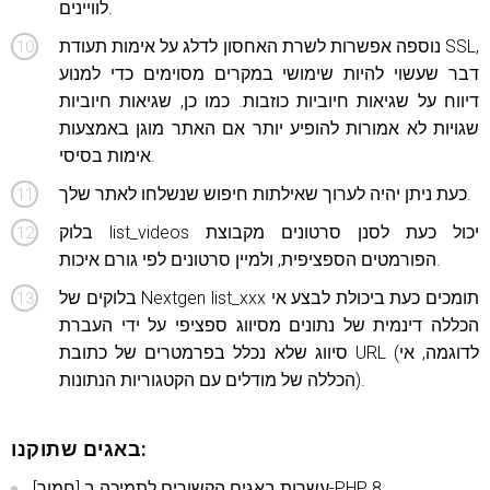
לוויינים.
נוספה אפשרות לשרת האחסון לדלג על אימות תעודת SSL,
דבר שעשוי להיות שימושי במקרים מסוימים כדי למנוע
דיווח על שגיאות חיוביות כוזבות. כמו כן, שגיאות חיוביות
שגויות לא אמורות להופיע יותר אם האתר מוגן באמצעות
אימות בסיסי.
כעת ניתן יהיה לערוך שאילתות חיפוש שנשלחו לאתר שלך.
בלוק list_videos יכול כעת לסנן סרטונים מקבוצת
הפורמטים הספציפית, ולמיין סרטונים לפי גורם איכות.
בלוקים של Nextgen list_xxx תומכים כעת ביכולת לבצע אי
הכללה דינמית של נתונים מסיווג ספציפי על ידי העברת
סיווג שלא נכלל בפרמטרים של כתובת URL (לדוגמה, אי
הכללה של מודלים עם הקטגוריות הנתונות).
באגים שתוקנו:
[חמור] עשרות באגים הקשורים לתמיכה ב-PHP 8.