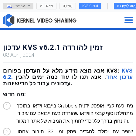
נִיסָה לַמַעֲרֶכֶת
KVS Cloud
תְמִיכָה
מאגר ידע
עִברִית
עדכון KVS v6.2.1 זמין להורדה
08 April, 2024
KVS
אנא מצא מידע מלא על העדכון בפורום KVS:
6.2. עדכון אחד
. אנא תנו לו עוד כמה ימים להכין
עדכונים עבור כל הרישיונות.
מה חדש:
בייבוא ​​וידאו ובתוסף Grabbers ניתן כעת לציין אופסט ידנית
מתחילת וסוף קבצי הווידאו שהורדת בעת ייבואם עם עיבוד.
זה נחוץ בדרך כלל כדי לחתוך את המבוא של אתר המקור.
חיבור אחסון S3 שופר עם יכולת להגדיר פסק זמן