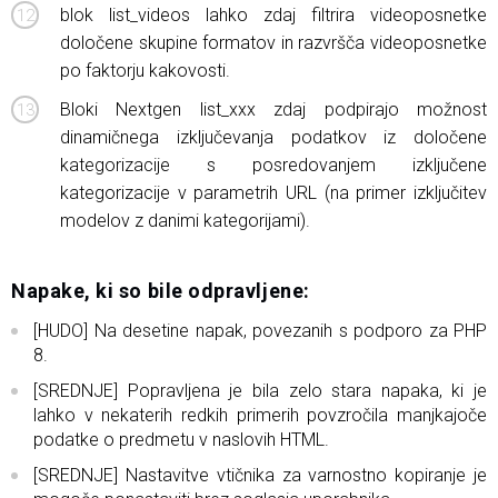
blok list_videos lahko zdaj filtrira videoposnetke
določene skupine formatov in razvršča videoposnetke
po faktorju kakovosti.
Bloki Nextgen list_xxx zdaj podpirajo možnost
dinamičnega izključevanja podatkov iz določene
kategorizacije s posredovanjem izključene
kategorizacije v parametrih URL (na primer izključitev
modelov z danimi kategorijami).
Napake, ki so bile odpravljene:
[HUDO] Na desetine napak, povezanih s podporo za PHP
8.
[SREDNJE] Popravljena je bila zelo stara napaka, ki je
lahko v nekaterih redkih primerih povzročila manjkajoče
podatke o predmetu v naslovih HTML.
[SREDNJE] Nastavitve vtičnika za varnostno kopiranje je