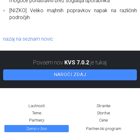
mogoče ponastaviti brez soglasja uporabnika.
[NIZKO] Veliko majhnih popravkov napak na različnih
področjih.
nazaj na seznam novic
Povsem nov
KVS 7.0.2
je tukaj
NAROČI ZDAJ
Lastnosti
Stranke
Teme
Storitve
Partnerji
Cene
Demo v živo
Partnerski program