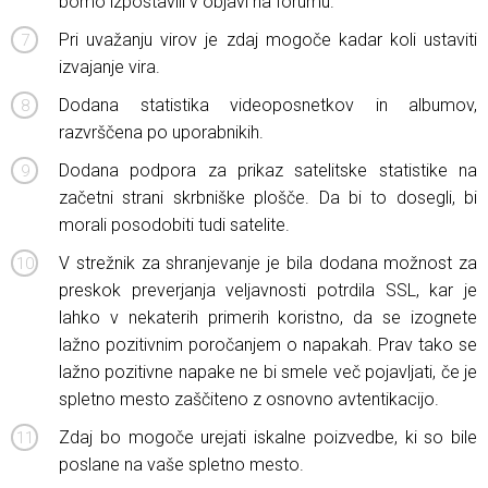
bomo izpostavili v objavi na forumu.
Pri uvažanju virov je zdaj mogoče kadar koli ustaviti
izvajanje vira.
Dodana statistika videoposnetkov in albumov,
razvrščena po uporabnikih.
Dodana podpora za prikaz satelitske statistike na
začetni strani skrbniške plošče. Da bi to dosegli, bi
morali posodobiti tudi satelite.
V strežnik za shranjevanje je bila dodana možnost za
preskok preverjanja veljavnosti potrdila SSL, kar je
lahko v nekaterih primerih koristno, da se izognete
lažno pozitivnim poročanjem o napakah. Prav tako se
lažno pozitivne napake ne bi smele več pojavljati, če je
spletno mesto zaščiteno z osnovno avtentikacijo.
Zdaj bo mogoče urejati iskalne poizvedbe, ki so bile
poslane na vaše spletno mesto.