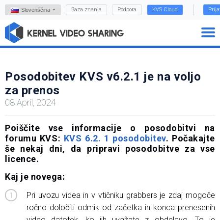
Baza znanja
Podpora
KVS Cloud
Prij
Slovenščina
Posodobitev KVS v6.2.1 je na voljo
za prenos
08 April, 2024
Poiščite vse informacije o posodobitvi na
forumu KVS:
KVS 6.2. 1 posodobitev
. Počakajte
še nekaj dni, da pripravi posodobitve za vse
licence.
Kaj je novega:
Pri uvozu videa in v vtičniku grabbers je zdaj mogoče
ročno določiti odmik od začetka in konca prenesenih
video datotek, ko jih uvažate z obdelavo. To je