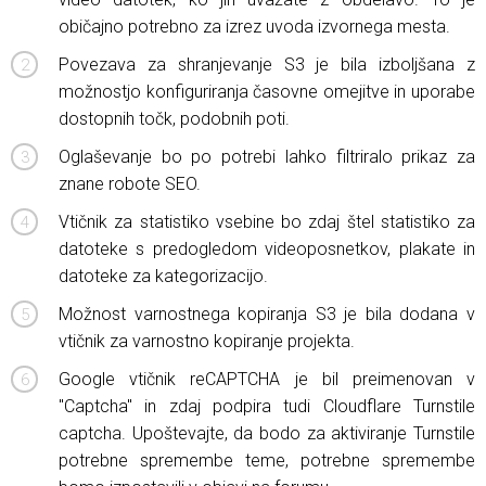
običajno potrebno za izrez uvoda izvornega mesta.
Povezava za shranjevanje S3 je bila izboljšana z
možnostjo konfiguriranja časovne omejitve in uporabe
dostopnih točk, podobnih poti.
Oglaševanje bo po potrebi lahko filtriralo prikaz za
znane robote SEO.
Vtičnik za statistiko vsebine bo zdaj štel statistiko za
datoteke s predogledom videoposnetkov, plakate in
datoteke za kategorizacijo.
Možnost varnostnega kopiranja S3 je bila dodana v
vtičnik za varnostno kopiranje projekta.
Google vtičnik reCAPTCHA je bil preimenovan v
"Captcha" in zdaj podpira tudi Cloudflare Turnstile
captcha. Upoštevajte, da bodo za aktiviranje Turnstile
potrebne spremembe teme, potrebne spremembe