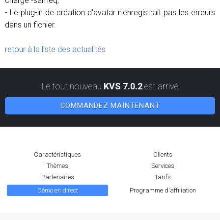
charge -sameq;
- Le plug-in de création d'avatar n'enregistrait pas les erreurs
dans un fichier.
retour à la liste des actualités
Le tout nouveau
KVS 7.0.2
est arrivé
COMMANDEZ MAINTENANT
Caractéristiques
Clients
Thèmes
Services
Partenaires
Tarifs
Démo en direct
Programme d'affiliation