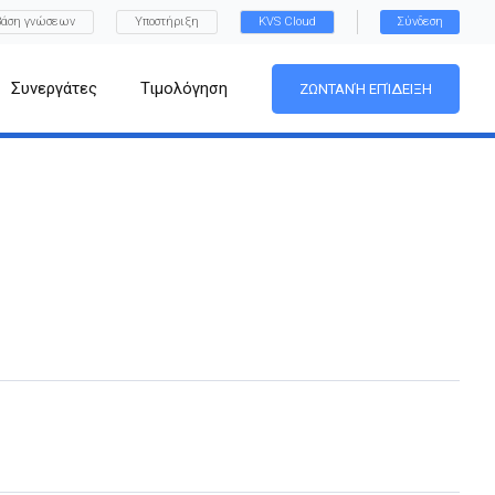
Βάση γνώσεων
Υποστήριξη
KVS Cloud
Σύνδεση
Συνεργάτες
Τιμολόγηση
ΖΩΝΤΑΝΉ ΕΠΊΔΕΙΞΗ