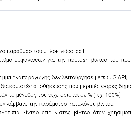
ο παράθυρο του μπλοκ video_edit;
αριθμό εμφανίσεων για την περιοχή βίντεο του π
μμα αναπαραγωγής δεν λειτούργησε μέσω JS API;
ε διακομιστές αποθήκευσης που μερικές φορές δημ
 το μέγεθός του είχε οριστεί σε % (π.χ. 100%).
 δεν λάμβανε την παράμετρο καταλόγου βίντεο.
ιπλότυπα βίντεο από λίστες βίντεο όταν χρησιμοπ