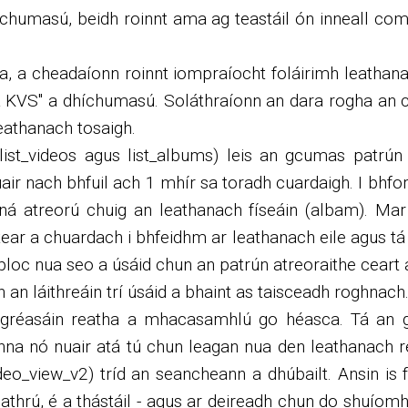
a chumasú, beidh roinnt ama ag teastáil ón inneall co
nua, a cheadaíonn roinnt iompraíocht foláirimh leatha
ta KVS" a dhíchumasú. Soláthraíonn an dara rogha an 
leathanach tosaigh.
list_videos agus list_albums) leis an gcumas patrú
uair nach bhfuil ach 1 mhír sa toradh cuardaigh. I bhf
á atreorú chuig an leathanach físeáin (albam). Mar 
ear a chuardach i bhfeidhm ar leathanach eile agus tá 
 bloc nua seo a úsáid chun an patrún atreoraithe ceart 
 láithreáin trí úsáid a bhaint as taisceadh roghnach
gréasáin reatha a mhacasamhlú go héasca. Tá an gh
anna nó nuair atá tú chun leagan nua den leathanach r
o_view_v2) tríd an seancheann a dhúbailt. Ansin is f
athrú, é a thástáil - agus ar deireadh chun do shuíomh