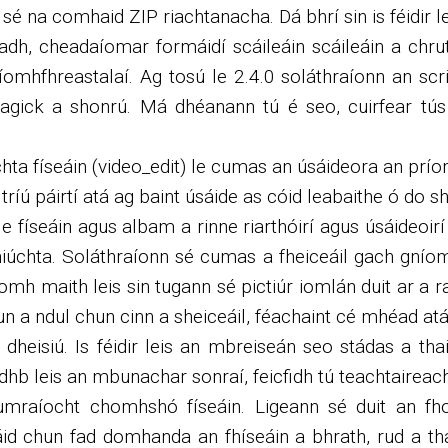
sé na comhaid ZIP riachtanacha. Dá bhrí sin is féidir 
dh, cheadaíomar formáidí scáileáin scáileáin a chr
príomhfhreastalaí. Ag tosú le 2.4.0 soláthraíonn an s
ck a shonrú. Má dhéanann tú é seo, cuirfear tús le
ta físeáin (video_edit) le cumas an úsáideora an prío
ríú páirtí atá ag baint úsáide as cóid leabaithe ó do 
e físeáin agus albam a rinne riarthóirí agus úsáideoirí
niúchta. Soláthraíonn sé cumas a fheiceáil gach gníom
mh maith leis sin tugann sé pictiúr iomlán duit ar a r
 chun a ndul chun cinn a sheiceáil, féachaint cé mhéad at
heisiú. Is féidir leis an mbreiseán seo stádas a thai
hb leis an mbunachar sonraí, feicfidh tú teachtaireach
raíocht chomhshó físeáin. Ligeann sé duit an fhor
áid chun fad domhanda an fhíseáin a bhrath, rud a t