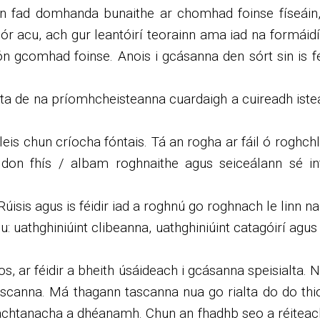
an fad domhanda bunaithe ar chomhad foinse físeáin,
r acu, ach gur leantóirí teorainn ama iad na formáidí 
 gcomhad foinse. Anois i gcásanna den sórt sin is féi
iosta de na príomhcheisteanna cuardaigh a cuireadh i
leis chun críocha fóntais. Tá an rogha ar fáil ó rogh
don fhís / albam roghnaithe agus seiceálann sé i
sis agus is féidir iad a roghnú go roghnach le linn na 
 uathghiniúint clibeanna, uathghiniúint catagóirí agus i
 ar féidir a bheith úsáideach i gcásanna speisialta. 
a tascanna. Má thagann tascanna nua go rialta do do th
e riachtanacha a dhéanamh. Chun an fhadhb seo a réitea