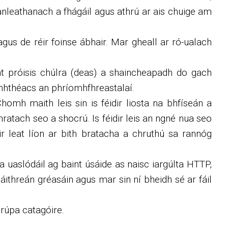
heanleathanach a fhágáil agus athrú ar ais chuige am
 agus de réir foinse ábhair. Mar gheall ar ró-ualach
ht próisis chúlra (deas) a shaincheapadh do gach
omhthéacs an phríomhfhreastalaí.
Chomh maith leis sin is féidir liosta na bhfíseán a
ratach seo a shocrú. Is féidir leis an ngné nua seo
dir leat líon ar bith bratacha a chruthú sa rannóg
 uaslódáil ag baint úsáide as naisc iargúlta HTTP,
áithreán gréasáin agus mar sin ní bheidh sé ar fáil
grúpa catagóire.