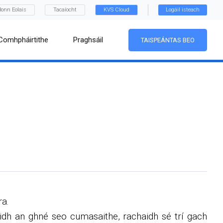
Bonn Eolais
Tacaíocht
KVS Cloud
Logáil isteach
Comhpháirtithe
Praghsáil
TAISPEÁNTAS BEO
ra.
dh an ghné seo cumasaithe, rachaidh sé trí gach