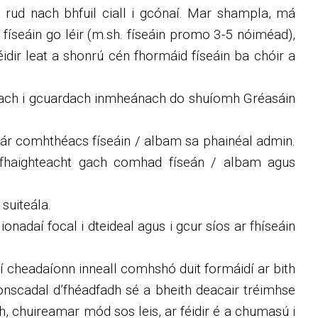
 rud nach bhfuil ciall i gcónaí. Mar shampla, má
físeáin go léir (m.sh. físeáin promo 3-5 nóiméad),
dir leat a shonrú cén fhormáid físeáin ba chóir a
steach i gcuardach inmheánach do shuíomh Gréasáin
chlár comhthéacs físeáin / albam sa phainéal admin.
nfhaighteacht gach comhad físeán / albam agus
suiteála.
onadaí focal i dteideal agus i gcur síos ar fhíseáin
Ní cheadaíonn inneall comhshó duit formáidí ar bith
ionscadal d’fhéadfadh sé a bheith deacair tréimhse
ch, chuireamar mód sos leis, ar féidir é a chumasú i