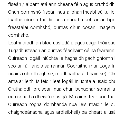
físeán / albam atá ann cheana féin agus cruthóidh 
Chun comhshó físeán nua a bharrfheabhsú tuillea
luaithe níorbh fhéidir iad a chruthú ach ar an b
freastalaí comhshó, cumas chun cosán imagemagi
comhshó.
Leathnaíodh an bloc uaslódála agus eagarthóireach
Tugadh isteach an cumas féachaint cé na fearainn t
Cuireadh logáil iniúchta le haghaidh gach gníomh l
seo ar fáil anois sa rannán Socruithe mar Loga I
nuair a chruthaigh sé, modhnaithe é, bhain sé). Cho
ama ar leith. Is féidir leat logáil iniúchta a úsáid
Cruthaíodh breiseán nua chun bunachar sonraí a d
cumas iad a dheisiú más gá. Má aimsítear aon fhad
Cuireadh rogha domhanda nua leis maidir le cum
chaighdeánacha agus ardleibhéil) ba cheart a ús