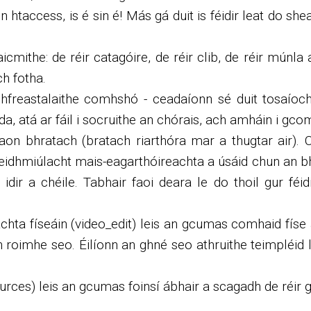
in htaccess, is é sin é! Más gá duit is féidir leat do s
icmithe: de réir catagóire, de réir clib, de réir múnla
ch fotha.
hfreastalaithe comhshó - ceadaíonn sé duit tosaíoc
, atá ar fáil i socruithe an chórais, ach amháin i gc
e haon bhratach (bratach riarthóra mar a thugtar air). 
 feidhmiúlacht mais-eagarthóireachta a úsáid chun an bh
idir a chéile. Tabhair faoi deara le do thoil gur féi
ta físeáin (video_edit) leis an gcumas comhaid físe a
 roimhe seo. Éilíonn an ghné seo athruithe teimpléid l
urces) leis an gcumas foinsí ábhair a scagadh de réir 