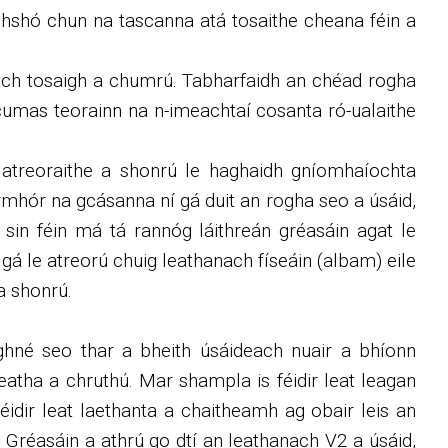
mhshó chun na tascanna atá tosaithe cheana féin a
nach tosaigh a chumrú. Tabharfaidh an chéad rogha
cumas teorainn na n-imeachtaí cosanta ró-ualaithe
n atreoraithe a shonrú le haghaidh gníomhaíochta
ormhór na gcásanna ní gá duit an rogha seo a úsáid,
sin féin má tá rannóg láithreán gréasáin agat le
gá le atreorú chuig leathanach físeáin (albam) eile
a shonrú.
.
né seo thar a bheith úsáideach nuair a bhíonn
eatha a chruthú. Mar shampla is féidir leat leagan
éidir leat laethanta a chaitheamh ag obair leis an
 Gréasáin a athrú go dtí an leathanach V2 a úsáid,