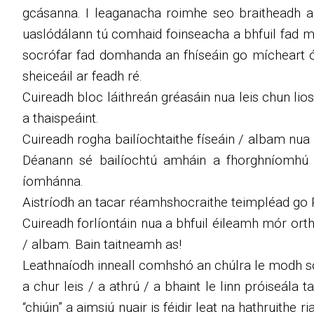
gcásanna. I leaganacha roimhe seo braitheadh ​​
uaslódálann tú comhaid foinseacha a bhfuil fad mó
socrófar fad domhanda an fhíseáin go mícheart ón
sheiceáil ar feadh ré.
Cuireadh bloc láithreán gréasáin nua leis chun l
a thaispeáint.
Cuireadh rogha bailíochtaithe físeáin / albam nua 
Déanann sé bailíochtú amháin a fhorghníomhú 
íomhánna.
Aistríodh an tacar réamhshocraithe teimpléad go Rúi
Cuireadh forlíontáin nua a bhfuil éileamh mór orthu:
/ albam. Bain taitneamh as!
Leathnaíodh inneall comhshó an chúlra le modh sos,
a chur leis / a athrú / a bhaint le linn próiseál
“chiúin” a aimsiú nuair is féidir leat na hathruith