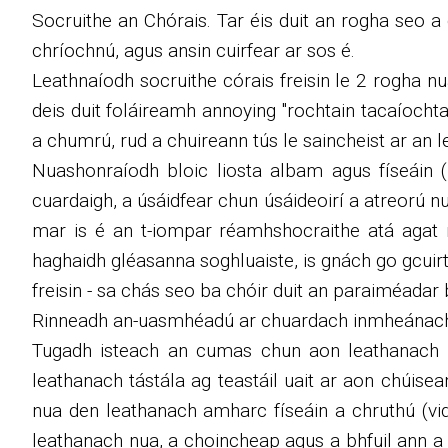
Socruithe an Chórais. Tar éis duit an rogha seo 
chríochnú, agus ansin cuirfear ar sos é.
Leathnaíodh socruithe córais freisin le 2 rogha 
deis duit foláireamh annoying "rochtain tacaíoch
a chumrú, rud a chuireann tús le saincheist ar an 
Nuashonraíodh bloic liosta albam agus físeáin (
cuardaigh, a úsáidfear chun úsáideoirí a atreorú n
mar is é an t-iompar réamhshocraithe atá agat n
haghaidh gléasanna soghluaiste, is gnách go gcuirt
freisin - sa chás seo ba chóir duit an paraiméadar
Rinneadh an-uasmhéadú ar chuardach inmheánach an
Tugadh isteach an cumas chun aon leathanach 
leathanach tástála ag teastáil uait ar aon chúise
nua den leathanach amharc físeáin a chruthú (vide
leathanach nua, a choincheap agus a bhfuil ann a 