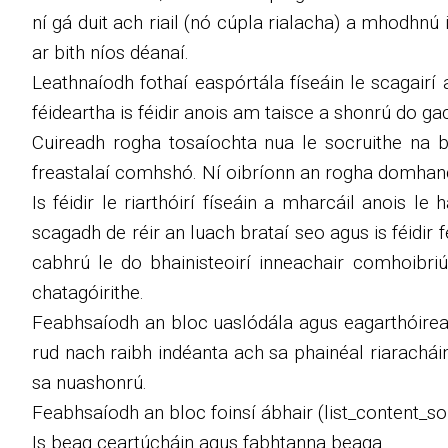
ní gá duit ach riail (nó cúpla rialacha) a mhodhnú 
ar bith níos déanaí.
Leathnaíodh fothaí easpórtála físeáin le scagairí a
féideartha is féidir anois am taisce a shonrú do ga
Cuireadh rogha tosaíochta nua le socruithe na b
freastalaí comhshó. Ní oibríonn an rogha domhanda
Is féidir le riarthóirí físeáin a mharcáil anois l
scagadh de réir an luach brataí seo agus is féidir
cabhrú le do bhainisteoirí inneachair comhoibriú 
chatagóirithe.
Feabhsaíodh an bloc uaslódála agus eagarthóireach
rud nach raibh indéanta ach sa phainéal riaracháin
sa nuashonrú.
Feabhsaíodh an bloc foinsí ábhair (list_content_so
Is beag ceartúcháin agus fabhtanna beaga.