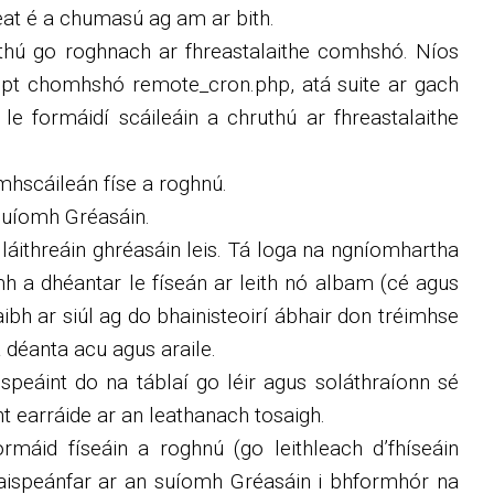
leat é a chumasú ag am ar bith.
uthú go roghnach ar fhreastalaithe comhshó. Níos
cript chomhshó remote_cron.php, atá suite ar gach
 formáidí scáileáin a chruthú ar fhreastalaithe
mhscáileán físe a roghnú.
shuíomh Gréasáin.
 láithreáin ghréasáin leis. Tá loga na ngníomhartha
h a dhéantar le físeán ar leith nó albam (cé agus
aibh ar siúl ag do bhainisteoirí ábhair don tréimhse
á déanta acu agus araile.
speáint do na táblaí go léir agus soláthraíonn sé
t earráide ar an leathanach tosaigh.
máid físeáin a roghnú (go leithleach d’fhíseáin
haispeánfar ar an suíomh Gréasáin i bhformhór na