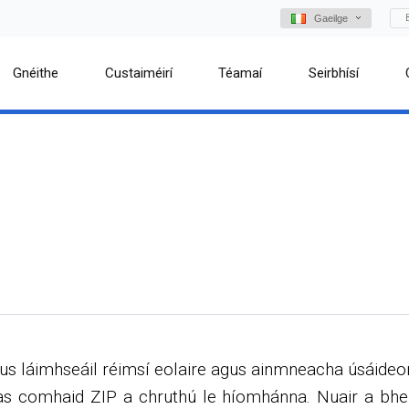
Gaeilge
Gnéithe
Custaiméirí
Téamaí
Seirbhísí
us láimhseáil réimsí eolaire agus ainmneacha úsáideo
as comhaid ZIP a chruthú le híomhánna. Nuair a bhei