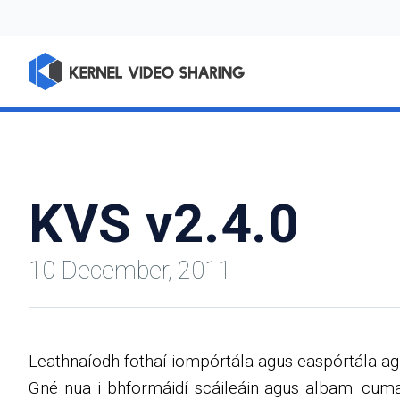
KVS v2.4.0
10 December, 2011
Leathnaíodh fothaí iompórtála agus easpórtála ag
Gné nua i bhformáidí scáileáin agus albam: cum