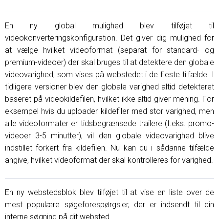
En ny global mulighed blev tilføjet til
videokonverteringskonfiguration. Det giver dig mulighed for
at vælge hvilket videoformat (separat for standard- og
premium-videoer) der skal bruges til at detektere den globale
videovarighed, som vises på webstedet i de fleste tilfælde. I
tidligere versioner blev den globale varighed altid detekteret
baseret på videokildefilen, hvilket ikke altid giver mening. For
eksempel hvis du uploader kildefiler med stor varighed, men
alle videoformater er tidsbegrænsede trailere (f.eks. promo-
videoer 3-5 minutter), vil den globale videovarighed blive
indstillet forkert fra kildefilen. Nu kan du i sådanne tilfælde
angive, hvilket videoformat der skal kontrolleres for varighed.
En ny webstedsblok blev tilføjet til at vise en liste over de
mest populære søgeforespørgsler, der er indsendt til din
interne søgning på dit websted.