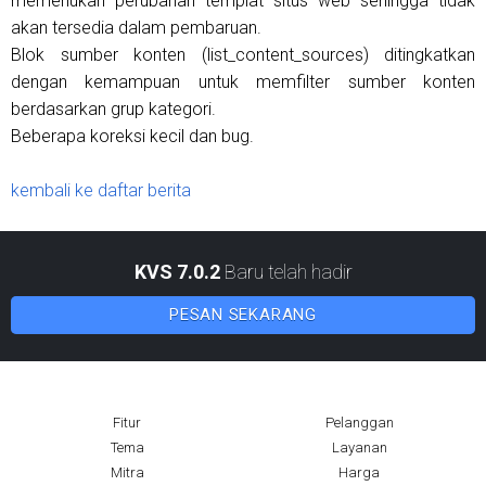
memerlukan perubahan templat situs web sehingga tidak
akan tersedia dalam pembaruan.
Blok sumber konten (list_content_sources) ditingkatkan
dengan kemampuan untuk memfilter sumber konten
berdasarkan grup kategori.
Beberapa koreksi kecil dan bug.
kembali ke daftar berita
KVS 7.0.2
Baru telah hadir
PESAN SEKARANG
Fitur
Pelanggan
Tema
Layanan
Mitra
Harga