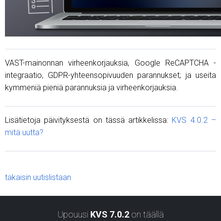
VAST-mainonnan virheenkorjauksia, Google ReCAPTCHA -
integraatio, GDPR-yhteensopivuuden parannukset; ja useita
kymmeniä pieniä parannuksia ja virheenkorjauksia.
Lisätietoja päivityksestä on tässä artikkelissa:
KVS 4.0.2 –
mitä uutta?
takaisin uutislistaan
Upouusi
KVS 7.0.2
on täällä