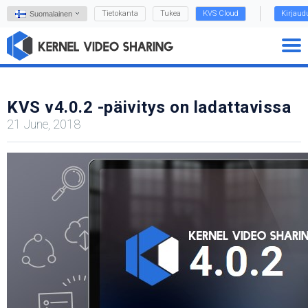
Tietokanta
Tukea
KVS Cloud
Kirjaud
Suomalainen
KVS v4.0.2 -päivitys on ladattavissa
21 June, 2018