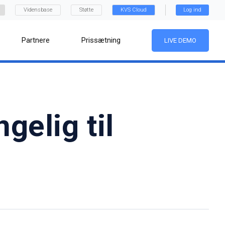
Vidensbase
Støtte
KVS Cloud
Log ind
Partnere
Prissætning
LIVE DEMO
gelig til