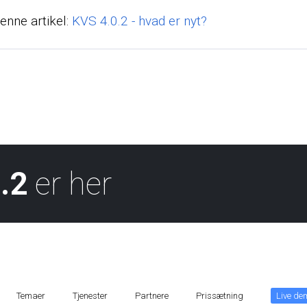
enne artikel:
KVS 4.0.2 - hvad er nyt?
.2
er her
Temaer
Tjenester
Partnere
Prissætning
Live de