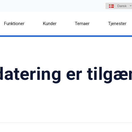
Dansk
Funktioner
Kunder
Temaer
Tjenester
tering er tilgæn