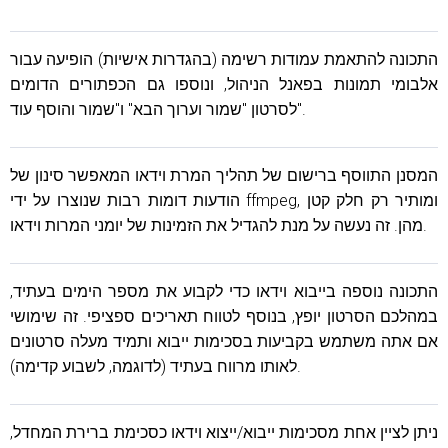
התכונה להתאמת עמודות רשימה (בהגדרות אישיות) הופיעה עבור
אלבומי תמונות בפאנל הניהול, ונוספו גם הכפתורים הדומים
לסרטון "שמור וערוך הבא" ו"שמור והוסף עוד".
המסנן התווסף ברישום של תהליך המרת וידאו המאפשר סינון של
הודעות דומות רבות שנוצרו על ידי ffmpeg, ומותיר רק חלק קטן
מהן. זה נעשה על מנת להגדיל את הזמינות של יומני המרות וידאו.
התכונה נוספה בייבוא ​​וידאו כדי לקבוע את מספר הימים בעתיד,
במהלכם הסרטון יופץ, בנוסף לטווח תאריכים ספציפי. זה שימושי
אם אתה משתמש בקביעות בסכימות ייבוא ​​ותמיד מעלה סרטונים
לאותו מרווח בעתיד (לדוגמה, לשבוע קדימה).
ניתן לציין אחת מסכימות ייבוא/ייצוא וידאו כסכימת ברירת המחדל,