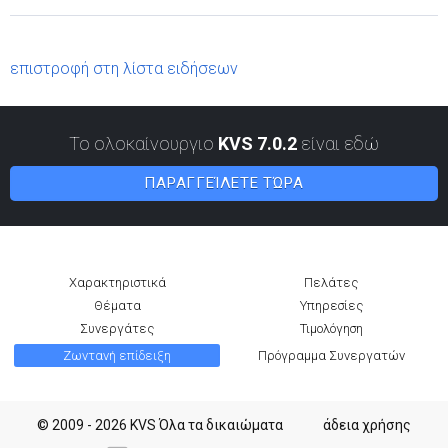
επιστροφή στη λίστα ειδήσεων
Το ολοκαίνουργιο
KVS 7.0.2
είναι εδώ
ΠΑΡΑΓΓΕΊΛΕΤΕ ΤΏΡΑ
Χαρακτηριστικά
Πελάτες
Θέματα
Υπηρεσίες
Συνεργάτες
Τιμολόγηση
Ζωντανή επίδειξη
Πρόγραμμα Συνεργατών
© 2009 - 2026 KVS Όλα τα δικαιώματα
άδεια χρήσης