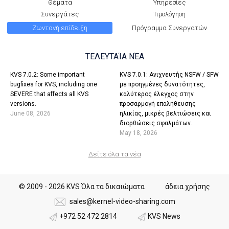
Θέματα
Υπηρεσίες
Συνεργάτες
Τιμολόγηση
Ζωντανή επίδειξη
Πρόγραμμα Συνεργατών
ΤΕΛΕΥΤΑΊΑ ΝΈΑ
KVS 7.0.2: Some important
KVS 7.0.1: Ανιχνευτής NSFW / SFW
bugfixes for KVS, including one
με προηγμένες δυνατότητες,
SEVERE that affects all KVS
καλύτερος έλεγχος στην
versions.
προσαρμογή επαλήθευσης
June 08, 2026
ηλικίας, μικρές βελτιώσεις και
διορθώσεις σφαλμάτων.
May 18, 2026
Δείτε όλα τα νέα
© 2009 - 2026 KVS Όλα τα δικαιώματα
άδεια χρήσης
sales@kernel-video-sharing.com
+972 52 472 2814
KVS News