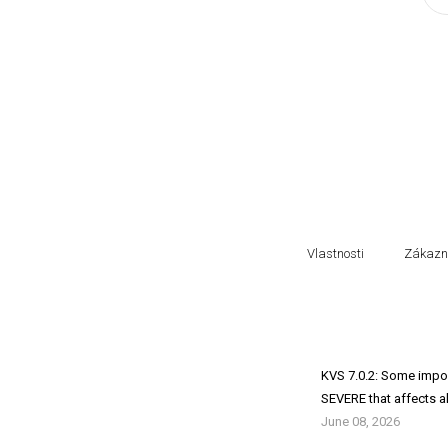
Vlastnosti
Zákazní
KVS 7.0.2: Some impor
SEVERE that affects al
June 08, 2026