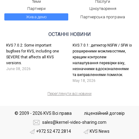
Теми
Послуги
Партнери
Ціноутворення
Жива демо
Партнерська програма
ОСТАННІ НОВИНИ
KVS 7.0.2: Some important
KVS 7.0.1: детектор NSFW / SFW із
bugfixes for KVS, including one
розширеними можливостями,
SEVERE that affects all KVS
кращим контролем
versions.
налаштування перевірки віку,
June 08, 2026
незначними вдосконаленнями
та виправленнями помилок.
May 18, 2026
Переглянути всі новини
© 2009 - 2026 KVS Всі права
ліцензійний договір
sales@kernel-video-sharing.com
+972 52 472 2814
KVS News