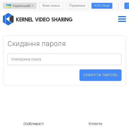
База знань
Підтримка
KVS Cloud
Л
Український
Скидання пароля
Особливості
Клієнти