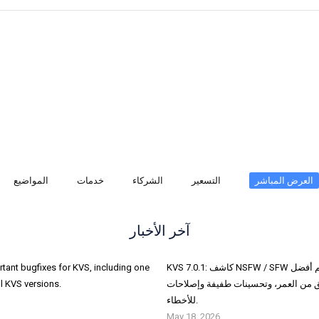
العرض المباشر
التسعير
الشركاء
خدمات
المواضيع
آخر الأخبار
KVS 7.0.1: كاشف NSFW / SFW بقدرات متقدمة، وتحكم أفضل
tant bugfixes for KVS, including one
من العمر، وتحسينات طفيفة وإصلاحات
l KVS versions.
للأخطاء.
May 18, 2026