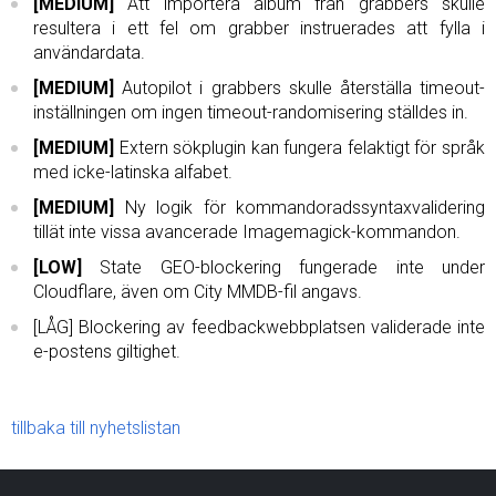
[MEDIUM]
Att importera album från grabbers skulle
resultera i ett fel om grabber instruerades att fylla i
användardata.
[MEDIUM]
Autopilot i grabbers skulle återställa timeout-
inställningen om ingen timeout-randomisering ställdes in.
[MEDIUM]
Extern sökplugin kan fungera felaktigt för språk
med icke-latinska alfabet.
[MEDIUM]
Ny logik för kommandoradssyntaxvalidering
tillät inte vissa avancerade Imagemagick-kommandon.
[LOW]
State GEO-blockering fungerade inte under
Cloudflare, även om City MMDB-fil angavs.
[LÅG] Blockering av feedbackwebbplatsen validerade inte
e-postens giltighet.
tillbaka till nyhetslistan