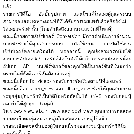
แล้ว
รายการวิดีโอ อัลบั้มรูปภาพ และโพสต์ในแผงผู้ดูแลระบบ
สามารถแสดงเฉพาะเอนทิตีที่ได้รับการเผยแพร่แล้วหรือยังไม่
ได้เผยแพร่เท่านั้น (โดยคำนึงถึงสถานะและวันที่โพสต์)
ขณะนี้รายการเซิร์ฟเวอร์ Conversion มีการดำเนินการจำนวน
มากซึ่งช่วยให้คุณสามารถลบ เปิดใช้งาน และปิดใช้งาน
เซิร์ฟเวอร์หลายเครื่องได้ นอกจากนี้ คุณยังสามารถเปิดใช้
งานการอัปเดต API สคริปต์อัตโนมัติได้แล้ว การดำเนินการนี้จะ
อัปเดต API บนเซิร์ฟเวอร์ของคุณให้เป็นเวอร์ชันที่ใหม่กว่า
ตราบใดที่ยังมีเวอร์ชันดังกล่าวอยู่
ขณะนี้บล็อก list_videos รองรับการจัดเรียงตามปีที่เผยแพร่
ขณะนี้บล็อก video_view และ album_view ช่วยให้คุณสามารถ
ระบุกลุ่มบุ๊กมาร์กที่เป็นวิดีโอหรืออัลบั้มได้ (KVS รองรับกลุ่มบุ๊
กมาร์กได้สูงสุด 10 กลุ่ม)
ใน video_view, album_view และ post_view คุณสามารถแสดง
รายละเอียดกลุ่มหมวดหมู่เมื่อแสดงหมวดหมู่ได้แล้ว
รายละเอียดเซสชั่นของผู้ใช้ตอนนี้รวมยอดรวมบุ๊กมาร์กวิดีโอ
และอัลบั้มแล้ว