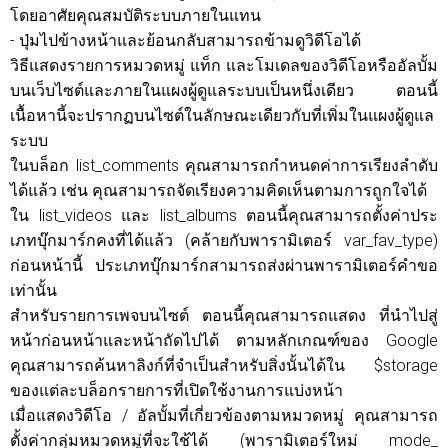
โดยอาศัยคุณสมบัติระบบภายในแทน
- ปุ่มไปข้างหน้าและย้อนกลับสามารถข้ามดูวิดีโอได้
วิธีแสดงรายการหมวดหมู่ แท็ก และโมเดลของวิดีโอหรืออัลบั้ม
บนเว็บไซต์และภายในแผงผู้ดูแลระบบเป็นหนึ่งเดียว ตอนนี้
เนื้อหานี้จะปรากฏบนไซต์ในลักษณะเดียวกับที่เพิ่มในแผงผู้ดูแล
ระบบ
ในบล็อก list_comments คุณสามารถกำหนดค่าการเรียงลำดับ
ได้แล้ว เช่น คุณสามารถจัดเรียงความคิดเห็นตามการถูกใจได้
ใน list_videos และ list_albums ตอนนี้คุณสามารถตั้งค่าประ
เภทบุ๊กมาร์กคงที่ได้แล้ว (คล้ายกับพารามิเตอร์ var_fav_type)
ก่อนหน้านี้ ประเภทบุ๊กมาร์กสามารถส่งผ่านพารามิเตอร์คำขอ
เท่านั้น
สำหรับรายการเพจบนไซต์ ตอนนี้คุณสามารถแสดง
ที่นำไปสู่
หน้าก่อนหน้าและหน้าถัดไปได้ ตามหลักเกณฑ์ของ Google
คุณสามารถค้นหาลิงก์ที่จำเป็นสำหรับสิ่งนั้นได้ใน $storage
ของแต่ละบล็อกรายการที่เปิดใช้งานการแบ่งหน้า
เมื่อแสดงวิดีโอ / อัลบั้มที่เกี่ยวข้องตามหมวดหมู่ คุณสามารถ
ตั้งค่ากลุ่มหมวดหมู่ที่จะใช้ได้ (พารามิเตอร์ใหม่ mode_