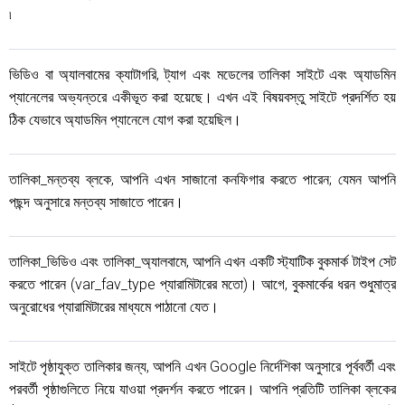
৷
ভিডিও বা অ্যালবামের ক্যাটাগরি, ট্যাগ এবং মডেলের তালিকা সাইটে এবং অ্যাডমিন
প্যানেলের অভ্যন্তরে একীভূত করা হয়েছে। এখন এই বিষয়বস্তু সাইটে প্রদর্শিত হয়
ঠিক যেভাবে অ্যাডমিন প্যানেলে যোগ করা হয়েছিল।
তালিকা_মন্তব্য ব্লকে, আপনি এখন সাজানো কনফিগার করতে পারেন; যেমন আপনি
পছন্দ অনুসারে মন্তব্য সাজাতে পারেন।
তালিকা_ভিডিও এবং তালিকা_অ্যালবামে, আপনি এখন একটি স্ট্যাটিক বুকমার্ক টাইপ সেট
করতে পারেন (var_fav_type প্যারামিটারের মতো)। আগে, বুকমার্কের ধরন শুধুমাত্র
অনুরোধের প্যারামিটারের মাধ্যমে পাঠানো যেত।
সাইটে পৃষ্ঠাযুক্ত তালিকার জন্য, আপনি এখন Google নির্দেশিকা অনুসারে
পূর্ববর্তী এবং
পরবর্তী পৃষ্ঠাগুলিতে নিয়ে যাওয়া প্রদর্শন করতে পারেন। আপনি প্রতিটি তালিকা ব্লকের