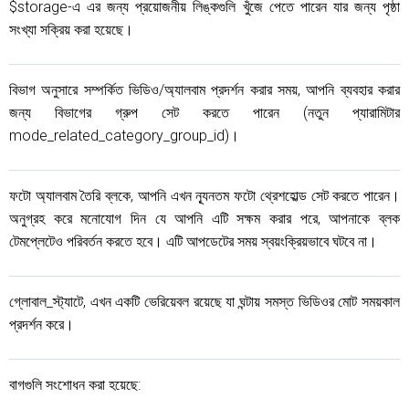
$storage-এ এর জন্য প্রয়োজনীয় লিঙ্কগুলি খুঁজে পেতে পারেন যার জন্য পৃষ্ঠা
সংখ্যা সক্রিয় করা হয়েছে।
বিভাগ অনুসারে সম্পর্কিত ভিডিও/অ্যালবাম প্রদর্শন করার সময়, আপনি ব্যবহার করার
জন্য বিভাগের গ্রুপ সেট করতে পারেন (নতুন প্যারামিটার
mode_related_category_group_id)।
ফটো অ্যালবাম তৈরি ব্লকে, আপনি এখন ন্যূনতম ফটো থ্রেশহোল্ড সেট করতে পারেন।
অনুগ্রহ করে মনোযোগ দিন যে আপনি এটি সক্ষম করার পরে, আপনাকে ব্লক
টেমপ্লেটেও পরিবর্তন করতে হবে। এটি আপডেটের সময় স্বয়ংক্রিয়ভাবে ঘটবে না।
গ্লোবাল_স্ট্যাটে, এখন একটি ভেরিয়েবল রয়েছে যা ঘন্টায় সমস্ত ভিডিওর মোট সময়কাল
প্রদর্শন করে।
বাগগুলি সংশোধন করা হয়েছে: