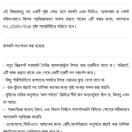
এই বিষয়বস্তু সহ একটি পৃষ্ঠা লোড হলে আপনি এখন ভিডিও, অ্যালবাম বা পোস্ট
পরিসংখ্যানে ক্লিক প্রক্রিয়াকরণ অক্ষম করতে পারেন৷ এটি করার জন্য, আপনাকে
no_stats=true পৃষ্ঠা প্যারামিটারে পাঠাতে হবে।
বাগগুলি সংশোধন করা হয়েছে:
- নতুন স্ক্রিনশট ফরম্যাট তৈরির ব্যাকগ্রাউন্ড টাস্ক আর ত্রুটিতে থামে না। পরিবর্তে,
এটি কাজ করতে থাকে এবং শেষে একটি ত্রুটি লগ প্রদর্শন করে।
- কিছু পরিস্থিতিতে রূপান্তর সার্ভারে টাস্ক ফোল্ডার মুছে ফেলা যাবে না৷
৷ - ছদ্ম-র্যান্ডম বাছাই সহ তালিকা ব্লকের জন্য পৃষ্ঠা সংখ্যা সক্ষম করা যায়নি৷
- মুক্তির তারিখ অনুসারে 'আপ পর্যন্ত' ফিল্টারে শীর্ষ মান অন্তর্ভুক্ত ছিল না, কিন্তু এখন
তা আছে৷
৷ - স্বয়ংক্রিয় মডেল, ট্যাগ, এবং বিভাগ নির্বাচন প্লাগইনগুলি বিভিন্ন ক্ষেত্রে সঠিকভাবে
প্রশ্নগুলি প্রক্রিয়া করেনি৷
- এলোমেলো_ভিডিওতে, আজকের জন্য রেটিং/জনপ্রিয়তা অনুসারে বাছাই করা তালিকা
বাছাইয়ের মতো একইভাবে কাজ করে না।