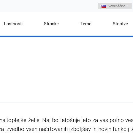
Slovenščina
Lastnosti
Stranke
Teme
Storitve
ajtoplejše želje. Naj bo letošnje leto za vas polno ve
 izvedbo vseh načrtovanih izboljšav in novih funkcij t