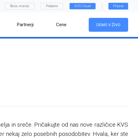
Baza znanja
Podpora
KVS Cloud
Prijava
Partnerji
Cene
DEMO V ŽIVO
selja in sreče. Pričakujte od nas nove različice KVS
er nekaj zelo posebnih posodobitev. Hvala, ker ste