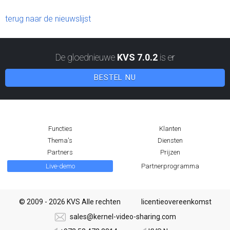
terug naar de nieuwslijst
De gloednieuwe
KVS 7.0.2
is er
BESTEL NU
Functies
Klanten
Thema's
Diensten
Partners
Prijzen
Live-demo
Partnerprogramma
© 2009 - 2026 KVS Alle rechten
licentieovereenkomst
sales@kernel-video-sharing.com