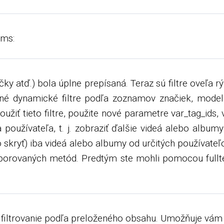
ums:
ky atď.) bola úplne prepísaná. Teraz sú filtre oveľa r
dané dynamické filtre podľa zoznamov značiek, mod
oužiť tieto filtre, použite nové parametre var_tag_ids,
 používateľa, t. j. zobraziť ďalšie videá alebo albu
 skryť) iba videá alebo albumy od určitých používateľ
rovaných metód. Predtým ste mohli pomocou fulltex
iť filtrovanie podľa preloženého obsahu. Umožňuje vám