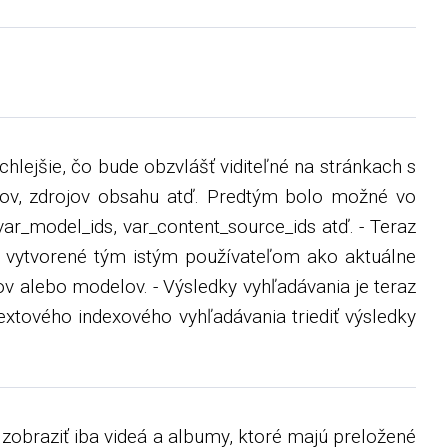
ýchlejšie, čo bude obzvlášť viditeľné na stránkach s
elov, zdrojov obsahu atď. Predtým bolo možné vo
 var_model_ids, var_content_source_ids atď. - Teraz
my vytvorené tým istým používateľom ako aktuálne
ov alebo modelov. - Výsledky vyhľadávania je teraz
tového indexového vyhľadávania triediť výsledky
 zobraziť iba videá a albumy, ktoré majú preložené