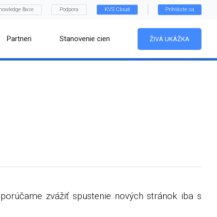
nowledge Base
Podpora
KVS Cloud
Prihláste sa
Partneri
Stanovenie cien
ŽIVÁ UKÁŽKA
porúčame zvážiť spustenie nových stránok iba s