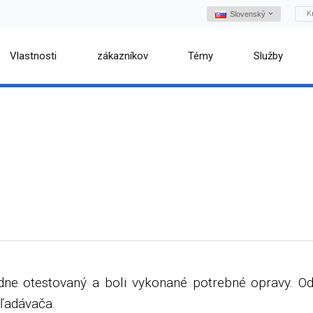
K
Slovenský
Vlastnosti
zákazníkov
Témy
Služby
e otestovaný a boli vykonané potrebné opravy. Od
hľadávača.