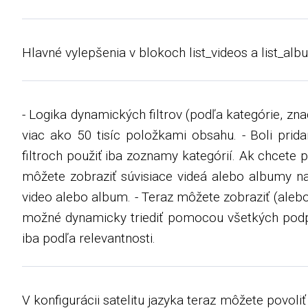
Hlavné vylepšenia v blokoch list_videos a list_alb
- Logika dynamických filtrov (podľa kategórie, znač
viac ako 50 tisíc položkami obsahu. - Boli pri
filtroch použiť iba zoznamy kategórií. Ak chcete p
môžete zobraziť súvisiace videá alebo albumy na
video alebo album. - Teraz môžete zobraziť (alebo
možné dynamicky triediť pomocou všetkých podpo
iba podľa relevantnosti.
V konfigurácii satelitu jazyka teraz môžete povol