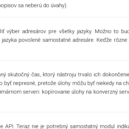
popisov sa neberú do úvahy).
oliť výber adresárov pre všetky jazyky. Možno to b
h jazyka povolené samostatné adresáre. Keďže rôzne 
ý skutočný čas, ktorý nástroju trvalo ich dokončeni
byť nepresné, pretože úlohy môžu byť niekedy na chv
márnom serveri: kopírovanie úlohy na konverzný serv
 API. Teraz nie je potrebný samostatný modul indiká