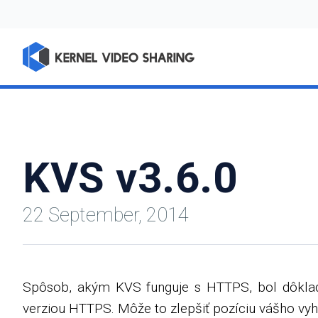
KVS v3.6.0
22 September, 2014
Spôsob, akým KVS funguje s HTTPS, bol dôkladn
verziou HTTPS. Môže to zlepšiť pozíciu vášho vy