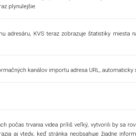
az plynulejšie.
 adresáru, KVS teraz zobrazuje štatistiky miesta na
formačných kanálov importu adresa URL, automaticky s
h počas trvania videa príliš veľký, vytvorili by sa r
azia aj vtedy, keď stránka neobsahuje žiadne inform