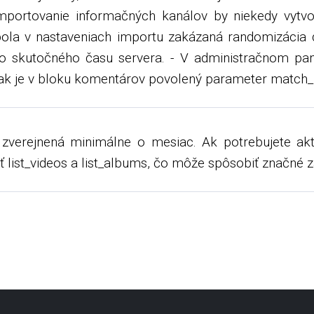
portovanie informačných kanálov by niekedy vytvor
bola v nastaveniach importu zakázaná randomizácia d
kutočného času servera. - V administračnom panel
ak je v bloku komentárov povolený parameter match_
verejnená minimálne o mesiac. Ak potrebujete aktua
 list_videos a list_albums, čo môže spôsobiť značné z